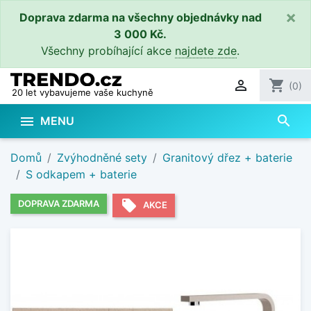
×
Doprava zdarma na všechny objednávky nad
3 000 Kč.
Všechny probíhající akce
najdete zde
.

shopping_cart
(0)
20 let vybavujeme vaše kuchyně
search

MENU
Domů
Zvýhodněné sety
Granitový dřez + baterie
S odkapem + baterie
local_offer
DOPRAVA ZDARMA
AKCE