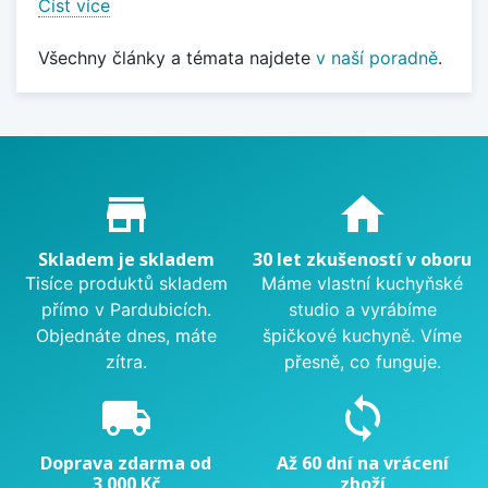
Číst více
Všechny články a témata najdete
v naší poradně
.
Proč nakupovat u nás?
store_mall_directory
home
Skladem je skladem
30 let zkušeností v oboru
Tisíce produktů skladem
Máme vlastní kuchyňské
přímo v Pardubicích.
studio a vyrábíme
Objednáte dnes, máte
špičkové kuchyně. Víme
zítra.
přesně, co funguje.
local_shipping
sync
Doprava zdarma od
Až 60 dní na vrácení
3 000 Kč
zboží