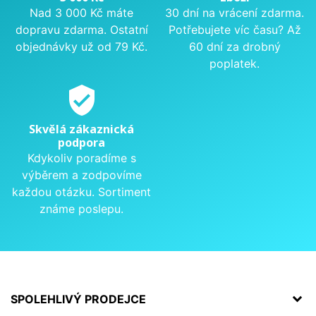
Nad 3 000 Kč máte
30 dní na vrácení zdarma.
dopravu zdarma. Ostatní
Potřebujete víc času? Až
objednávky už od 79 Kč.
60 dní za drobný
poplatek.
verified_user
Skvělá zákaznická
podpora
Kdykoliv poradíme s
výběrem a zodpovíme
každou otázku. Sortiment
známe poslepu.
SPOLEHLIVÝ PRODEJCE