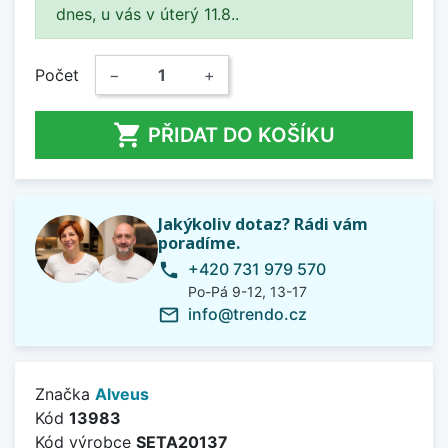
dnes, u vás v úterý 11.8..
Počet
−
+

PŘIDAT DO KOŠÍKU
Jakýkoliv dotaz? Rádi vám
poradíme.
+420 731 979 570
phone
Po-Pá 9-12, 13-17
info@trendo.cz
mail_outline
Značka
Alveus
Kód
13983
Kód výrobce
SETA20137