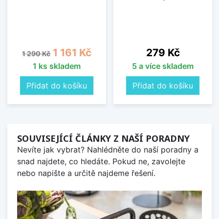
Běžná cena
Cena
Cena
1 161 Kč
279 Kč
1 290 Kč
1 ks skladem
5 a více skladem
Přidat do košíku
Přidat do košíku
SOUVISEJÍCÍ ČLÁNKY Z NAŠÍ PORADNY
Nevíte jak vybrat? Nahlédněte do naší poradny a
snad najdete, co hledáte. Pokud ne, zavolejte
nebo napište a určitě najdeme řešení.