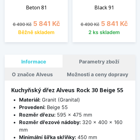
Beton 81
Black 91
Běžná cena
Cena
Běžná cena
Cena
5 841 Kč
5 841 Kč
6 490 Kč
6 490 Kč
Běžně skladem
2 ks skladem
Informace
Parametry zboží
O značce Alveus
Možnosti a ceny dopravy
Kuchyňský dřez Alveus Rock 30 Beige 55
Materiál:
Granit (Granital)
Provedení:
Beige 55
Rozměr dřezu:
595 x 475 mm
Rozměr dřezové nádoby:
320 x 400 x 160
mm
Minimální šířka skříňky:
450 mm