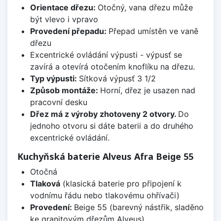
Orientace dřezu:
Otočný, vana dřezu může
být vlevo i vpravo
Provedení přepadu:
Přepad umístěn ve vaně
dřezu
Excentrické ovládání výpusti - výpusť se
zavírá a otevírá otočením knoflíku na dřezu.
Typ výpusti:
Sítková výpusť 3 1/2
Způsob montáže:
Horní, dřez je usazen nad
pracovní desku
Dřez má z výroby zhotoveny 2 otvory.
Do
jednoho otvoru si dáte baterii a do druhého
excentrické ovládání.
Kuchyňská baterie Alveus Afra Beige 55
Otočná
Tlaková
(klasická baterie pro připojení k
vodnímu řádu nebo tlakovému ohřívači)
Provedení:
Beige 55 (barevný nástřik, sladěno
ke granitovým dřezům Alveus)