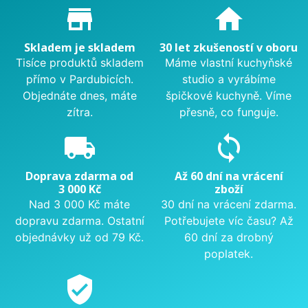
Proč nakupovat u nás?
store_mall_directory
home
Skladem je skladem
30 let zkušeností v oboru
Tisíce produktů skladem
Máme vlastní kuchyňské
přímo v Pardubicích.
studio a vyrábíme
Objednáte dnes, máte
špičkové kuchyně. Víme
zítra.
přesně, co funguje.
local_shipping
sync
Doprava zdarma od
Až 60 dní na vrácení
3 000 Kč
zboží
Nad 3 000 Kč máte
30 dní na vrácení zdarma.
dopravu zdarma. Ostatní
Potřebujete víc času? Až
objednávky už od 79 Kč.
60 dní za drobný
poplatek.
verified_user