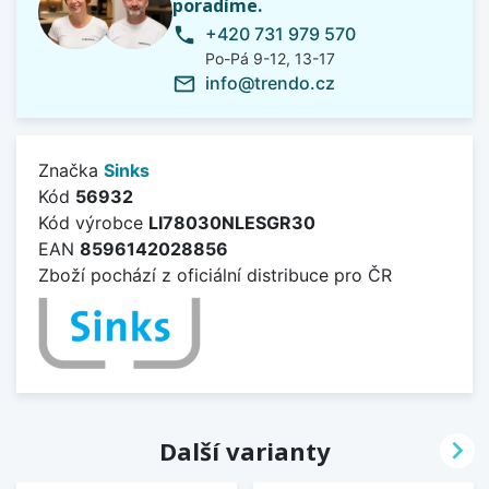
poradíme.
+420 731 979 570
phone
Po-Pá 9-12, 13-17
info@trendo.cz
mail_outline
Značka
Sinks
Kód
56932
Kód výrobce
LI78030NLESGR30
EAN
8596142028856
Zboží pochází z oficiální distribuce pro ČR

Další varianty