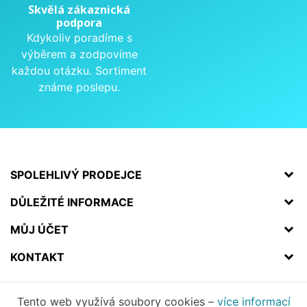
Skvělá zákaznická
podpora
Kdykoliv poradíme s
výběrem a zodpovíme
každou otázku. Sortiment
známe poslepu.
SPOLEHLIVÝ PRODEJCE
DŮLEŽITÉ INFORMACE
MŮJ ÚČET
KONTAKT
Tento web využívá soubory cookies –
více informací