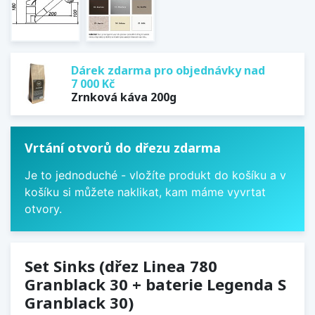
Dárek zdarma pro objednávky nad
7 000 Kč
Zrnková káva 200g
Vrtání otvorů do dřezu zdarma
Je to jednoduché - vložíte produkt do košíku a v
košíku si můžete naklikat, kam máme vyvrtat
otvory.
Set Sinks (dřez Linea 780
Granblack 30 + baterie Legenda S
Granblack 30)