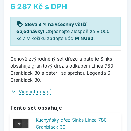
6 287 Kč
s DPH
loyalty
Sleva 3 % na všechny větší
objednávky!
Objednejte alespoň za 8 000
Kč a v košíku zadejte kód
MINUS3
.
Cenově zvýhodněný set dřezu a baterie Sinks -
obsahuje granitový dřez s odkapem Linea 780
Granblack 30 a baterii se sprchou Legenda S
Granblack 30.
expand_more
Více informací
Tento set obsahuje
Kuchyňský dřez Sinks Linea 780
Granblack 30