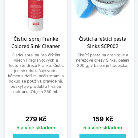
Čisticí sprej Franke
Čistící a leštící pasta
Colored Sink Cleaner
Sinks SCP002
Čisticí sprej na pro čištění
Čistící pasta na granitové a
všech Fragranitových a
nerezové dřezy Sinks, balení
Tectonite dřezů Franke. Čistič
200 g, v balení je houbička.
jemně odstraňuje vodní
kámen s dalšími nečistotami a
pokud se používá pravidelně,
poskytuje produktu trvalou
ochranu. Objem 250 ml.
Cena
Cena
279 Kč
159 Kč
5 a více skladem
5 a více skladem