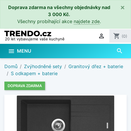
×
Doprava zdarma na všechny objednávky nad
3 000 Kč.
Všechny probíhající akce
najdete zde
.

shopping_cart
(0)
20 let vybavujeme vaše kuchyně
search

MENU
Domů
Zvýhodněné sety
Granitový dřez + baterie
S odkapem + baterie
DOPRAVA ZDARMA