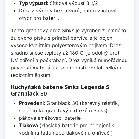
Typ výpusti:
Sítková výpusť 3 1/2
Dřez z výroby bez otvorů, nutno zhotovit
otvor pro baterii.
Tento granitový dřez Sinks je vyroben z jemného
žulového písku s příměsí barviva a je pojen
vysoce kvalitním polyesterovým pojivem. Dřez
snadno snese teploty až 180 C, je odolný proti
UV záření a poškrábání. Dřez vyniká mimořádnou
pevností materiálu a schopností odolat velkým
teplotním šokům.
Kuchyňská baterie Sinks Legenda S
Granblack 30
Provedení:
Granblack 30 (barevný nástřik,
sladěno ke granitovým dřezům Sinks)
páková směšovací baterie
Tlaková
(klasická baterie pro připojení k
vodnímu řádu nebo tlakovému ohřívači)