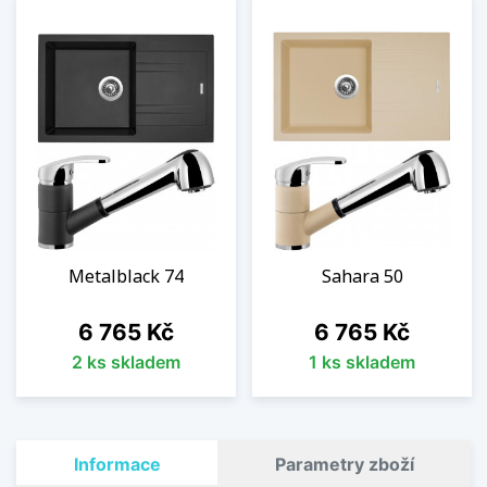
Metalblack 74
Sahara 50
Cena
Cena
6 765 Kč
6 765 Kč
2 ks skladem
1 ks skladem
Informace
Parametry zboží