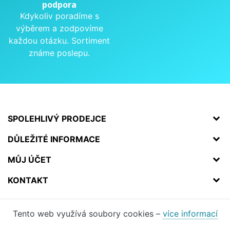
podpora
Kdykoliv poradíme s
výběrem a zodpovíme
každou otázku. Sortiment
známe poslepu.
SPOLEHLIVÝ PRODEJCE
DŮLEŽITÉ INFORMACE
MŮJ ÚČET
KONTAKT
Tento web využívá soubory cookies –
více informací