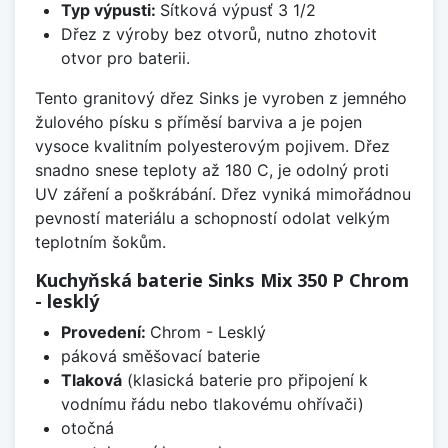
Typ výpusti:
Sítková výpusť 3 1/2
Dřez z výroby bez otvorů, nutno zhotovit
otvor pro baterii.
Tento granitový dřez Sinks je vyroben z jemného
žulového písku s příměsí barviva a je pojen
vysoce kvalitním polyesterovým pojivem. Dřez
snadno snese teploty až 180 C, je odolný proti
UV záření a poškrábání. Dřez vyniká mimořádnou
pevností materiálu a schopností odolat velkým
teplotním šokům.
Kuchyňská baterie Sinks Mix 350 P Chrom
- lesklý
Provedení:
Chrom - Lesklý
páková směšovací baterie
Tlaková
(klasická baterie pro připojení k
vodnímu řádu nebo tlakovému ohřívači)
otočná