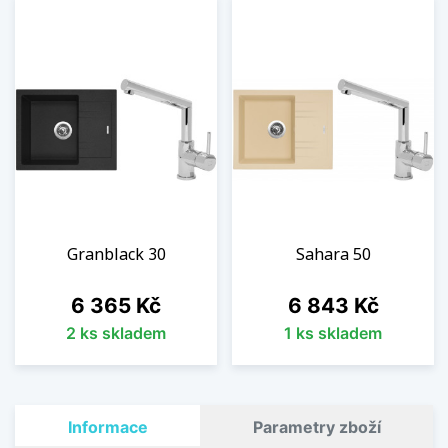
Granblack 30
Sahara 50
Cena
Cena
6 365 Kč
6 843 Kč
2 ks skladem
1 ks skladem
Informace
Parametry zboží