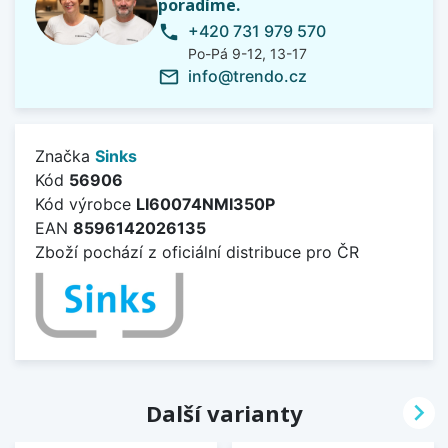
poradíme.
+420 731 979 570
phone
Po-Pá 9-12, 13-17
info@trendo.cz
mail_outline
Značka
Sinks
Kód
56906
Kód výrobce
LI60074NMI350P
EAN
8596142026135
Zboží pochází z oficiální distribuce pro ČR

Další varianty