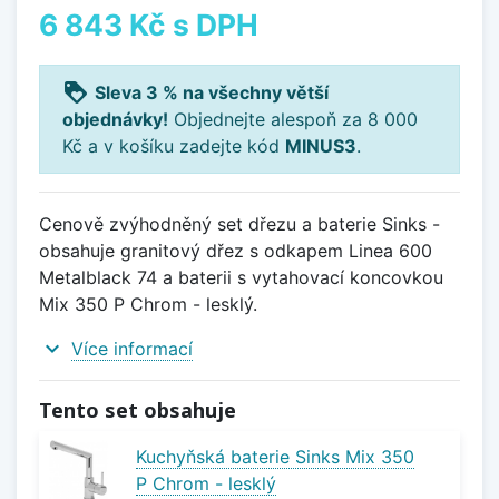
6 843 Kč
s DPH
loyalty
Sleva 3 % na všechny větší
objednávky!
Objednejte alespoň za 8 000
Kč a v košíku zadejte kód
MINUS3
.
Cenově zvýhodněný set dřezu a baterie Sinks -
obsahuje granitový dřez s odkapem Linea 600
Metalblack 74 a baterii s vytahovací koncovkou
Mix 350 P Chrom - lesklý.
expand_more
Více informací
Tento set obsahuje
Kuchyňská baterie Sinks Mix 350
P Chrom - lesklý