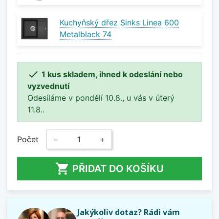
Kuchyňský dřez Sinks Linea 600
Metalblack 74

1 kus skladem, ihned k odeslání nebo
vyzvednutí
Odesíláme v pondělí 10.8., u vás v úterý
11.8..
Počet
−
+

PŘIDAT DO KOŠÍKU
Jakýkoliv dotaz? Rádi vám