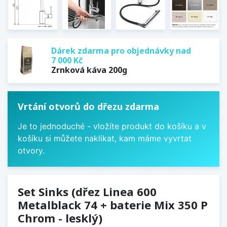
Dárek zdarma pro objednávky nad
7 000 Kč
Zrnková káva 200g
Vrtání otvorů do dřezu zdarma
Je to jednoduché - vložíte produkt do košíku a v
košíku si můžete naklikat, kam máme vyvrtat
otvory.
Set Sinks (dřez Linea 600
Metalblack 74 + baterie Mix 350 P
Chrom - lesklý)