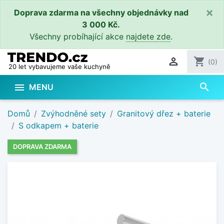
×
Doprava zdarma na všechny objednávky nad
3 000 Kč.
Všechny probíhající akce
najdete zde
.

shopping_cart
(0)
20 let vybavujeme vaše kuchyně
search

MENU
Domů
Zvýhodněné sety
Granitový dřez + baterie
S odkapem + baterie
DOPRAVA ZDARMA