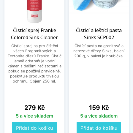
Čisticí sprej Franke
Čistící a leštící pasta
Colored Sink Cleaner
Sinks SCP002
Čisticí sprej na pro čištění
Čistící pasta na granitové a
všech Fragranitových a
nerezové dřezy Sinks, balení
Tectonite dřezů Franke. Čistič
200 g, v balení je houbička.
jemně odstraňuje vodní
kámen s dalšími nečistotami a
pokud se používá pravidelně,
poskytuje produktu trvalou
ochranu. Objem 250 ml.
Cena
Cena
279 Kč
159 Kč
5 a více skladem
5 a více skladem
Přidat do košíku
Přidat do košíku