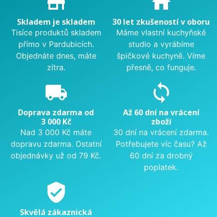
store_mall_directory
home
Skladem je skladem
30 let zkušeností v oboru
Tisíce produktů skladem
Máme vlastní kuchyňské
přímo v Pardubicích.
studio a vyrábíme
Objednáte dnes, máte
špičkové kuchyně. Víme
zítra.
přesně, co funguje.
local_shipping
sync
Doprava zdarma od
Až 60 dní na vrácení
3 000 Kč
zboží
Nad 3 000 Kč máte
30 dní na vrácení zdarma.
dopravu zdarma. Ostatní
Potřebujete víc času? Až
objednávky už od 79 Kč.
60 dní za drobný
poplatek.
verified_user
Skvělá zákaznická