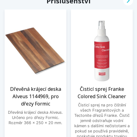

Příslušenství
Dřevěná krájecí deska
Čisticí sprej Franke
Alveus 1144969, pro
Colored Sink Cleaner
dřezy Formic
Čisticí sprej na pro čištění
všech Fragranitových a
Dřevěná krájecí deska Alveus.
Tectonite dřezů Franke. Čistič
Určeno pro dřezy Formic.
jemně odstraňuje vodní
Rozměr 366 x 250 x 20 mm.
kámen s dalšími nečistotami a
pokud se používá pravidelně,
poskytuje produktu trvalou