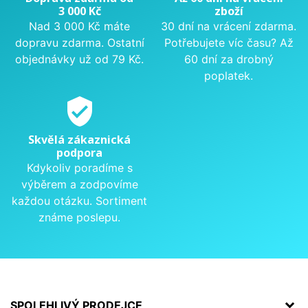
3 000 Kč
zboží
Nad 3 000 Kč máte
30 dní na vrácení zdarma.
dopravu zdarma. Ostatní
Potřebujete víc času? Až
objednávky už od 79 Kč.
60 dní za drobný
poplatek.
verified_user
Skvělá zákaznická
podpora
Kdykoliv poradíme s
výběrem a zodpovíme
každou otázku. Sortiment
známe poslepu.
SPOLEHLIVÝ PRODEJCE