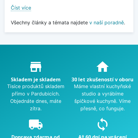
Číst více
Všechny články a témata najdete
v naší poradně
.
Proč nakupovat u nás?
store_mall_directory
home
Skladem je skladem
30 let zkušeností v oboru
Tisíce produktů skladem
Máme vlastní kuchyňské
přímo v Pardubicích.
studio a vyrábíme
Objednáte dnes, máte
špičkové kuchyně. Víme
zítra.
přesně, co funguje.
local_shipping
sync
Doprava zdarma od
Až 60 dní na vrácení