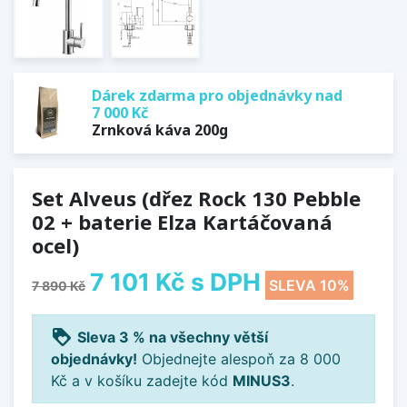
Dárek zdarma pro objednávky nad
7 000 Kč
Zrnková káva 200g
Set Alveus (dřez Rock 130 Pebble
02 + baterie Elza Kartáčovaná
ocel)
7 101 Kč
s DPH
SLEVA 10%
7 890 Kč
loyalty
Sleva 3 % na všechny větší
objednávky!
Objednejte alespoň za 8 000
Kč a v košíku zadejte kód
MINUS3
.