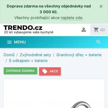
×
Doprava zdarma na všechny objednávky nad
3 000 Kč.
Všechny probíhající akce
najdete zde
.

shopping_cart
(0)
20 let vybavujeme vaše kuchyně
search

MENU
Domů
Zvýhodněné sety
Granitový dřez + baterie
S odkapem + baterie
local_offer
DOPRAVA ZDARMA
AKCE