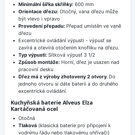
Minimální šířka skříňky:
600 mm
Orientace dřezu:
Otočný, vana dřezu může
být vlevo i vpravo
Provedení přepadu:
Přepad umístěn ve vaně
dřezu
Excentrické ovládání výpusti - výpusť se
zavírá a otevírá otočením knoflíku na dřezu.
Typ výpusti:
Sítková výpusť 3 1/2
Způsob montáže:
Horní, dřez je usazen nad
pracovní desku
Dřez má z výroby zhotoveny 2 otvory.
Do
jednoho otvoru si dáte baterii a do druhého
excentrické ovládání.
Kuchyňská baterie Alveus Elza
Kartáčovaná ocel
Otočná
Tlaková
(klasická baterie pro připojení k
vodnímu řádu nebo tlakovému ohřívači)