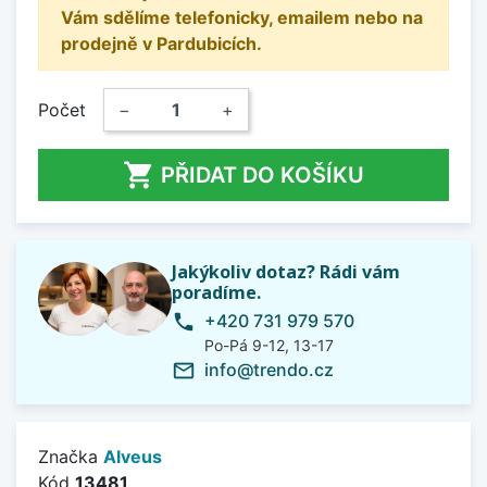
Vám sdělíme telefonicky, emailem nebo na
prodejně v Pardubicích.
Počet
−
+

PŘIDAT DO KOŠÍKU
Jakýkoliv dotaz? Rádi vám
poradíme.
+420 731 979 570
phone
Po-Pá 9-12, 13-17
info@trendo.cz
mail_outline
Značka
Alveus
Kód
13481