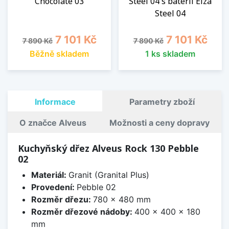
Chocolate 03
Steel 04 s baterií Elza
Steel 04
Běžná cena
Cena
Běžná cena
Cena
7 101 Kč
7 101 Kč
7 890 Kč
7 890 Kč
Běžně skladem
1 ks skladem
Informace
Parametry zboží
O značce Alveus
Možnosti a ceny dopravy
Kuchyňský dřez Alveus Rock 130 Pebble
02
Materiál:
Granit (Granital Plus)
Provedení:
Pebble 02
Rozměr dřezu:
780 x 480 mm
Rozměr dřezové nádoby:
400 x 400 x 180
mm