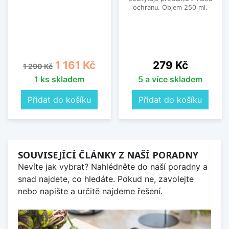
ochranu. Objem 250 ml.
Běžná cena
Cena
Cena
1 161 Kč
279 Kč
1 290 Kč
1 ks skladem
5 a více skladem
Přidat do košíku
Přidat do košíku
SOUVISEJÍCÍ ČLÁNKY Z NAŠÍ PORADNY
Nevíte jak vybrat? Nahlédněte do naší poradny a
snad najdete, co hledáte. Pokud ne, zavolejte
nebo napište a určitě najdeme řešení.