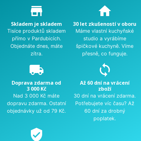
Proč nakupovat u nás?
store_mall_directory
home
Skladem je skladem
30 let zkušeností v oboru
Tisíce produktů skladem
Máme vlastní kuchyňské
přímo v Pardubicích.
studio a vyrábíme
Objednáte dnes, máte
špičkové kuchyně. Víme
zítra.
přesně, co funguje.
local_shipping
sync
Doprava zdarma od
Až 60 dní na vrácení
3 000 Kč
zboží
Nad 3 000 Kč máte
30 dní na vrácení zdarma.
dopravu zdarma. Ostatní
Potřebujete víc času? Až
objednávky už od 79 Kč.
60 dní za drobný
poplatek.
verified_user