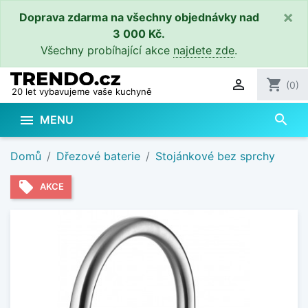
×
Doprava zdarma na všechny objednávky nad
3 000 Kč.
Všechny probíhající akce
najdete zde
.

shopping_cart
(0)
20 let vybavujeme vaše kuchyně
search

MENU
Domů
Dřezové baterie
Stojánkové bez sprchy
local_offer
AKCE