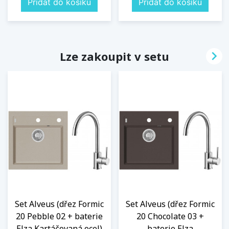
Přidat do košíku
Přidat do košíku

Lze zakoupit v setu
Set Alveus (dřez Formic
Set Alveus (dřez Formic
20 Pebble 02 + baterie
20 Chocolate 03 +
Elza Kartáčovaná ocel)
baterie Elza