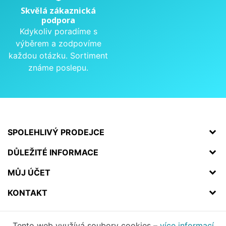
Skvělá zákaznická
podpora
Kdykoliv poradíme s
výběrem a zodpovíme
každou otázku. Sortiment
známe poslepu.
SPOLEHLIVÝ PRODEJCE
DŮLEŽITÉ INFORMACE
MŮJ ÚČET
KONTAKT
Tento web využívá soubory cookies –
více informací