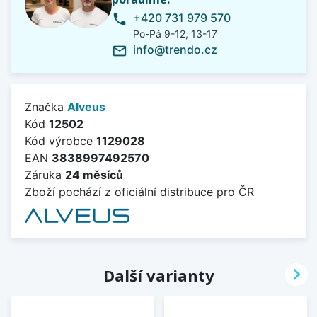
+420 731 979 570
phone
Po-Pá 9-12, 13-17
info@trendo.cz
mail_outline
Značka
Alveus
Kód
12502
Kód výrobce
1129028
EAN
3838997492570
Záruka
24 měsíců
Zboží pochází z oficiální distribuce pro ČR

Další varianty