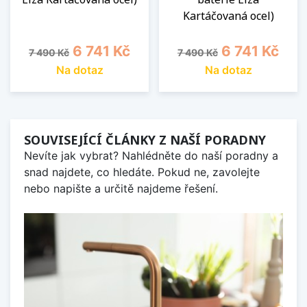
Kartáčovaná ocel)
Běžná cena
Cena
Běžná cena
Cena
6 741 Kč
6 741 Kč
7 490 Kč
7 490 Kč
Na dotaz
Na dotaz
SOUVISEJÍCÍ ČLÁNKY Z NAŠÍ PORADNY
Nevíte jak vybrat? Nahlédněte do naší poradny a
snad najdete, co hledáte. Pokud ne, zavolejte
nebo napište a určitě najdeme řešení.