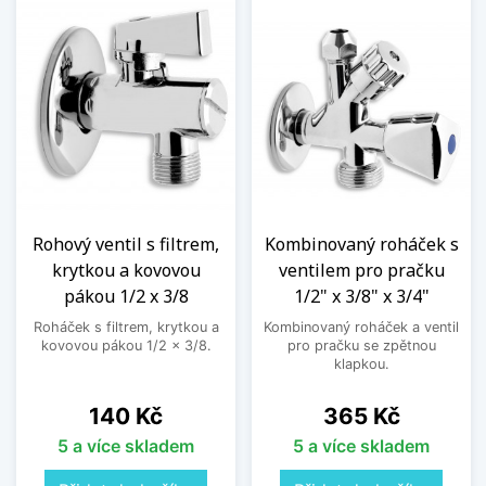
Rohový ventil s filtrem,
Kombinovaný roháček s
krytkou a kovovou
ventilem pro pračku
pákou 1/2 x 3/8
1/2" x 3/8" x 3/4"
Roháček s filtrem, krytkou a
Kombinovaný roháček a ventil
kovovou pákou 1/2 x 3/8.
pro pračku se zpětnou
klapkou.
Cena
Cena
140 Kč
365 Kč
5 a více skladem
5 a více skladem