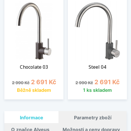
Chocolate 03
Steel 04
Běžná cena
Cena
Běžná cena
Cena
2 691 Kč
2 691 Kč
2 990 Kč
2 990 Kč
Běžně skladem
1 ks skladem
Informace
Parametry zboží
O značce Alveus
Možnosti a ceny dopravy