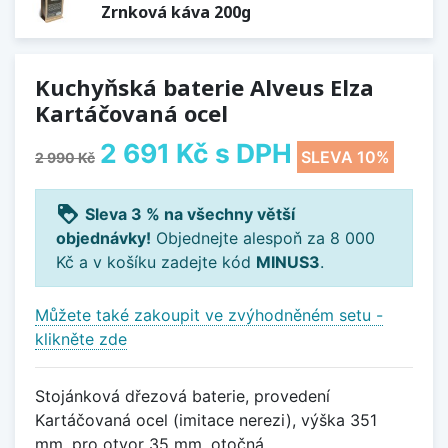
Zrnková káva 200g
Kuchyňská baterie Alveus Elza
Kartáčovaná ocel
2 691 Kč
s DPH
SLEVA 10%
2 990 Kč
loyalty
Sleva 3 % na všechny větší
objednávky!
Objednejte alespoň za 8 000
Kč a v košíku zadejte kód
MINUS3
.
Můžete také zakoupit ve zvýhodněném setu -
klikněte zde
Stojánková dřezová baterie, provedení
Kartáčovaná ocel (imitace nerezi), výška 351
mm, pro otvor 35 mm, otočná.