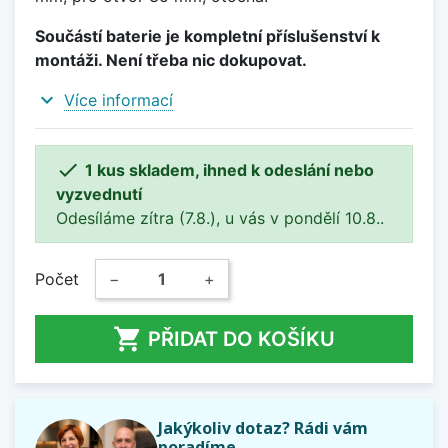
Součástí baterie je kompletní příslušenství k
montáži. Není třeba nic dokupovat.
expand_more
Více informací

1 kus skladem, ihned k odeslání nebo
vyzvednutí
Odesíláme zítra (7.8.), u vás v pondělí 10.8..
Počet
−
+

PŘIDAT DO KOŠÍKU
Jakýkoliv dotaz? Rádi vám
poradíme.