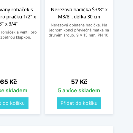
aný roháček s
Nerezová hadička Š3/8" x
BE
ro pračku 1/2" x
M3/8", délka 30 cm
3
8" x 3/4"
Nerezová opletená hadička. Na
BEK
jednom konci převlečná matka na
roháček a ventil pro
druhém šroub. 9 x 13 mm. PN 10.
 zpětnou klapkou.
ena
Cena
65 Kč
57 Kč
íce skladem
5 a více skladem
t do košíku
Přidat do košíku