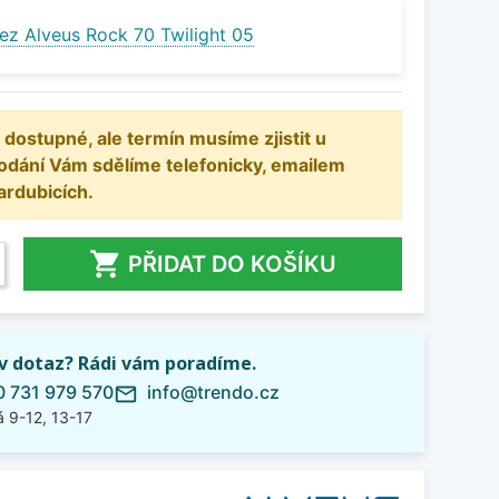
ez Alveus Rock 70 Twilight 05
 dostupné, ale termín musíme zjistit u
odání Vám sdělíme telefonicky, emailem
ardubicích.

PŘIDAT DO KOŠÍKU
iv dotaz? Rádi vám poradíme.
 731 979 570
info@trendo.cz
mail_outline
 9-12, 13-17