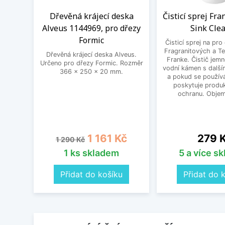
Dřevěná krájecí deska
Čisticí sprej Fr
Alveus 1144969, pro dřezy
Sink Cle
Formic
Čisticí sprej na pro
Fragranitových a Te
Dřevěná krájecí deska Alveus.
Franke. Čistič jem
Určeno pro dřezy Formic. Rozměr
vodní kámen s další
366 x 250 x 20 mm.
a pokud se používá
poskytuje produk
ochranu. Objem
Běžná cena
Cena
Cena
1 161 Kč
279 
1 290 Kč
1 ks skladem
5 a více s
Přidat do košíku
Přidat do 