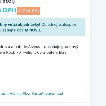
 ocel)
s DPH
SLEVA 10%
hny větší objednávky!
Objednejte alespoň
ku zadejte kód
MINUS3
.
řezu a baterie Alveus - obsahuje granitový
m Rock 70 Twilight 05 a baterii Elza
terie Alveus Elza Kartáčovaná ocel