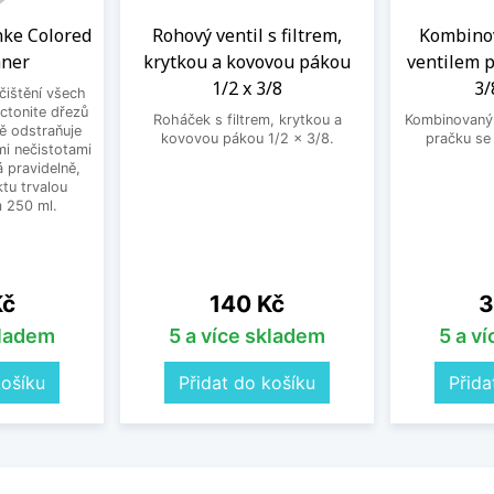
anke Colored
Rohový ventil s filtrem,
Kombinov
aner
krytkou a kovovou pákou
ventilem p
1/2 x 3/8
3/
 čištění všech
ctonite dřezů
Roháček s filtrem, krytkou a
Kombinovaný 
ně odstraňuje
kovovou pákou 1/2 x 3/8.
pračku se
mi nečistotami
 pravidelně,
tu trvalou
 250 ml.
Cena
C
Kč
140 Kč
3
kladem
5 a více skladem
5 a v
košíku
Přidat do košíku
Přida