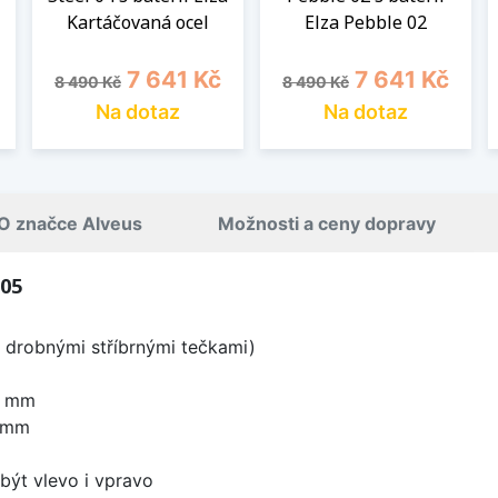
l
Kartáčovaná ocel
Elza Pebble 02
Běžná cena
Cena
Běžná cena
Cena
7 641 Kč
7 641 Kč
8 490 Kč
8 490 Kč
Na dotaz
Na dotaz
O značce Alveus
Možnosti a ceny dopravy
 05
s drobnými stříbrnými tečkami)
0 mm
0 mm
být vlevo i vpravo