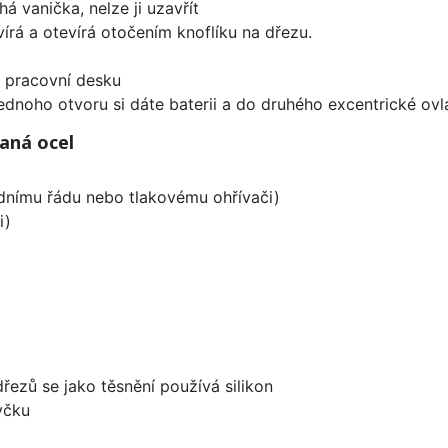
á vanička, nelze ji uzavřít
írá a otevírá otočením knoflíku na dřezu.
d pracovní desku
ednoho otvoru si dáte baterii a do druhého excentrické ovl
aná ocel
odnímu řádu nebo tlakovému ohřívači)
i)
dřezů se jako těsnění používá silikon
yčku