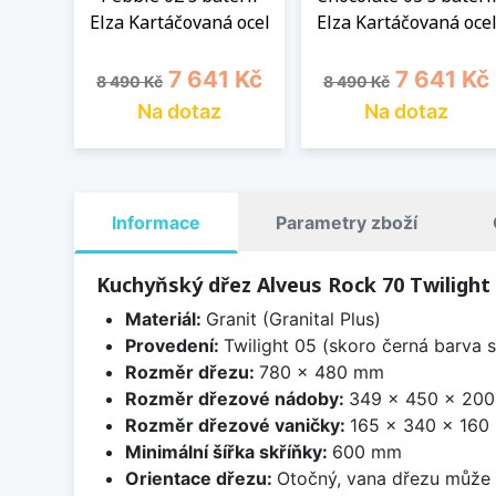
Elza Kartáčovaná ocel
Elza Kartáčovaná oce
Běžná cena
Cena
Běžná cena
Cena
7 641 Kč
7 641 Kč
8 490 Kč
8 490 Kč
Na dotaz
Na dotaz
Informace
Parametry zboží
Kuchyňský dřez Alveus Rock 70 Twilight
Materiál:
Granit (Granital Plus)
Provedení:
Twilight 05 (skoro černá barva 
Rozměr dřezu:
780 x 480 mm
Rozměr dřezové nádoby:
349 x 450 x 20
Rozměr dřezové vaničky:
165 x 340 x 16
Minimální šířka skříňky:
600 mm
Orientace dřezu:
Otočný, vana dřezu může 