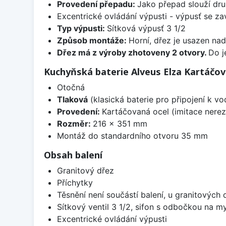
Provedení přepadu:
Jako přepad slouží druh
Excentrické ovládání výpusti - výpusť se zav
Typ výpusti:
Sítková výpusť 3 1/2
Způsob montáže:
Horní, dřez je usazen na
Dřez má z výroby zhotoveny 2 otvory.
Do j
Kuchyňská baterie Alveus Elza Kartáčov
Otočná
Tlaková
(klasická baterie pro připojení k v
Provedení:
Kartáčovaná ocel (imitace nerez
Rozměr:
216 x 351 mm
Montáž do standardního otvoru 35 mm
Obsah balení
Granitový dřez
Příchytky
Těsnění není součástí balení, u granitových 
Sítkový ventil 3 1/2, sifon s odbočkou na m
Excentrické ovládání výpusti