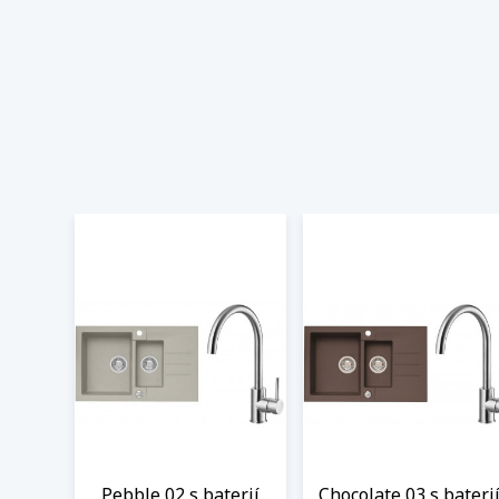
Pebble 02 s baterií
Chocolate 03 s bateri