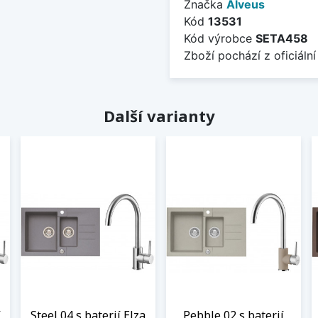
Značka
Alveus
Kód
13531
Kód výrobce
SETA458
Zboží pochází z oficiální
Další varianty
í
Steel 04 s baterií Elza
Pebble 02 s baterií