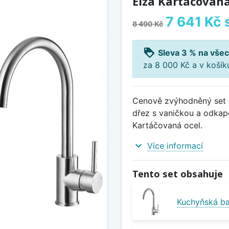
Elza Kartáčovaná
7 641 Kč
8 490 Kč
loyalty
Sleva 3 % na všec
za 8 000 Kč a v koší
Cenově zvýhodněný set d
dřez s vaničkou a odkape
Kartáčovaná ocel.
expand_more
Více informací
Tento set obsahuje
Kuchyňská ba