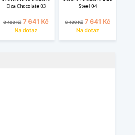
Elza Chocolate 03
Steel 04
E
Běžná cena
Cena
Běžná cena
Cena
Běž
7 641 Kč
7 641 Kč
8 490 Kč
8 490 Kč
8 4
Na dotaz
Na dotaz