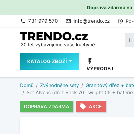
Doprava zdarma na 
731 979 570
info@trendo.cz
Po-
phone
mail_outline
access_time
20 let vybavujeme vaše kuchyně
flash_on
KATALOG ZBOŽÍ
VÝPRODEJ
Domů
Zvýhodněné sety
Granitový dřez + bat
Set Alveus (dřez Rock 70 Twilight 05 + baterie
local_offer
DOPRAVA ZDARMA
AKCE