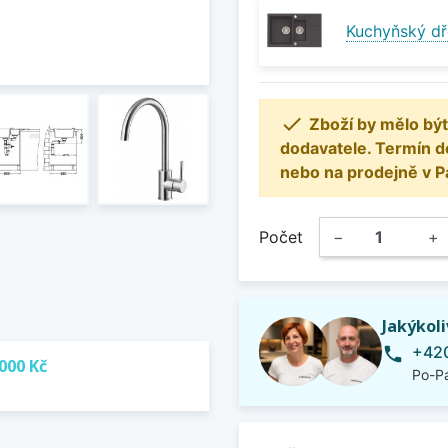
Kuchyňský dř

Zboží by mělo být
dodavatele. Termín d
nebo na prodejně v P
Počet
−
+
Jakýkol
+420
phone
000 Kč
Po-Pá