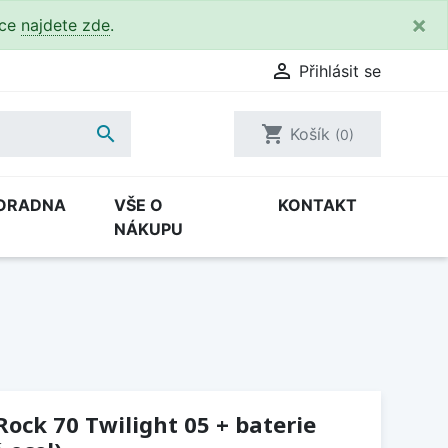
×
kce
najdete zde
.

Přihlásit se

shopping_cart
Košík
(0)
ORADNA
VŠE O
KONTAKT
NÁKUPU
Rock 70 Twilight 05 + baterie