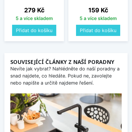
Cena
Cena
279 Kč
159 Kč
5 a více skladem
5 a více skladem
Přidat do košíku
Přidat do košíku
SOUVISEJÍCÍ ČLÁNKY Z NAŠÍ PORADNY
Nevíte jak vybrat? Nahlédněte do naší poradny a
snad najdete, co hledáte. Pokud ne, zavolejte
nebo napište a určitě najdeme řešení.