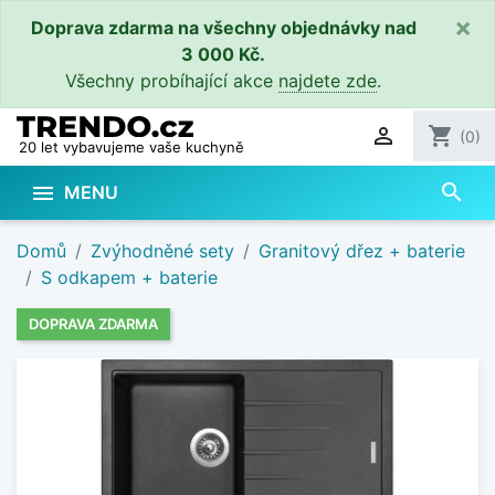
×
Doprava zdarma na všechny objednávky nad
3 000 Kč.
Všechny probíhající akce
najdete zde
.

shopping_cart
(0)
20 let vybavujeme vaše kuchyně
search

MENU
Domů
Zvýhodněné sety
Granitový dřez + baterie
S odkapem + baterie
DOPRAVA ZDARMA