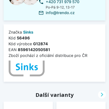
+420 731 979 570
phone
Po-Pá 9-12, 13-17
info@trendo.cz
mail_outline
Značka
Sinks
Kód
56496
Kód výrobce
G12874
EAN
8596142050581
Zboží pochází z oficiální distribuce pro ČR

Další varianty