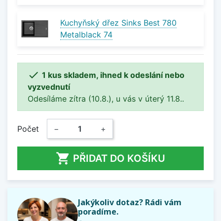
Kuchyňský dřez Sinks Best 780
Metalblack 74

1 kus skladem, ihned k odeslání nebo
vyzvednutí
Odesíláme zítra (10.8.), u vás v úterý 11.8..
Počet
−
+

PŘIDAT DO KOŠÍKU
Jakýkoliv dotaz? Rádi vám
poradíme.