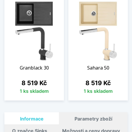
Granblack 30
Sahara 50
Cena
Cena
8 519 Kč
8 519 Kč
1 ks skladem
1 ks skladem
Informace
Parametry zboží
O značce Sinks
Možnosti a ceny dopravy