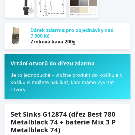
Dárek zdarma pro objednávky nad
7 000 Kč
Zrnková káva 200g
Vrtání otvorů do dřezu zdarma
Je to jednoduché - vložíte produkt do košíku a v
košíku si můžete naklikat, kam máme vyvrtat
otvory.
Set Sinks G12874 (dřez Best 780
Metalblack 74 + baterie Mix 3 P
Metalblack 74)