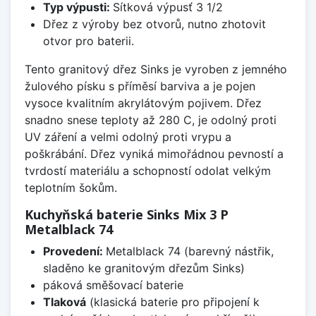
Typ výpusti:
Sítková výpusť 3 1/2
Dřez z výroby bez otvorů, nutno zhotovit
otvor pro baterii.
Tento granitový dřez Sinks je vyroben z jemného
žulového písku s příměsí barviva a je pojen
vysoce kvalitním akrylátovým pojivem. Dřez
snadno snese teploty až 280 C, je odolný proti
UV záření a velmi odolný proti vrypu a
poškrábání. Dřez vyniká mimořádnou pevností a
tvrdostí materiálu a schopností odolat velkým
teplotním šokům.
Kuchyňská baterie Sinks Mix 3 P
Metalblack 74
Provedení:
Metalblack 74 (barevný nástřik,
sladěno ke granitovým dřezům Sinks)
páková směšovací baterie
Tlaková
(klasická baterie pro připojení k