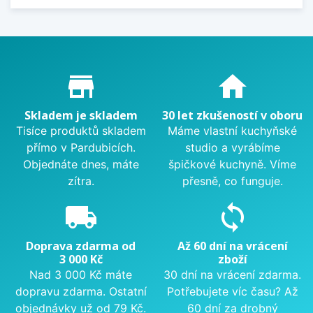
Proč nakupovat u nás?
store_mall_directory
home
Skladem je skladem
30 let zkušeností v oboru
Tisíce produktů skladem
Máme vlastní kuchyňské
přímo v Pardubicích.
studio a vyrábíme
Objednáte dnes, máte
špičkové kuchyně. Víme
zítra.
přesně, co funguje.
local_shipping
sync
Doprava zdarma od
Až 60 dní na vrácení
3 000 Kč
zboží
Nad 3 000 Kč máte
30 dní na vrácení zdarma.
dopravu zdarma. Ostatní
Potřebujete víc času? Až
objednávky už od 79 Kč.
60 dní za drobný