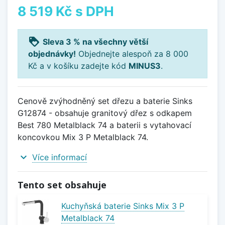
8 519 Kč
s DPH
loyalty
Sleva 3 % na všechny větší
objednávky!
Objednejte alespoň za 8 000
Kč a v košíku zadejte kód
MINUS3
.
Cenově zvýhodněný set dřezu a baterie Sinks
G12874 - obsahuje granitový dřez s odkapem
Best 780 Metalblack 74 a baterii s vytahovací
koncovkou Mix 3 P Metalblack 74.
expand_more
Více informací
Tento set obsahuje
Kuchyňská baterie Sinks Mix 3 P
Metalblack 74