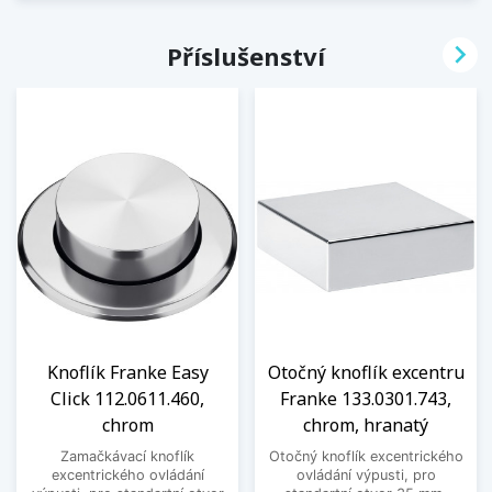

Příslušenství
Knoflík Franke Easy
Otočný knoflík excentru
Click 112.0611.460,
Franke 133.0301.743,
chrom
chrom, hranatý
Zamačkávací knoflík
Otočný knoflík excentrického
excentrického ovládání
ovládání výpusti, pro