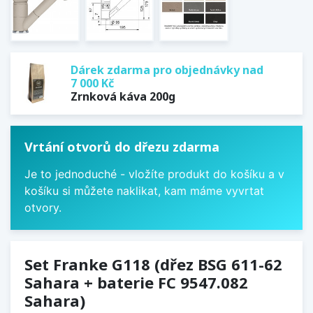
Dárek zdarma pro objednávky nad
7 000 Kč
Zrnková káva 200g
Vrtání otvorů do dřezu zdarma
Je to jednoduché - vložíte produkt do košíku a v
košíku si můžete naklikat, kam máme vyvrtat
otvory.
Set Franke G118 (dřez BSG 611-62
Sahara + baterie FC 9547.082
Sahara)