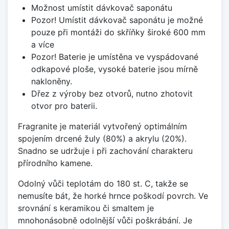
Možnost umístit dávkovač saponátu
Pozor! Umístit dávkovač saponátu je možné
pouze při montáži do skříňky široké 600 mm
a více
Pozor! Baterie je umístěna ve vyspádované
odkapové ploše, vysoké baterie jsou mírně
nakloněny.
Dřez z výroby bez otvorů, nutno zhotovit
otvor pro baterii.
Fragranite je materiál vytvořený optimálním
spojením drcené žuly (80%) a akrylu (20%).
Snadno se udržuje i při zachování charakteru
přírodního kamene.
Odolný vůči teplotám do 180 st. C, takže se
nemusíte bát, že horké hrnce poškodí povrch. Ve
srovnání s keramikou či smaltem je
mnohonásobně odolnější vůči poškrábání. Je