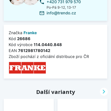
+420 731 979 570
phone
Po-Pá 9-12, 13-17
info@trendo.cz
mail_outline
Značka
Franke
Kód
26686
Kód výrobce
114.0440.848
EAN
7612981780142
Zboží pochází z oficiální distribuce pro ČR

Další varianty