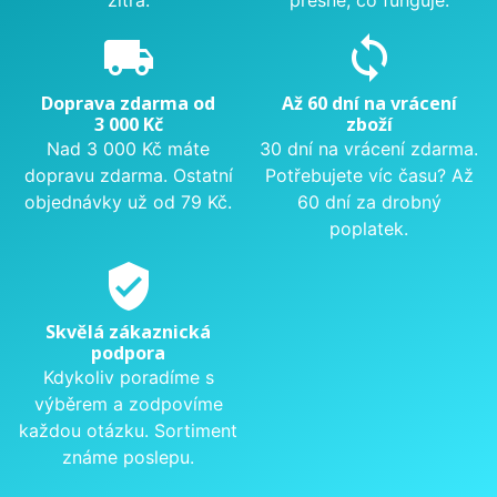
zítra.
přesně, co funguje.
local_shipping
sync
Doprava zdarma od
Až 60 dní na vrácení
3 000 Kč
zboží
Nad 3 000 Kč máte
30 dní na vrácení zdarma.
dopravu zdarma. Ostatní
Potřebujete víc času? Až
objednávky už od 79 Kč.
60 dní za drobný
poplatek.
verified_user
Skvělá zákaznická
podpora
Kdykoliv poradíme s
výběrem a zodpovíme
každou otázku. Sortiment
známe poslepu.