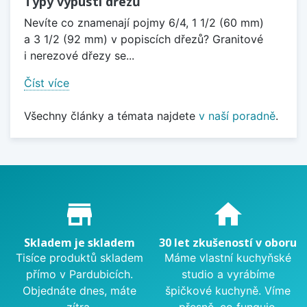
Typy výpustí dřezů
Nevíte co znamenají pojmy 6/4, 1 1/2 (60 mm)
a 3 1/2 (92 mm) v popiscích dřezů? Granitové
i nerezové dřezy se...
Číst více
Všechny články a témata najdete
v naší poradně
.
Proč nakupovat u nás?
store_mall_directory
home
Skladem je skladem
30 let zkušeností v oboru
Tisíce produktů skladem
Máme vlastní kuchyňské
přímo v Pardubicích.
studio a vyrábíme
Objednáte dnes, máte
špičkové kuchyně. Víme