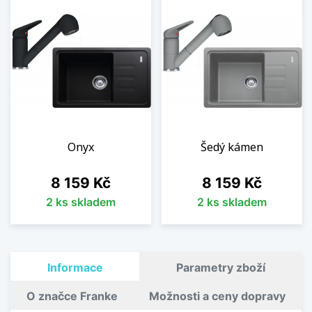
Onyx
Šedý kámen
Cena
Cena
8 159 Kč
8 159 Kč
2 ks skladem
2 ks skladem
Informace
Parametry zboží
O značce Franke
Možnosti a ceny dopravy