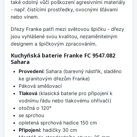
také odolný vůči poškození agresivními materiály
- např. čistícími prostředky, ovocnými šťávami
nebo vínem.
Dřezy Franke patří mezi světovou špičku - dřezy
jsou vyhlášené svou kvalitou, nezaměnitelným
designem a špičkovým zpracováním.
Kuchyňská baterie Franke FC 9547.082
Sahara
Provedení:
Sahara (barevný nástřik, sladěno
ke granitovým dřezům Franke)
Páková směšovací
Tlaková
(klasická baterie pro připojení k
vodnímu řádu nebo tlakovému ohřívači)
otočná o 120°
se sprchou
opletená sprchová hadice 150 cm
Připojení:
hadičky 30 cm