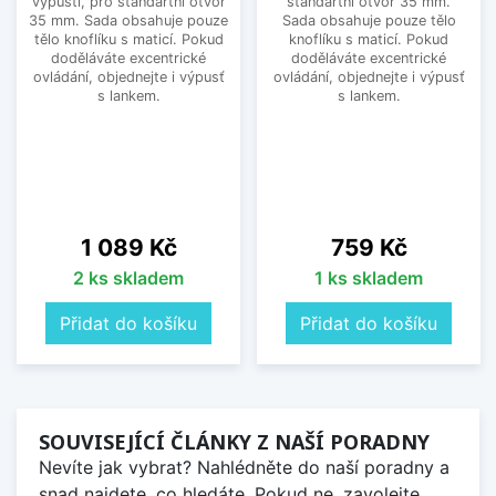
výpusti, pro standartní otvor
standartní otvor 35 mm.
35 mm. Sada obsahuje pouze
Sada obsahuje pouze tělo
tělo knoflíku s maticí. Pokud
knoflíku s maticí. Pokud
doděláváte excentrické
doděláváte excentrické
ovládání, objednejte i výpusť
ovládání, objednejte i výpusť
s lankem.
s lankem.
Cena
Cena
1 089 Kč
759 Kč
2 ks skladem
1 ks skladem
Přidat do košíku
Přidat do košíku
SOUVISEJÍCÍ ČLÁNKY Z NAŠÍ PORADNY
Nevíte jak vybrat? Nahlédněte do naší poradny a
snad najdete, co hledáte. Pokud ne, zavolejte