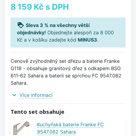
8 159 Kč
s DPH
loyalty
Sleva 3 % na všechny větší
objednávky!
Objednejte alespoň za 8 000
Kč a v košíku zadejte kód
MINUS3
.
Cenově zvýhodněný set dřezu a baterie Franke
G118 - obsahuje granitový dřez s odkapem BSG
611-62 Sahara a baterii se sprchou FC 9547.082
Sahara.
expand_more
Více informací
Tento set obsahuje
Kuchyňská baterie Franke FC
9547.082 Sahara