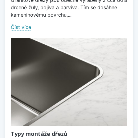
Granitové dřezy jsou obecně vyráběny z cca 80%
drcené žuly, pojiva a barviva. Tím se dosáhne
kameninovému povrchu,...
Číst více
Typy montáže dřezů