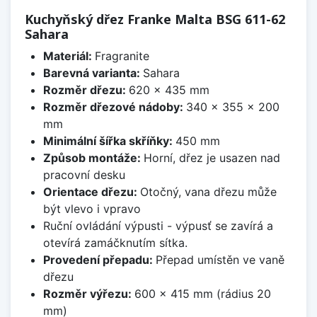
Kuchyňský dřez Franke Malta BSG 611-62
Sahara
Materiál:
Fragranite
Barevná varianta:
Sahara
Rozměr dřezu:
620 x 435 mm
Rozměr dřezové nádoby:
340 x 355 x 200
mm
Minimální šířka skříňky:
450 mm
Způsob montáže:
Horní, dřez je usazen nad
pracovní desku
Orientace dřezu:
Otočný, vana dřezu může
být vlevo i vpravo
Ruční ovládání výpusti - výpusť se zavírá a
otevírá zamáčknutím sítka.
Provedení přepadu:
Přepad umístěn ve vaně
dřezu
Rozměr výřezu:
600 x 415 mm (rádius 20
mm)