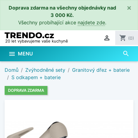
×
Doprava zdarma na všechny objednávky nad
3 000 Kč.
Všechny probíhající akce
najdete zde
.

shopping_cart
(0)
20 let vybavujeme vaše kuchyně
search

MENU
Domů
Zvýhodněné sety
Granitový dřez + baterie
S odkapem + baterie
DOPRAVA ZDARMA