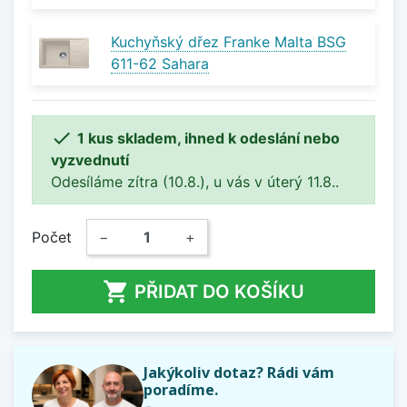
Kuchyňský dřez Franke Malta BSG
611-62 Sahara

1 kus skladem, ihned k odeslání nebo
vyzvednutí
Odesíláme zítra (10.8.), u vás v úterý 11.8..
Počet
−
+

PŘIDAT DO KOŠÍKU
Jakýkoliv dotaz? Rádi vám
poradíme.