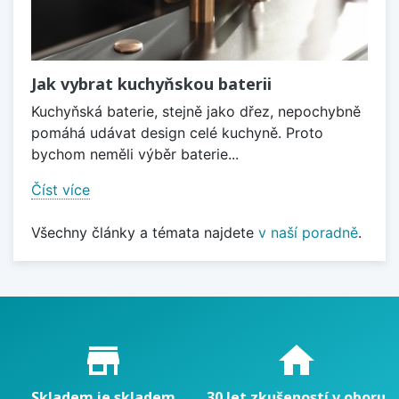
Jak vybrat kuchyňskou baterii
Kuchyňská baterie, stejně jako dřez, nepochybně
pomáhá udávat design celé kuchyně. Proto
bychom neměli výběr baterie...
Číst více
Všechny články a témata najdete
v naší poradně
.
Proč nakupovat u nás?
store_mall_directory
home
Skladem je skladem
30 let zkušeností v oboru