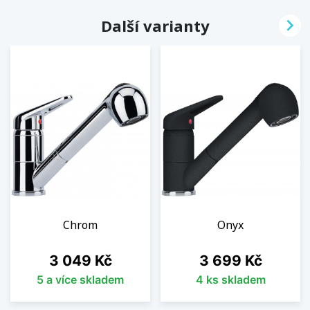

Další varianty
Chrom
Onyx
Cena
Cena
3 049 Kč
3 699 Kč
5 a více skladem
4 ks skladem