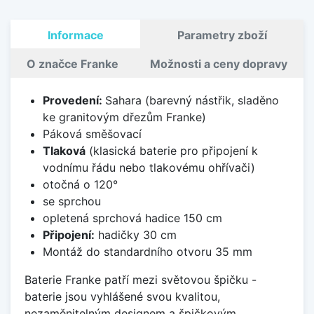
Informace
Parametry zboží
O značce Franke
Možnosti a ceny dopravy
Provedení:
Sahara (barevný nástřik, sladěno
ke granitovým dřezům Franke)
Páková směšovací
Tlaková
(klasická baterie pro připojení k
vodnímu řádu nebo tlakovému ohřívači)
otočná o 120°
se sprchou
opletená sprchová hadice 150 cm
Připojení:
hadičky 30 cm
Montáž do standardního otvoru 35 mm
Baterie Franke patří mezi světovou špičku -
baterie jsou vyhlášené svou kvalitou,
nezaměnitelným designem a špičkovým