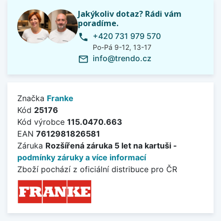
Jakýkoliv dotaz? Rádi vám
poradíme.
+420 731 979 570
phone
Po-Pá 9-12, 13-17
info@trendo.cz
mail_outline
Značka
Franke
Kód
25176
Kód výrobce
115.0470.663
EAN
7612981826581
Záruka
Rozšířená záruka 5 let na kartuši -
podmínky záruky a více informací
Zboží pochází z oficiální distribuce pro ČR