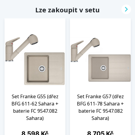

Lze zakoupit v setu
Set Franke G55 (dřez
Set Franke G57 (dřez
BFG 611-62 Sahara +
BFG 611-78 Sahara +
baterie FC 9547.082
baterie FC 9547.082
Sahara)
Sahara)
Cena
Cena
8 598 Kč
8 705 Kč