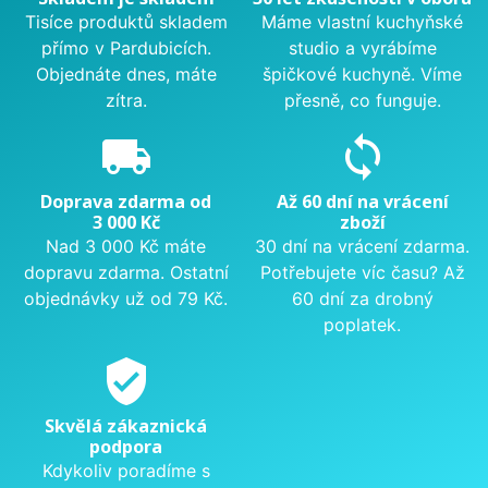
Tisíce produktů skladem
Máme vlastní kuchyňské
přímo v Pardubicích.
studio a vyrábíme
Objednáte dnes, máte
špičkové kuchyně. Víme
zítra.
přesně, co funguje.
local_shipping
sync
Doprava zdarma od
Až 60 dní na vrácení
3 000 Kč
zboží
Nad 3 000 Kč máte
30 dní na vrácení zdarma.
dopravu zdarma. Ostatní
Potřebujete víc času? Až
objednávky už od 79 Kč.
60 dní za drobný
poplatek.
verified_user
Skvělá zákaznická
podpora
Kdykoliv poradíme s