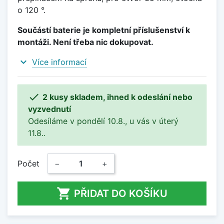
o 120 °.
Součástí baterie je kompletní příslušenství k
montáži. Není třeba nic dokupovat.
expand_more
Více informací

2 kusy skladem, ihned k odeslání nebo
vyzvednutí
Odesíláme v pondělí 10.8., u vás v úterý
11.8..
Počet
−
+

PŘIDAT DO KOŠÍKU