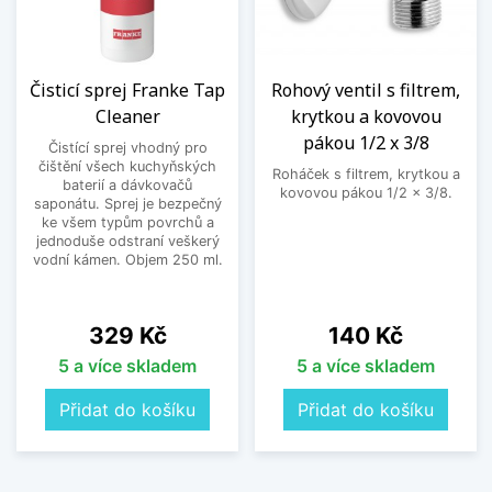
Čisticí sprej Franke Tap
Rohový ventil s filtrem,
Cleaner
krytkou a kovovou
pákou 1/2 x 3/8
Čistící sprej vhodný pro
čištění všech kuchyňských
Roháček s filtrem, krytkou a
baterií a dávkovačů
kovovou pákou 1/2 x 3/8.
saponátu. Sprej je bezpečný
ke všem typům povrchů a
jednoduše odstraní veškerý
vodní kámen. Objem 250 ml.
Cena
Cena
329 Kč
140 Kč
5 a více skladem
5 a více skladem
Přidat do košíku
Přidat do košíku