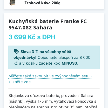
Zrnková káva 200g
Kuchyňská baterie Franke FC
9547.082 Sahara
3 699 Kč
s DPH
loyalty
Sleva 3 % na všechny větší
objednávky!
Objednejte alespoň za 8 000
Kč a v košíku zadejte kód
MINUS3
.
Můžete také zakoupit ve zvýhodněném setu -
klikněte zde
Stojánková dřezová baterie, provedení Sahara
(nástřik), výška 175 mm, vytahovací koncovka s
přepínačem na sprchu, pro otvor 35 mm, otočná