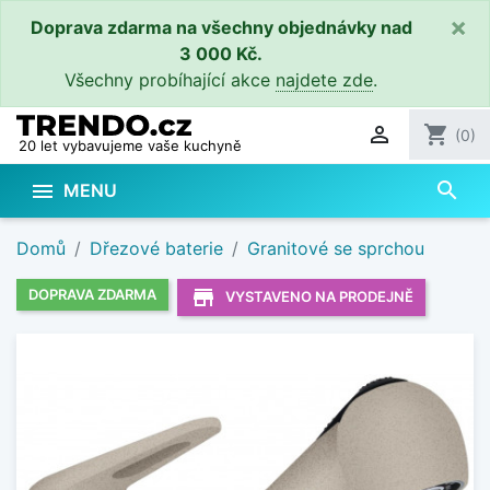
×
Doprava zdarma na všechny objednávky nad
3 000 Kč.
Všechny probíhající akce
najdete zde
.

shopping_cart
(0)
20 let vybavujeme vaše kuchyně
search

MENU
Domů
Dřezové baterie
Granitové se sprchou
store_mall_directory
DOPRAVA ZDARMA
VYSTAVENO NA PRODEJNĚ