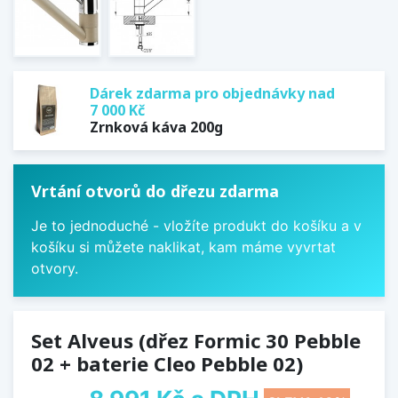
Dárek zdarma pro objednávky nad
7 000 Kč
Zrnková káva 200g
Vrtání otvorů do dřezu zdarma
Je to jednoduché - vložíte produkt do košíku a v
košíku si můžete naklikat, kam máme vyvrtat
otvory.
Set Alveus (dřez Formic 30 Pebble
02 + baterie Cleo Pebble 02)