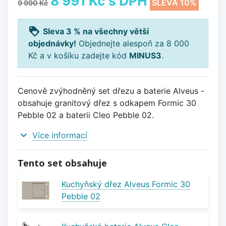
8 991 Kč
s DPH
SLEVA 10%
9 990 Kč
loyalty
Sleva 3 % na všechny větší
objednávky!
Objednejte alespoň za 8 000
Kč a v košíku zadejte kód
MINUS3
.
Cenově zvýhodněný set dřezu a baterie Alveus -
obsahuje granitový dřez s odkapem Formic 30
Pebble 02 a baterii Cleo Pebble 02.
expand_more
Více informací
Tento set obsahuje
Kuchyňský dřez Alveus Formic 30
Pebble 02