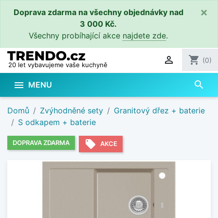
×
Doprava zdarma na všechny objednávky nad
3 000 Kč.
Všechny probíhající akce
najdete zde
.

shopping_cart
(0)
20 let vybavujeme vaše kuchyně
search

MENU
Domů
Zvýhodněné sety
Granitový dřez + baterie
S odkapem + baterie
local_offer
DOPRAVA ZDARMA
AKCE