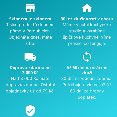
Proč nakupovat u nás?
store_mall_directory
home
Skladem je skladem
30 let zkušeností v oboru
Tisíce produktů skladem
Máme vlastní kuchyňské
přímo v Pardubicích.
studio a vyrábíme
Objednáte dnes, máte
špičkové kuchyně. Víme
zítra.
přesně, co funguje.
local_shipping
sync
Doprava zdarma od
Až 60 dní na vrácení
3 000 Kč
zboží
Nad 3 000 Kč máte
30 dní na vrácení zdarma.
dopravu zdarma. Ostatní
Potřebujete víc času? Až
objednávky už od 79 Kč.
60 dní za drobný
poplatek.
verified_user