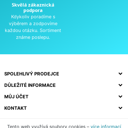
Skvělá zákaznická
podpora
Kdykoliv poradíme s
výběrem a zodpovíme
každou otázku. Sortiment
známe poslepu.
SPOLEHLIVÝ PRODEJCE
DŮLEŽITÉ INFORMACE
MŮJ ÚČET
KONTAKT
Tento web využívá soubory cookies –
více informací