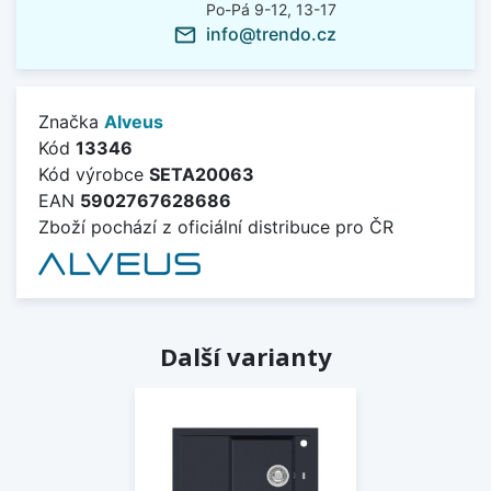
Po-Pá 9-12, 13-17
info@trendo.cz
mail_outline
Značka
Alveus
Kód
13346
Kód výrobce
SETA20063
EAN
5902767628686
Zboží pochází z oficiální distribuce pro ČR
Další varianty