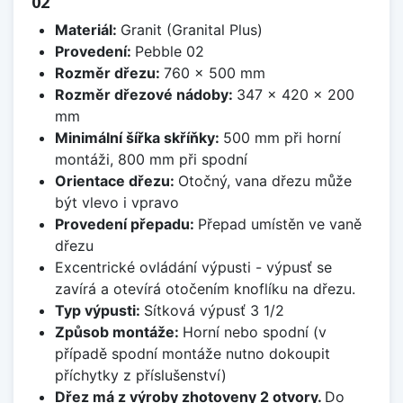
02
Materiál:
Granit (Granital Plus)
Provedení:
Pebble 02
Rozměr dřezu:
760 x 500 mm
Rozměr dřezové nádoby:
347 x 420 x 200
mm
Minimální šířka skříňky:
500 mm při horní
montáži, 800 mm při spodní
Orientace dřezu:
Otočný, vana dřezu může
být vlevo i vpravo
Provedení přepadu:
Přepad umístěn ve vaně
dřezu
Excentrické ovládání výpusti - výpusť se
zavírá a otevírá otočením knoflíku na dřezu.
Typ výpusti:
Sítková výpusť 3 1/2
Způsob montáže:
Horní nebo spodní (v
případě spodní montáže nutno dokoupit
příchytky z příslušenství)
Dřez má z výroby zhotoveny 2 otvory.
Do