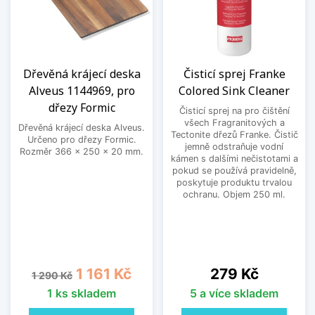
Dřevěná krájecí deska
Čisticí sprej Franke
Alveus 1144969, pro
Colored Sink Cleaner
dřezy Formic
Čisticí sprej na pro čištění
všech Fragranitových a
Dřevěná krájecí deska Alveus.
Tectonite dřezů Franke. Čistič
Určeno pro dřezy Formic.
jemně odstraňuje vodní
Rozměr 366 x 250 x 20 mm.
kámen s dalšími nečistotami a
pokud se používá pravidelně,
poskytuje produktu trvalou
ochranu. Objem 250 ml.
Běžná cena
Cena
Cena
1 161 Kč
279 Kč
1 290 Kč
1 ks skladem
5 a více skladem