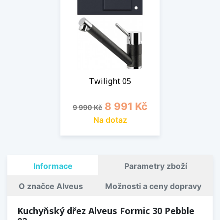
Twilight 05
Běžná cena
Cena
8 991 Kč
9 990 Kč
Na dotaz
Informace
Parametry zboží
O značce Alveus
Možnosti a ceny dopravy
Kuchyňský dřez Alveus Formic 30 Pebble