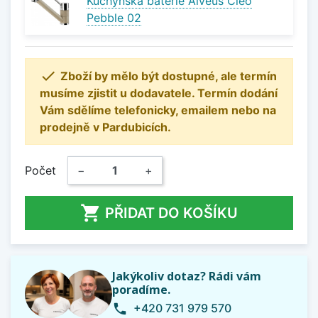
Kuchyňská baterie Alveus Cleo
Pebble 02

Zboží by mělo být dostupné, ale termín
musíme zjistit u dodavatele. Termín dodání
Vám sdělíme telefonicky, emailem nebo na
prodejně v Pardubicích.
Počet
−
+

PŘIDAT DO KOŠÍKU
Jakýkoliv dotaz? Rádi vám
poradíme.
+420 731 979 570
phone