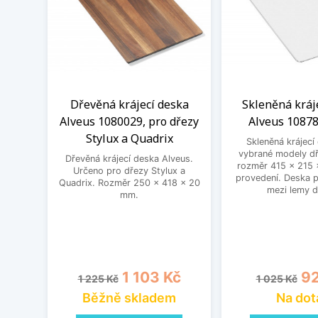
Dřevěná krájecí deska
Skleněná kráj
Alveus 1080029, pro dřezy
Alveus 10878
Stylux a Quadrix
Skleněná krájecí
vybrané modely dř
Dřevěná krájecí deska Alveus.
rozměr 415 x 215 
Určeno pro dřezy Stylux a
provedení. Deska 
Quadrix. Rozměr 250 x 418 x 20
mezi lemy d
mm.
Běžná cena
Cena
Běžná cena
Ce
1 103 Kč
92
1 225 Kč
1 025 Kč
Běžně skladem
Na dot