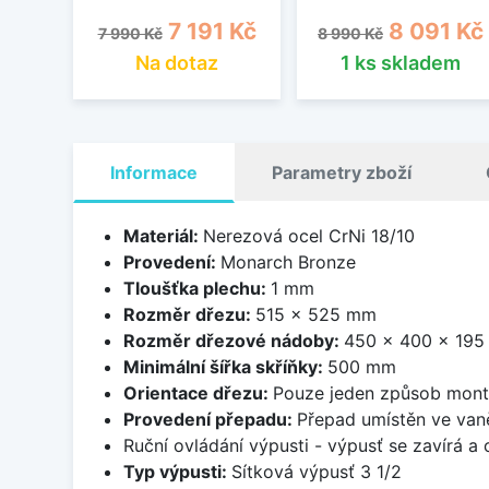
Běžná cena
Cena
Běžná cena
Cena
7 191 Kč
8 091 Kč
7 990 Kč
8 990 Kč
Na dotaz
1 ks skladem
Informace
Parametry zboží
Materiál:
Nerezová ocel CrNi 18/10
Provedení:
Monarch Bronze
Tloušťka plechu:
1 mm
Rozměr dřezu:
515 x 525 mm
Rozměr dřezové nádoby:
450 x 400 x 19
Minimální šířka skříňky:
500 mm
Orientace dřezu:
Pouze jeden způsob mon
Provedení přepadu:
Přepad umístěn ve van
Ruční ovládání výpusti - výpusť se zavírá a
Typ výpusti:
Sítková výpusť 3 1/2