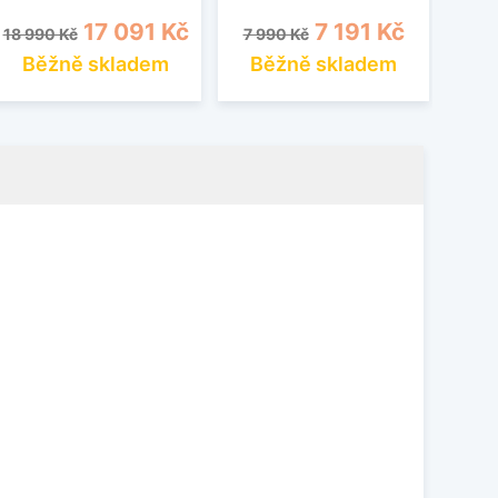
Běžná cena
Cena
Běžná cena
Cena
17 091 Kč
7 191 Kč
18 990 Kč
7 990 Kč
Běžně skladem
Běžně skladem