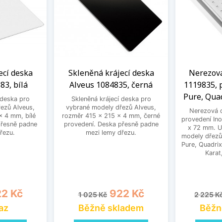
ecí deska
Skleněná krájecí deska
Nerezov
83, bílá
Alveus 1084835, černá
1119835, p
Pure, Qua
 deska pro
Skleněná krájecí deska pro
ezů Alveus,
vybrané modely dřezů Alveus,
Nerezová 
x 4 mm, bílé
rozměr 415 x 215 x 4 mm, černé
provedení In
přesně padne
provedení. Deska přesně padne
x 72 mm. U
řezu.
mezi lemy dřezu.
modely dřezů 
Pure, Quadrix
Karat
na
Běžná cena
Cena
Běžná 
2 Kč
922 Kč
1 025 Kč
2 225 K
az
Běžně skladem
Běžn