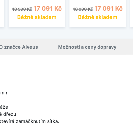
Běžná cena
Cena
Běžná cena
Cena
17 091 Kč
17 091 Kč
18 990 Kč
18 990 Kč
Běžně skladem
Běžně skladem
O značce Alveus
Možnosti a ceny dopravy
5 mm
táže
ě dřezu
 otevírá zamáčknutím sítka.