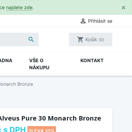
×
kce
najdete zde
.

Přihlásit se

shopping_cart
Košík
(0)
ADNA
VŠE O
KONTAKT
NÁKUPU
Monarch Bronze
Alveus Pure 30 Monarch Bronze
č
s DPH
SLEVA 10%