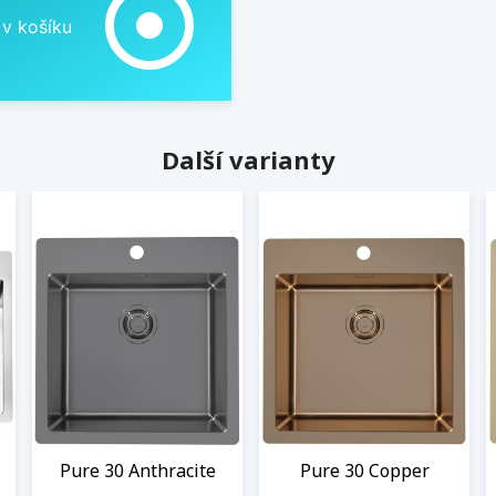
adjust
 v košíku
Další varianty
Pure 30 Anthracite
Pure 30 Copper