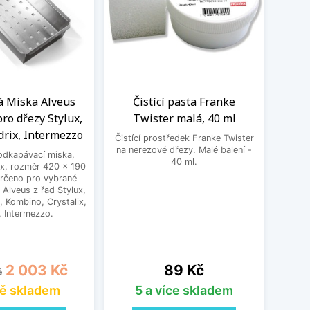
á Miska Alveus
Čistící pasta Franke
Č
ro dřezy Stylux,
Twister malá, 40 ml
Tw
drix, Intermezzo
Čistící prostředek Franke Twister
Čistíc
na nerezové dřezy. Malé balení -
na ner
odkapávací miska,
40 ml.
ox, rozměr 420 x 190
rčeno pro vybrané
Alveus z řad Stylux,
, Kombino, Crystalix,
, Intermezzo.
cena
Cena
Cena
2 003 Kč
89 Kč
č
ě skladem
5 a více skladem