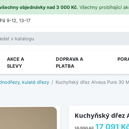
všechny objednávky nad 3 000 Kč.
Všechny probíhající a
Pá 9-12, 13-17
AKCE A
DOPRAVA A
POR
SLEVY
PLATBA
dnodřezy, kulaté dřezy
Kuchyňský dřez Alveus Pure 30 
Kuchyňský dřez 
17 091 K
18 990 Kč