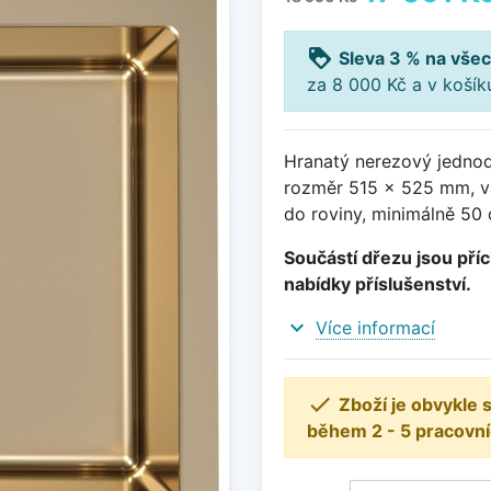
loyalty
Sleva 3 % na všec
za 8 000 Kč a v koší
Hranatý nerezový jednod
rozměr 515 x 525 mm, v
do roviny, minimálně 50 
Součástí dřezu jsou příc
nabídky příslušenství.
expand_more
Více informací

Zboží je obvykle
během 2 - 5 pracovní