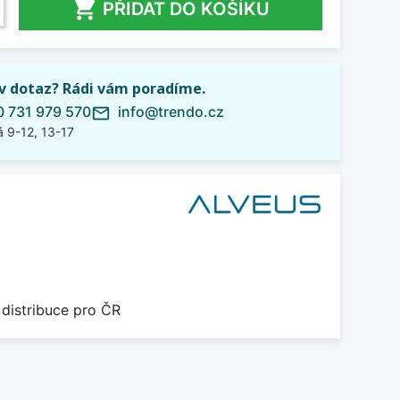

PŘIDAT DO KOŠÍKU
iv dotaz? Rádi vám poradíme.
 731 979 570
info@trendo.cz
mail_outline
 9-12, 13-17
 distribuce pro ČR