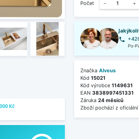
Počet
−
+
Jakýkol
+420
phone
Po-Pá
Značka
Alveus
Kód
15021
Kód výrobce
1149631
EAN
3838997451331
Záruka
24 měsíců
000 Kč
Zboží pochází z oficiální