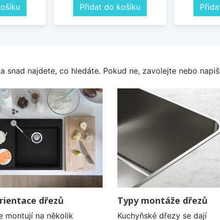
košíku
Přidat do košíku
Přida
a snad najdete, co hledáte. Pokud ne, zavolejte nebo napišt
rientace dřezů
Typy montáže dřezů
e montují na několik
Kuchyňské dřezy se dají