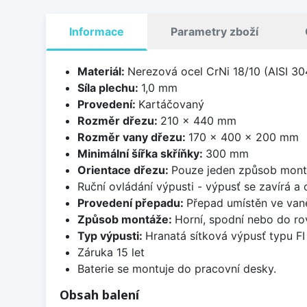
Informace
Parametry zboží
Materiál:
Nerezová ocel CrNi 18/10 (AISI 30
Síla plechu:
1,0 mm
Provedení:
Kartáčovaný
Rozměr dřezu:
210 x 440 mm
Rozměr vany dřezu:
170 x 400 x 200 mm
Minimální šířka skříňky:
300 mm
Orientace dřezu:
Pouze jeden způsob mon
Ruční ovládání výpusti - výpusť se zavírá a
Provedení přepadu:
Přepad umístěn ve van
Způsob montáže:
Horní, spodní nebo do ro
Typ výpusti:
Hranatá sítková výpusť typu FI
Záruka 15 let
Baterie se montuje do pracovní desky.
Obsah balení