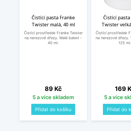
Čistící pasta Franke
Čistící past
Twister malá, 40 ml
Twister velká
Čistící prostředek Franke Twister
Čistící prostředek 
na nerezové dřezy. Malé balení -
na nerezové dřezy. 
40 ml.
125 ml
Cena
Cena
89 Kč
169 
5 a více skladem
5 a více s
Přidat do košíku
Přidat do 