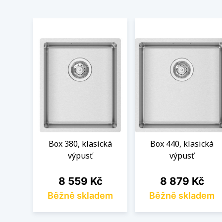
Box 380, klasická
Box 440, klasická
výpusť
výpusť
Cena
Cena
8 559 Kč
8 879 Kč
Běžně skladem
Běžně skladem