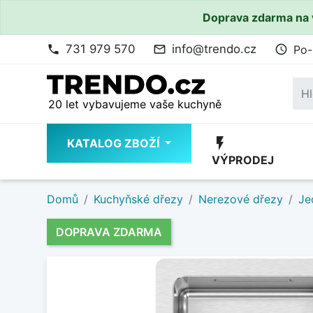
Doprava zdarma na 
731 979 570
info@trendo.cz
Po-
phone
mail_outline
access_time
20 let vybavujeme vaše kuchyně
flash_on
KATALOG ZBOŽÍ
VÝPRODEJ
Domů
Kuchyňské dřezy
Nerezové dřezy
Je
DOPRAVA ZDARMA