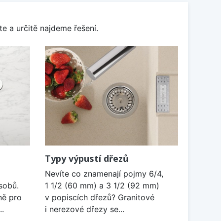
e a určitě najdeme řešení.
Typy výpustí dřezů
Nevíte co znamenají pojmy 6/4,
sobů.
1 1/2 (60 mm) a 3 1/2 (92 mm)
ně pro
v popiscích dřezů? Granitové
..
i nerezové dřezy se...