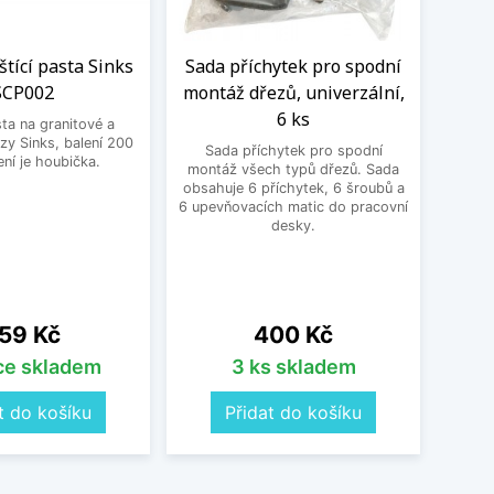
eštící pasta Sinks
Sada příchytek pro spodní
Sad
SCP002
montáž dřezů, univerzální,
BO
6 ks
misk
sta na granitové a
zy Sinks, balení 200
Sada příchytek pro spodní
Sada p
ení je houbička.
montáž všech typů dřezů. Sada
Box
obsahuje 6 příchytek, 6 šroubů a
bambu
6 upevňovacích matic do pracovní
x 
desky.
odka
57 
děro
ena
Cena
59 Kč
400 Kč
íce skladem
3 ks skladem
t do košíku
Přidat do košíku