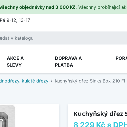
všechny objednávky nad 3 000 Kč.
Všechny probíhající a
Pá 9-12, 13-17
AKCE A
DOPRAVA A
POR
SLEVY
PLATBA
dnodřezy, kulaté dřezy
Kuchyňský dřez Sinks Box 210 FI
Kuchyňský dřez S
8 229 Kč
s DP