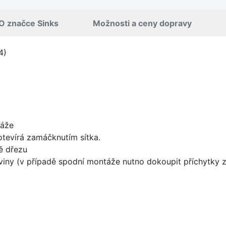
O značce Sinks
Možnosti a ceny dopravy
4)
táže
 otevírá zamáčknutím sítka.
ě dřezu
viny (v případě spodní montáže nutno dokoupit příchytky z 