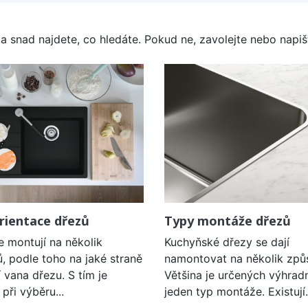
a snad najdete, co hledáte. Pokud ne, zavolejte nebo napišt
rientace dřezů
Typy montáže dřezů
e montují na několik
Kuchyňské dřezy se dají
, podle toho na jaké straně
namontovat na několik způ
í vana dřezu. S tím je
Většina je určených výhrad
při výběru...
jeden typ montáže. Existují.