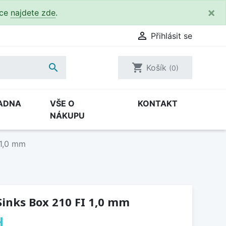
×
kce
najdete zde
.

Přihlásit se

shopping_cart
Košík
(0)
ADNA
VŠE O
KONTAKT
NÁKUPU
 1,0 mm
inks Box 210 FI 1,0 mm
H