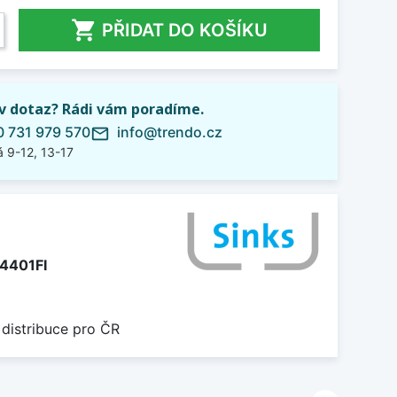

PŘIDAT DO KOŠÍKU
iv dotaz? Rádi vám poradíme.
 731 979 570
info@trendo.cz
mail_outline
 9-12, 13-17
4401FI
 distribuce pro ČR