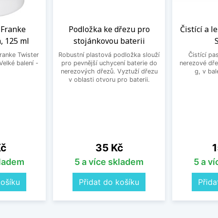
a Franke
Podložka ke dřezu pro
Čistící a l
, 125 ml
stojánkovou baterii
Franke Twister
Robustní plastová podložka slouží
Čistící pa
Velké balení -
pro pevnější uchycení baterie do
nerezové dře
.
nerezových dřezů. Vyztuží dřezu
g, v bal
v oblasti otvoru pro baterii.
Cena
C
Kč
35 Kč
1
kladem
5 a více skladem
5 a v
košíku
Přidat do košíku
Přida