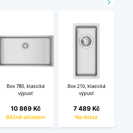

Box 780, klasická
Box 210, klasická
B
výpusť
výpusť
Cena
Cena
10 869 Kč
7 489 Kč
Běžně skladem
Na dotaz