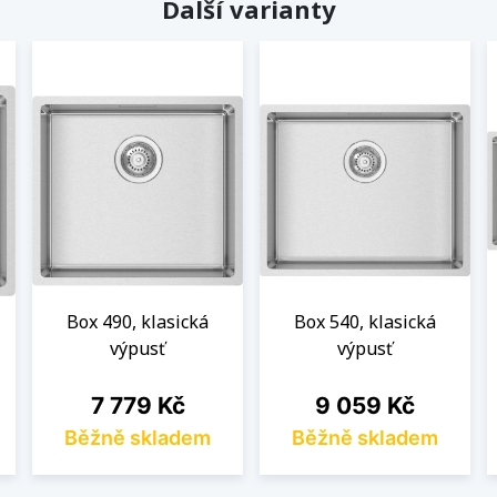
Další varianty
Box 490, klasická
Box 540, klasická
výpusť
výpusť
Cena
Cena
7 779 Kč
9 059 Kč
Běžně skladem
Běžně skladem