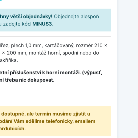
hny větší objednávky!
Objednejte alespoň
ku zadejte kód
MINUS3
.
řez, plech 1,0 mm, kartáčovaný, rozměr 210 x
 x 200 mm, montáž horní, spodní nebo do
skříňka.
tní příslušenství k horní montáži. (výpusť,
ení třeba nic dokupovat.
 dostupné, ale termín musíme zjistit u
odání Vám sdělíme telefonicky, emailem
ardubicích.