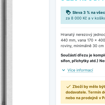
loyalty
Sleva 3 % na všec
za 8 000 Kč a v koší
Hranatý nerezový jednod
440 mm, vana 170 x 400
roviny, minimálně 30 cm 
Součástí dřezu je komple
sifon, příchytky atd.) N
expand_more
Více informací

Zboží by mělo být
dodavatele. Termín d
nebo na prodejně v P