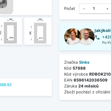
Počet
−
+
Jakýkol
+420
phone
Po-Pá
Značka
Sinks
Kód
57988
Kód výrobce
RDBOK210
EAN
8596142036509
000 Kč
Záruka
24 měsíců
Zboží pochází z oficiální