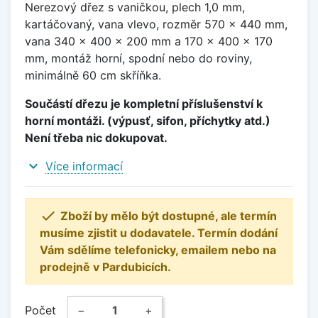
Nerezový dřez s vaničkou, plech 1,0 mm,
kartáčovaný, vana vlevo, rozměr 570 x 440 mm,
vana 340 x 400 x 200 mm a 170 x 400 x 170
mm, montáž horní, spodní nebo do roviny,
minimálně 60 cm skříňka.
Součástí dřezu je kompletní příslušenství k
horní montáži. (výpusť, sifon, příchytky atd.)
Není třeba nic dokupovat.
expand_more
Více informací

Zboží by mělo být dostupné, ale termín
musíme zjistit u dodavatele. Termín dodání
Vám sdělíme telefonicky, emailem nebo na
prodejně v Pardubicích.
Počet
−
+