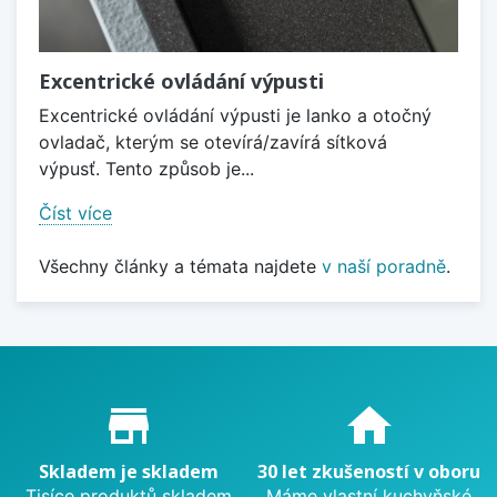
Excentrické ovládání výpusti
Excentrické ovládání výpusti je lanko a otočný
ovladač, kterým se otevírá/zavírá sítková
výpusť. Tento způsob je...
Číst více
Všechny články a témata najdete
v naší poradně
.
Proč nakupovat u nás?
store_mall_directory
home
Skladem je skladem
30 let zkušeností v oboru
Tisíce produktů skladem
Máme vlastní kuchyňské