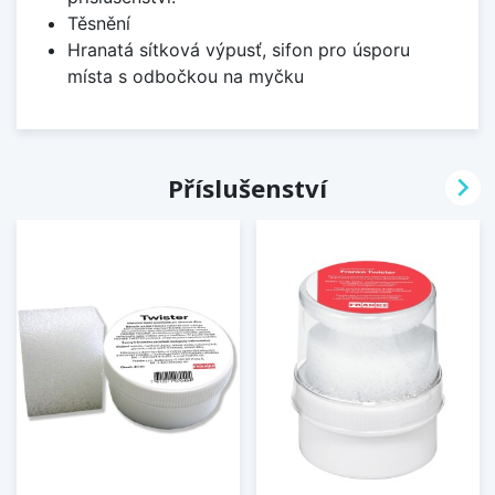
Těsnění
Hranatá sítková výpusť, sifon pro úsporu
místa s odbočkou na myčku

Příslušenství