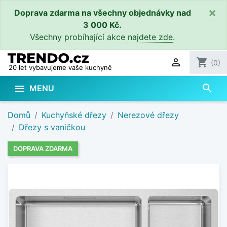
×
Doprava zdarma na všechny objednávky nad
3 000 Kč.
Všechny probíhající akce
najdete zde
.

shopping_cart
(0)
20 let vybavujeme vaše kuchyně
search

MENU
Domů
Kuchyňské dřezy
Nerezové dřezy
Dřezy s vaničkou
DOPRAVA ZDARMA