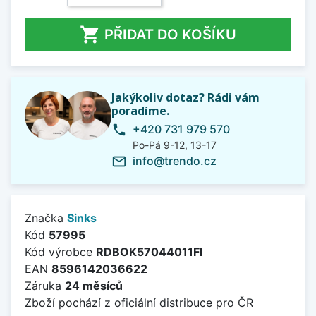

PŘIDAT DO KOŠÍKU
Jakýkoliv dotaz? Rádi vám
poradíme.
+420 731 979 570
phone
Po-Pá 9-12, 13-17
info@trendo.cz
mail_outline
Značka
Sinks
Kód
57995
Kód výrobce
RDBOK57044011FI
EAN
8596142036622
Záruka
24 měsíců
Zboží pochází z oficiální distribuce pro ČR