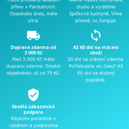
přímo v Pardubicích.
studio a vyrábíme
Objednáte dnes, máte
špičkové kuchyně. Víme
zítra.
přesně, co funguje.
local_shipping
sync
Doprava zdarma od
Až 60 dní na vrácení
3 000 Kč
zboží
Nad 3 000 Kč máte
30 dní na vrácení zdarma.
dopravu zdarma. Ostatní
Potřebujete víc času? Až
objednávky už od 79 Kč.
60 dní za drobný
poplatek.
verified_user
Skvělá zákaznická
podpora
Kdykoliv poradíme s
výběrem a zodpovíme