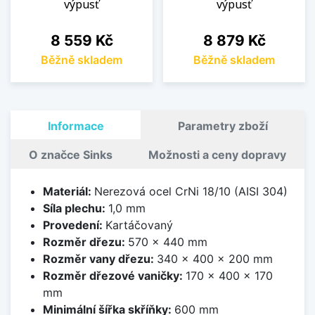
výpusť
výpusť
Cena
Cena
8 559 Kč
8 879 Kč
Běžně skladem
Běžně skladem
Informace
Parametry zboží
O značce Sinks
Možnosti a ceny dopravy
Materiál:
Nerezová ocel CrNi 18/10 (AISI 304)
Síla plechu:
1,0 mm
Provedení:
Kartáčovaný
Rozměr dřezu:
570 x 440 mm
Rozměr vany dřezu:
340 x 400 x 200 mm
Rozměr dřezové vaničky:
170 x 400 x 170
mm
Minimální šířka skříňky:
600 mm