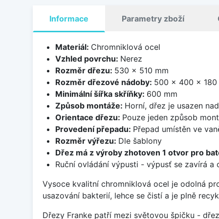
Informace
Parametry zboží
Materiál:
Chromniklová ocel
Vzhled povrchu:
Nerez
Rozměr dřezu:
530 x 510 mm
Rozměr dřezové nádoby:
500 x 400 x 18
Minimální šířka skříňky:
600 mm
Způsob montáže:
Horní, dřez je usazen na
Orientace dřezu:
Pouze jeden způsob mon
Provedení přepadu:
Přepad umístěn ve van
Rozměr výřezu:
Dle šablony
Dřez má z výroby zhotoven 1 otvor pro bate
Ruční ovládání výpusti - výpusť se zavírá a
Vysoce kvalitní chromniklová ocel je odolná pr
usazování bakterií, lehce se čistí a je plně rec
Dřezy Franke patří mezi světovou špičku - dř