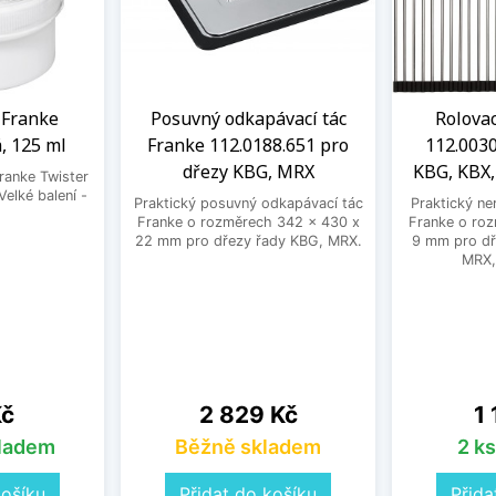
a Franke
Posuvný odkapávací tác
Rolovac
, 125 ml
Franke 112.0188.651 pro
112.0030
dřezy KBG, MRX
KBG, KBX
Franke Twister
Velké balení -
Praktický posuvný odkapávací tác
Praktický ne
.
Franke o rozměrech 342 x 430 x
Franke o ro
22 mm pro dřezy řady KBG, MRX.
9 mm pro dř
MRX,
Cena
Ce
Kč
2 829 Kč
1
kladem
Běžně skladem
2 k
košíku
Přidat do košíku
Přida