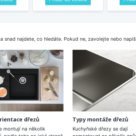
a snad najdete, co hledáte. Pokud ne, zavolejte nebo napišt
rientace dřezů
Typy montáže dřezů
e montují na několik
Kuchyňské dřezy se dají
, podle toho na jaké straně
namontovat na několik způ