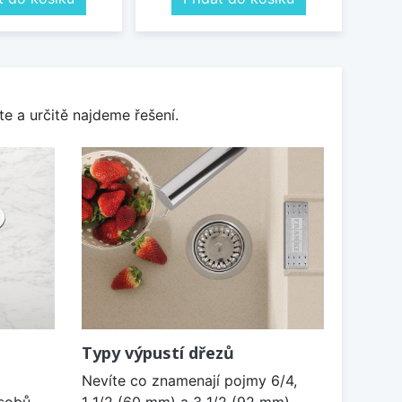
e a určitě najdeme řešení.
Typy výpustí dřezů
Nevíte co znamenají pojmy 6/4,
sobů.
1 1/2 (60 mm) a 3 1/2 (92 mm)