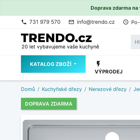
Doprava zdarma na 
731 979 570
info@trendo.cz
Po-
phone
mail_outline
access_time
20 let vybavujeme vaše kuchyně
flash_on
KATALOG ZBOŽÍ
VÝPRODEJ
Domů
Kuchyňské dřezy
Nerezové dřezy
Je
DOPRAVA ZDARMA