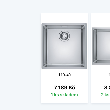
110-40
Cena
Ce
7 189 Kč
8 
1 ks skladem
2 k