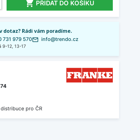

PŘIDAT DO KOŠÍKU
iv dotaz? Rádi vám poradíme.
 731 979 570
info@trendo.cz
mail_outline
 9-12, 13-17
574
 distribuce pro ČR