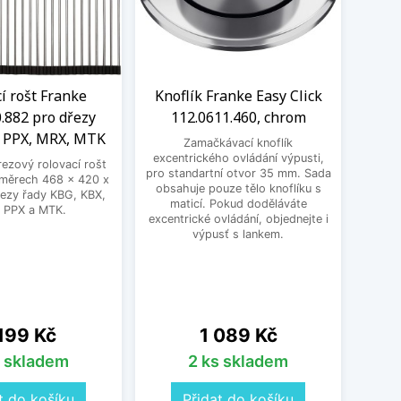
í rošt Franke
Knoflík Franke Easy Click
Oto
.882 pro dřezy
112.0611.460, chrom
F
, PPX, MRX, MTK
Zamačkávací knoflík
excentrického ovládání výpusti,
rezový rolovací rošt
Otoč
pro standartní otvor 35 mm. Sada
změrech 468 x 420 x
ovlád
obsahuje pouze tělo knoflíku s
ezy řady KBG, KBX,
otv
maticí. Pokud doděláváte
 PPX a MTK.
pou
excentrické ovládání, objednejte i
Poku
výpusť s lankem.
ovlá
na
Cena
 199 Kč
1 089 Kč
s skladem
2 ks skladem
t do košíku
Přidat do košíku