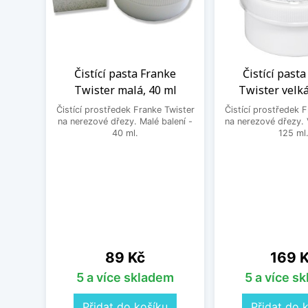
Čistící pasta Franke
Čistící past
Twister malá, 40 ml
Twister velká
Čistící prostředek Franke Twister
Čistící prostředek 
na nerezové dřezy. Malé balení -
na nerezové dřezy. 
40 ml.
125 ml
Cena
Cena
89 Kč
169 
5 a více skladem
5 a více s
Přidat do košíku
Přidat do 