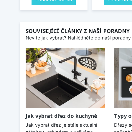
SOUVISEJÍCÍ ČLÁNKY Z NAŠÍ PORADNY
Nevíte jak vybrat? Nahlédněte do naší poradny 
Jak vybrat dřez do kuchyně
Typy o
Jak vybrat dřez je stále aktuální
Dřezy s
otázkou, vzhledem v velikému
způsobů