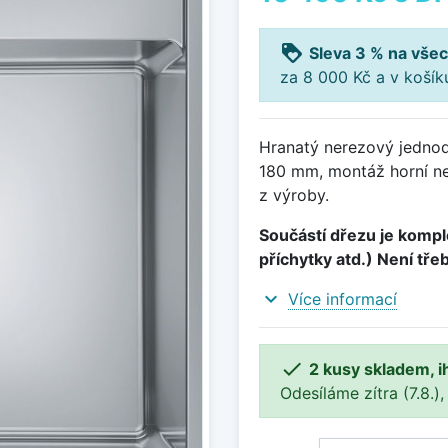
loyalty
Sleva 3 % na všec
za 8 000 Kč a v koší
Hranatý nerezový jedno
180 mm, montáž horní ne
z výroby.
Součástí dřezu je komple
příchytky atd.) Není tře
expand_more
Více informací

2 kusy skladem, i
Odesíláme zítra (7.8.),