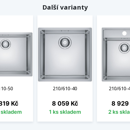
Další varianty
110-50
210/610-40
210/610-
na
Cena
Cena
819 Kč
8 059 Kč
8 929
s skladem
1 ks skladem
2 ks skl