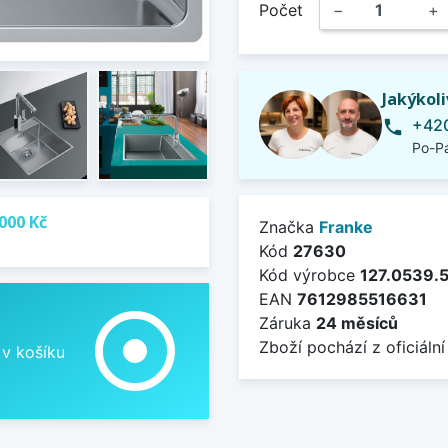
Počet
−
+
Jakýkol
+420
phone
Po-Pá
000 Kč
Značka
Franke
Kód
27630
Kód výrobce
127.0539.
EAN
7612985516631
adjust
Záruka
24 měsíců
Zboží pochází z oficiální
 v košíku