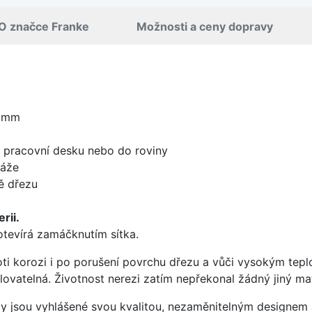
O značce Franke
Možnosti a ceny dopravy
0 mm
d pracovní desku nebo do roviny
táže
ě dřezu
rii.
 otevírá zamáčknutím sítka.
oti korozi i po porušení povrchu dřezu a vůči vysokým tep
yklovatelná. Životnost nerezi zatím nepřekonal žádný jiný mat
ezy jsou vyhlášené svou kvalitou, nezaměnitelným designe