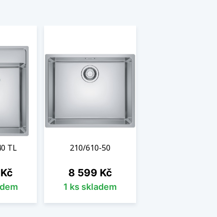
40 TL
210/610-50
Cena
 Kč
8 599 Kč
adem
1 ks skladem