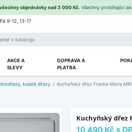
všechny objednávky nad 3 000 Kč.
Všechny probíhající a
Pá 9-12, 13-17
AKCE A
DOPRAVA A
POR
SLEVY
PLATBA
dnodřezy, kulaté dřezy
Kuchyňský dřez Franke Maris MR
Kuchyňský dřez 
10 490 Kč
s D