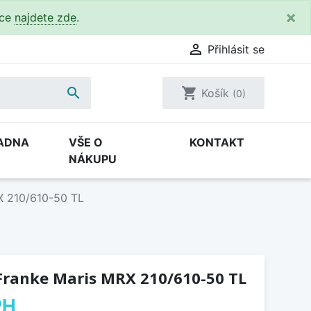
×
kce
najdete zde
.

Přihlásit se

shopping_cart
Košík
(0)
ADNA
VŠE O
KONTAKT
NÁKUPU
X 210/610-50 TL
Franke Maris MRX 210/610-50 TL
PH