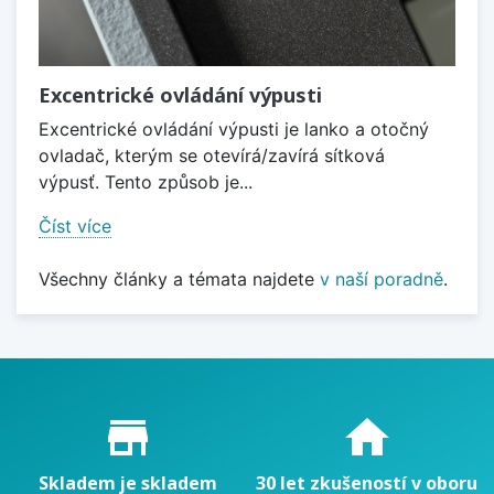
Excentrické ovládání výpusti
Excentrické ovládání výpusti je lanko a otočný
ovladač, kterým se otevírá/zavírá sítková
výpusť. Tento způsob je...
Číst více
Všechny články a témata najdete
v naší poradně
.
Proč nakupovat u nás?
store_mall_directory
home
Skladem je skladem
30 let zkušeností v oboru