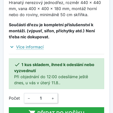
Hranatý nerezový jednodřez, rozměr 440 x 440
mm, vana 400 x 400 x 180 mm, montáž horní
nebo do roviny, minimálně 50 cm skříňka.
Součástí dřezu je kompletní příslušenství k
montáži. (výpusť, sifon, příchytky atd.) Není
třeba nic dokupovat.
expand_more
Více informací

1 kus skladem, ihned k odeslání nebo
vyzvednutí
Při objednání do 12:00 odesíláme ještě
dnes, u vás v úterý 11.8..
Počet
−
+