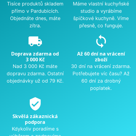
Tisíce produktů skladem
Máme vlastní kuchyňské
přímo v Pardubicích.
studio a vyrábíme
Objednáte dnes, máte
špičkové kuchyně. Víme
zítra.
přesně, co funguje.
local_shipping
sync
Doprava zdarma od
Až 60 dní na vrácení
3 000 Kč
zboží
Nad 3 000 Kč máte
30 dní na vrácení zdarma.
dopravu zdarma. Ostatní
Potřebujete víc času? Až
objednávky už od 79 Kč.
60 dní za drobný
poplatek.
verified_user
Skvělá zákaznická
podpora
Kdykoliv poradíme s