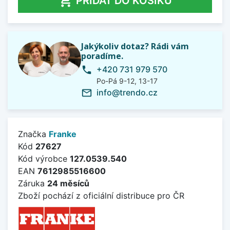

PŘIDAT DO KOŠÍKU
Jakýkoliv dotaz? Rádi vám
poradíme.
+420 731 979 570
phone
Po-Pá 9-12, 13-17
info@trendo.cz
mail_outline
Značka
Franke
Kód
27627
Kód výrobce
127.0539.540
EAN
7612985516600
Záruka
24 měsíců
Zboží pochází z oficiální distribuce pro ČR