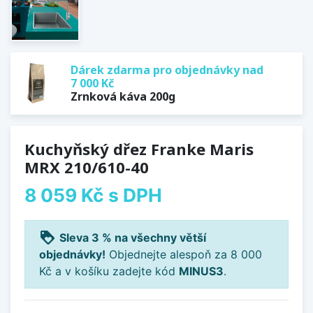
Dárek zdarma pro objednávky nad
7 000 Kč
Zrnková káva 200g
Kuchyňský dřez Franke Maris
MRX 210/610-40
8 059 Kč
s DPH
loyalty
Sleva 3 % na všechny větší
objednávky!
Objednejte alespoň za 8 000
Kč a v košíku zadejte kód
MINUS3
.