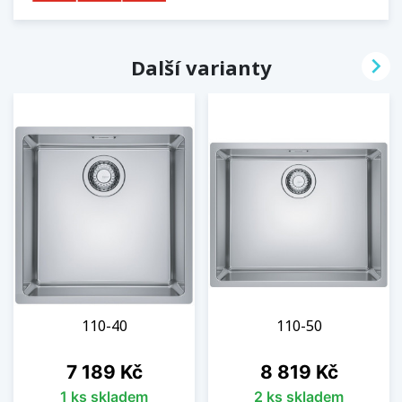

Další varianty
110-40
110-50
Cena
Cena
7 189 Kč
8 819 Kč
1 ks skladem
2 ks skladem