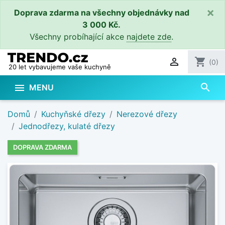
×
Doprava zdarma na všechny objednávky nad
3 000 Kč.
Všechny probíhající akce
najdete zde
.

shopping_cart
(0)
20 let vybavujeme vaše kuchyně
search

MENU
Domů
Kuchyňské dřezy
Nerezové dřezy
Jednodřezy, kulaté dřezy
DOPRAVA ZDARMA