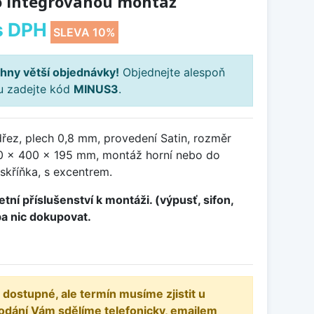
 integrovanou montáž
s DPH
SLEVA 10%
hny větší objednávky!
Objednejte alespoň
ku zadejte kód
MINUS3
.
řez, plech 0,8 mm, provedení Satin, rozměr
 x 400 x 195 mm, montáž horní nebo do
skříňka, s excentrem.
tní příslušenství k montáži. (výpusť, sifon,
ba nic dokupovat.
 dostupné, ale termín musíme zjistit u
odání Vám sdělíme telefonicky, emailem