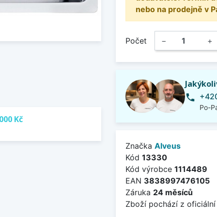
nebo na prodejně v P
Počet
−
+
Jakýkol
+420
phone
Po-Pá
000 Kč
Značka
Alveus
Kód
13330
Kód výrobce
1114489
EAN
3838997476105
Záruka
24 měsíců
Zboží pochází z oficiální