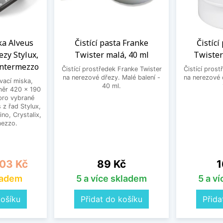
a Alveus
Čistící pasta Franke
Čistící
ezy Stylux,
Twister malá, 40 ml
Twister
Intermezzo
Čistící prostředek Franke Twister
Čistící prost
na nerezové dřezy. Malé balení -
na nerezové d
ací miska,
40 ml.
měr 420 x 190
pro vybrané
 z řad Stylux,
no, Crystalix,
mezzo.
a
Cena
C
03 Kč
89 Kč
1
ladem
5 a více skladem
5 a v
košíku
Přidat do košíku
Přida