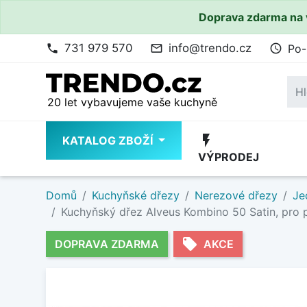
Doprava zdarma na 
731 979 570
info@trendo.cz
Po-
phone
mail_outline
access_time
20 let vybavujeme vaše kuchyně
flash_on
KATALOG ZBOŽÍ
VÝPRODEJ
Domů
Kuchyňské dřezy
Nerezové dřezy
Je
Kuchyňský dřez Alveus Kombino 50 Satin, pro
local_offer
DOPRAVA ZDARMA
AKCE