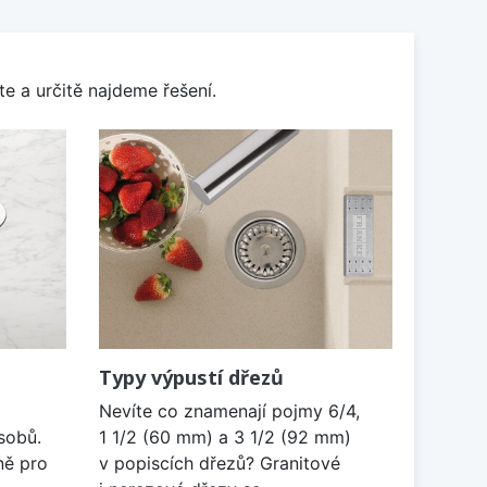
e a určitě najdeme řešení.
Typy výpustí dřezů
Nevíte co znamenají pojmy 6/4,
sobů.
1 1/2 (60 mm) a 3 1/2 (92 mm)
ně pro
v popiscích dřezů? Granitové