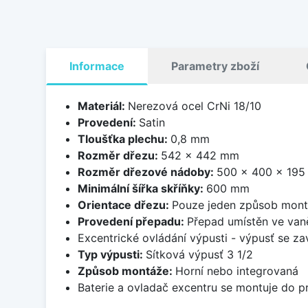
Informace
Parametry zboží
Materiál:
Nerezová ocel CrNi 18/10
Provedení:
Satin
Tloušťka plechu:
0,8 mm
Rozměr dřezu:
542 x 442 mm
Rozměr dřezové nádoby:
500 x 400 x 19
Minimální šířka skříňky:
600 mm
Orientace dřezu:
Pouze jeden způsob mon
Provedení přepadu:
Přepad umístěn ve van
Excentrické ovládání výpusti - výpusť se zav
Typ výpusti:
Sítková výpusť 3 1/2
Způsob montáže:
Horní nebo integrovaná
Baterie a ovladač excentru se montuje do p