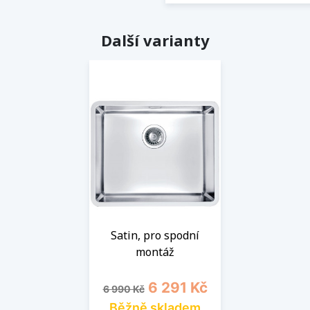
Další varianty
Satin, pro spodní
montáž
Běžná cena
Cena
6 291 Kč
6 990 Kč
Běžně skladem