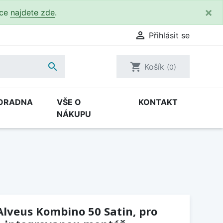
×
kce
najdete zde
.

Přihlásit se

shopping_cart
Košík
(0)
ORADNA
VŠE O
KONTAKT
NÁKUPU
lveus Kombino 50 Satin, pro