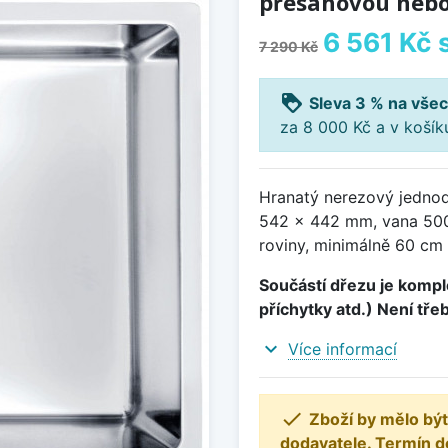
přesahovou nebo
6 561 Kč
7 290 Kč
loyalty
Sleva 3 % na všec
za 8 000 Kč a v koší
Hranatý nerezový jednod
542 x 442 mm, vana 500
roviny, minimálně 60 cm 
Součástí dřezu je komple
příchytky atd.) Není tře
expand_more
Více informací

Zboží by mělo být
dodavatele. Termín d