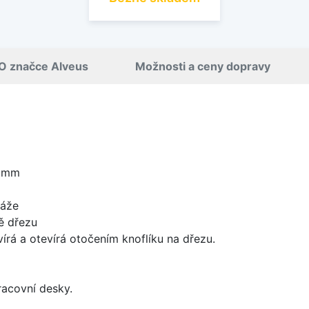
O značce Alveus
Možnosti a ceny dopravy
5 mm
táže
ě dřezu
írá a otevírá otočením knoflíku na dřezu.
racovní desky.