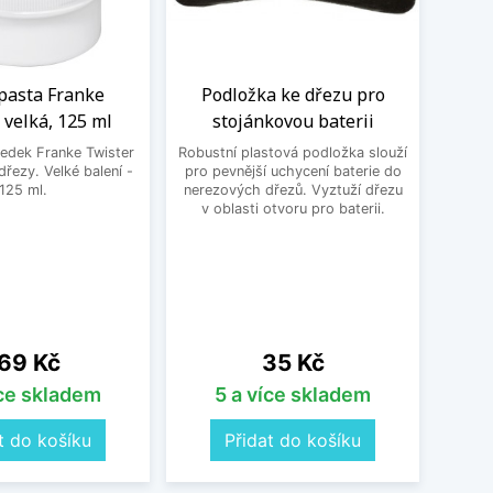
 pasta Franke
Podložka ke dřezu pro
R
 velká, 125 ml
stojánkovou baterii
ředek Franke Twister
Robustní plastová podložka slouží
Rol
řezy. Velké balení -
pro pevnější uchycení baterie do
Al
125 ml.
nerezových dřezů. Vyztuží dřezu
gumov
v oblasti otvoru pro baterii.
ena
Cena
69 Kč
35 Kč
íce skladem
5 a více skladem
t do košíku
Přidat do košíku