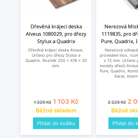
Dřevěná krájecí deska
Nerezová Misk
Alveus 1080029, pro dřezy
1119835, pro dř
Stylux a Quadrix
Pure, Quadrix, 
Dřevěná krájecí deska Alveus.
Nerezová odkapáv
Určeno pro dřezy Stylux a
provedení Inox, roz
Quadrix. Rozměr 250 x 418 x 20
x 72 mm. Určeno 
mm.
modely dřezů Alveus
Pure, Quadrix, Kombi
Karat, Inter
Běžná cena
Cena
Běžná cena
Cen
1 103 Kč
2 0
1 225 Kč
2 225 Kč
Běžně skladem
Běžně sk
Přidat do košíku
Přidat do 