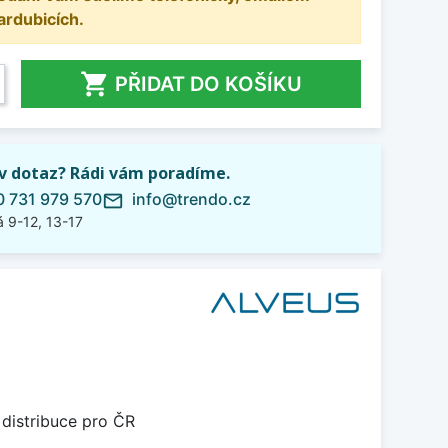
ardubicích.

PŘIDAT DO KOŠÍKU
iv dotaz? Rádi vám poradíme.
 731 979 570
info@trendo.cz
mail_outline
 9-12, 13-17
 distribuce pro ČR