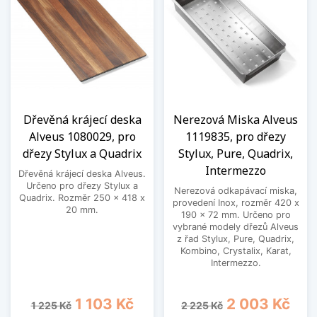
Dřevěná krájecí deska
Nerezová Miska Alveus
Alveus 1080029, pro
1119835, pro dřezy
dřezy Stylux a Quadrix
Stylux, Pure, Quadrix,
Intermezzo
Dřevěná krájecí deska Alveus.
Určeno pro dřezy Stylux a
Nerezová odkapávací miska,
Quadrix. Rozměr 250 x 418 x
provedení Inox, rozměr 420 x
20 mm.
190 x 72 mm. Určeno pro
vybrané modely dřezů Alveus
z řad Stylux, Pure, Quadrix,
Kombino, Crystalix, Karat,
Intermezzo.
Běžná cena
Cena
Běžná cena
Cena
1 103 Kč
2 003 Kč
1 225 Kč
2 225 Kč