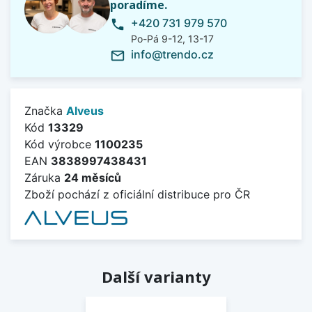
poradíme.
+420 731 979 570
phone
Po-Pá 9-12, 13-17
info@trendo.cz
mail_outline
Značka
Alveus
Kód
13329
Kód výrobce
1100235
EAN
3838997438431
Záruka
24 měsíců
Zboží pochází z oficiální distribuce pro ČR
Další varianty