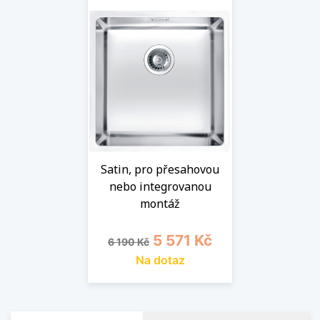
Satin, pro přesahovou
nebo integrovanou
montáž
Běžná cena
Cena
5 571 Kč
6 190 Kč
Na dotaz