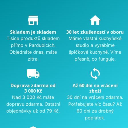
Proč nakupovat u nás?
store_mall_directory
home
Skladem je skladem
30 let zkušeností v oboru
Tisíce produktů skladem
Máme vlastní kuchyňské
přímo v Pardubicích.
studio a vyrábíme
Objednáte dnes, máte
špičkové kuchyně. Víme
zítra.
přesně, co funguje.
local_shipping
sync
Doprava zdarma od
Až 60 dní na vrácení
3 000 Kč
zboží
Nad 3 000 Kč máte
30 dní na vrácení zdarma.
dopravu zdarma. Ostatní
Potřebujete víc času? Až
objednávky už od 79 Kč.
60 dní za drobný
poplatek.