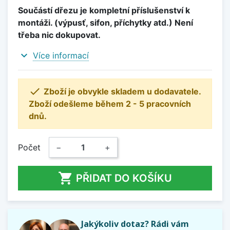
Součástí dřezu je kompletní příslušenství k
montáži. (výpusť, sifon, příchytky atd.) Není
třeba nic dokupovat.
expand_more
Více informací

Zboží je obvykle skladem u dodavatele.
Zboží odešleme během 2 - 5 pracovních
dnů.
Počet
−
+

PŘIDAT DO KOŠÍKU
Jakýkoliv dotaz? Rádi vám