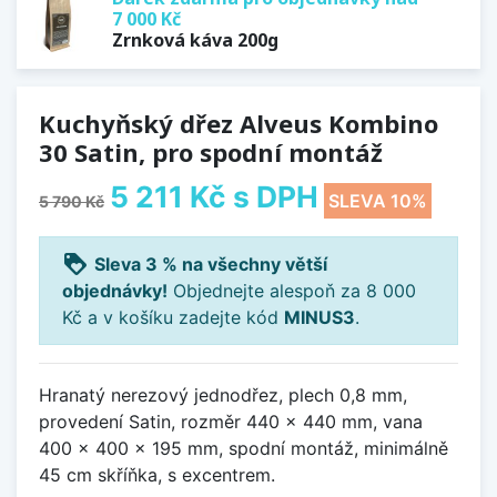
7 000 Kč
Zrnková káva 200g
Kuchyňský dřez Alveus Kombino
30 Satin, pro spodní montáž
5 211 Kč
s DPH
SLEVA 10%
5 790 Kč
loyalty
Sleva 3 % na všechny větší
objednávky!
Objednejte alespoň za 8 000
Kč a v košíku zadejte kód
MINUS3
.
Hranatý nerezový jednodřez, plech 0,8 mm,
provedení Satin, rozměr 440 x 440 mm, vana
400 x 400 x 195 mm, spodní montáž, minimálně
45 cm skříňka, s excentrem.