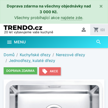
×
Doprava zdarma na všechny objednávky nad
3 000 Kč.
Všechny probíhající akce
najdete zde
.

shopping_cart
(0)
20 let vybavujeme vaše kuchyně
search

MENU
Domů
Kuchyňské dřezy
Nerezové dřezy
Jednodřezy, kulaté dřezy
local_offer
DOPRAVA ZDARMA
AKCE