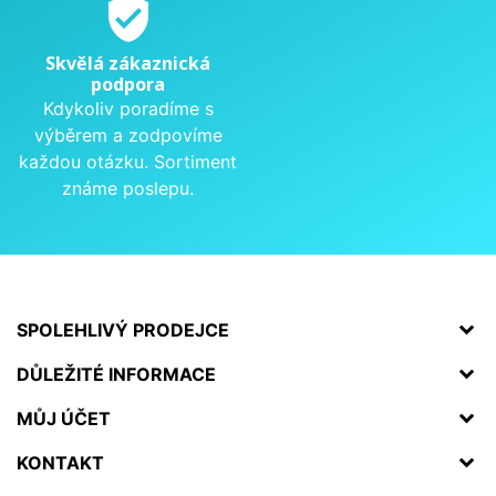
verified_user
Skvělá zákaznická
podpora
Kdykoliv poradíme s
výběrem a zodpovíme
každou otázku. Sortiment
známe poslepu.
SPOLEHLIVÝ PRODEJCE
DŮLEŽITÉ INFORMACE
MŮJ ÚČET
KONTAKT