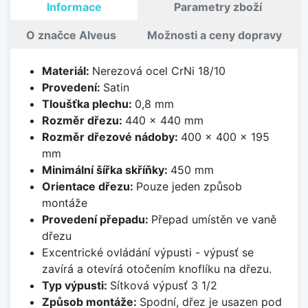
Informace
Parametry zboží
O značce Alveus
Možnosti a ceny dopravy
Materiál:
Nerezová ocel CrNi 18/10
Provedení:
Satin
Tloušťka plechu:
0,8 mm
Rozměr dřezu:
440 x 440 mm
Rozměr dřezové nádoby:
400 x 400 x 195
mm
Minimální šířka skříňky:
450 mm
Orientace dřezu:
Pouze jeden způsob
montáže
Provedení přepadu:
Přepad umístěn ve vaně
dřezu
Excentrické ovládání výpusti - výpusť se
zavírá a otevírá otočením knoflíku na dřezu.
Typ výpusti:
Sítková výpusť 3 1/2
Způsob montáže:
Spodní, dřez je usazen pod