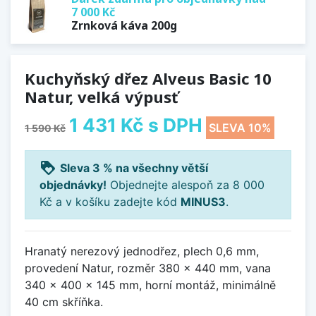
7 000 Kč
Zrnková káva 200g
Kuchyňský dřez Alveus Basic 10
Natur, velká výpusť
1 431 Kč
s DPH
SLEVA 10%
1 590 Kč
loyalty
Sleva 3 % na všechny větší
objednávky!
Objednejte alespoň za 8 000
Kč a v košíku zadejte kód
MINUS3
.
Hranatý nerezový jednodřez, plech 0,6 mm,
provedení Natur, rozměr 380 x 440 mm, vana
340 x 400 x 145 mm, horní montáž, minimálně
40 cm skříňka.