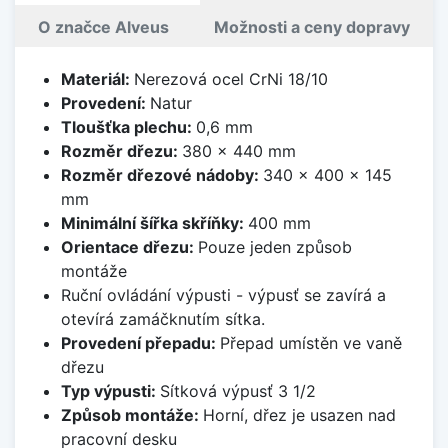
O značce Alveus
Možnosti a ceny dopravy
Materiál:
Nerezová ocel CrNi 18/10
Provedení:
Natur
Tloušťka plechu:
0,6 mm
Rozměr dřezu:
380 x 440 mm
Rozměr dřezové nádoby:
340 x 400 x 145
mm
Minimální šířka skříňky:
400 mm
Orientace dřezu:
Pouze jeden způsob
montáže
Ruční ovládání výpusti - výpusť se zavírá a
otevírá zamáčknutím sítka.
Provedení přepadu:
Přepad umístěn ve vaně
dřezu
Typ výpusti:
Sítková výpusť 3 1/2
Způsob montáže:
Horní, dřez je usazen nad
pracovní desku