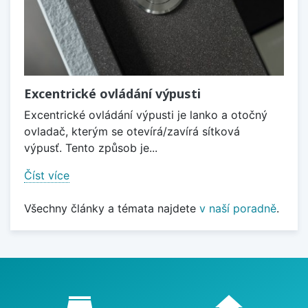
Excentrické ovládání výpusti
Excentrické ovládání výpusti je lanko a otočný
ovladač, kterým se otevírá/zavírá sítková
výpusť. Tento způsob je...
Číst více
Všechny články a témata najdete
v naší poradně
.
Proč nakupovat u nás?
store_mall_directory
home