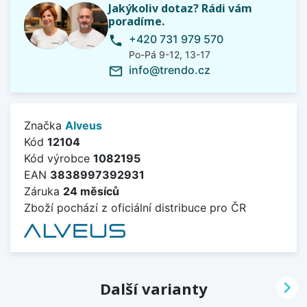
Jakýkoliv dotaz? Rádi vám
poradíme.
+420 731 979 570
phone
Po-Pá 9-12, 13-17
info@trendo.cz
mail_outline
Značka
Alveus
Kód
12104
Kód výrobce
1082195
EAN
3838997392931
Záruka
24 měsíců
Zboží pochází z oficiální distribuce pro ČR

Další varianty