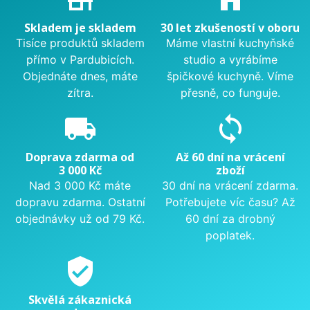
Skladem je skladem
30 let zkušeností v oboru
Tisíce produktů skladem
Máme vlastní kuchyňské
přímo v Pardubicích.
studio a vyrábíme
Objednáte dnes, máte
špičkové kuchyně. Víme
zítra.
přesně, co funguje.
local_shipping
sync
Doprava zdarma od
Až 60 dní na vrácení
3 000 Kč
zboží
Nad 3 000 Kč máte
30 dní na vrácení zdarma.
dopravu zdarma. Ostatní
Potřebujete víc času? Až
objednávky už od 79 Kč.
60 dní za drobný
poplatek.
verified_user
Skvělá zákaznická