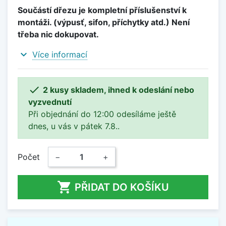
Součástí dřezu je kompletní příslušenství k
montáži. (výpusť, sifon, příchytky atd.) Není
třeba nic dokupovat.
expand_more
Více informací

2 kusy skladem, ihned k odeslání nebo
vyzvednutí
Při objednání do 12:00 odesíláme ještě
dnes, u vás v pátek 7.8..
Počet
−
+

PŘIDAT DO KOŠÍKU