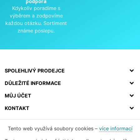
podpora
Kdykoliv poradíme s
výběrem a zodpovíme
každou otázku. Sortiment
známe poslepu.
SPOLEHLIVÝ PRODEJCE
DŮLEŽITÉ INFORMACE
MŮJ ÚČET
KONTAKT
Tento web využívá soubory cookies –
více informací