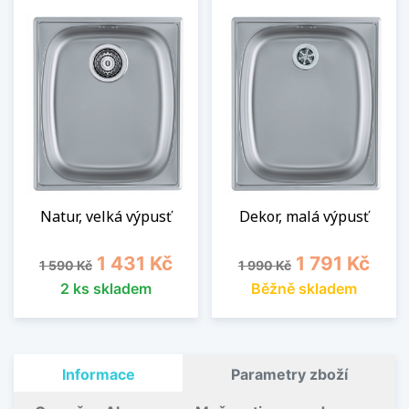
Natur, velká výpusť
Dekor, malá výpusť
Běžná cena
Cena
Běžná cena
Cena
1 431 Kč
1 791 Kč
1 590 Kč
1 990 Kč
2 ks skladem
Běžně skladem
Informace
Parametry zboží