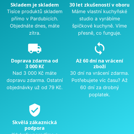
Skladem je skladem
30 let zkušeností v oboru
Tisíce produktů skladem
Máme vlastní kuchyňské
přímo v Pardubicích.
studio a vyrábíme
Objednáte dnes, máte
špičkové kuchyně. Víme
zítra.
přesně, co funguje.
local_shipping
sync
Doprava zdarma od
Až 60 dní na vrácení
3 000 Kč
zboží
Nad 3 000 Kč máte
30 dní na vrácení zdarma.
dopravu zdarma. Ostatní
Potřebujete víc času? Až
objednávky už od 79 Kč.
60 dní za drobný
poplatek.
verified_user
Skvělá zákaznická
podpora