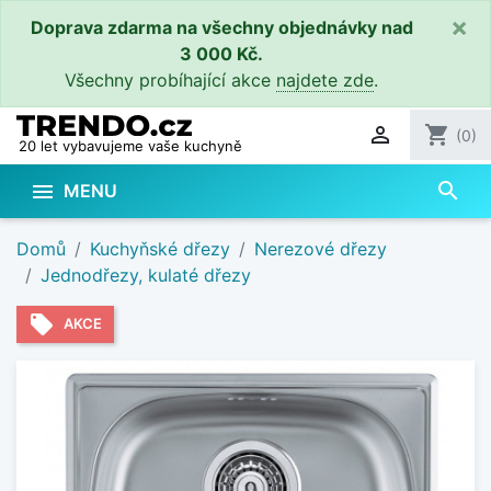
×
Doprava zdarma na všechny objednávky nad
3 000 Kč.
Všechny probíhající akce
najdete zde
.

shopping_cart
(0)
20 let vybavujeme vaše kuchyně
search

MENU
Domů
Kuchyňské dřezy
Nerezové dřezy
Jednodřezy, kulaté dřezy
local_offer
AKCE