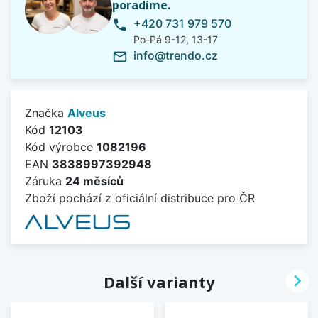
poradíme.
+420 731 979 570
phone
Po-Pá 9-12, 13-17
info@trendo.cz
mail_outline
Značka
Alveus
Kód
12103
Kód výrobce
1082196
EAN
3838997392948
Záruka
24 měsíců
Zboží pochází z oficiální distribuce pro ČR

Další varianty