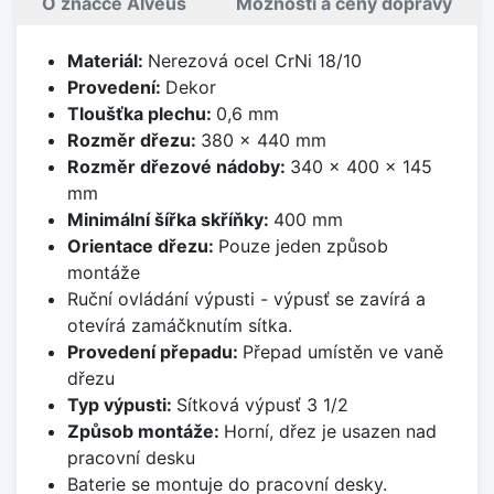
O značce Alveus
Možnosti a ceny dopravy
Materiál:
Nerezová ocel CrNi 18/10
Provedení:
Dekor
Tloušťka plechu:
0,6 mm
Rozměr dřezu:
380 x 440 mm
Rozměr dřezové nádoby:
340 x 400 x 145
mm
Minimální šířka skříňky:
400 mm
Orientace dřezu:
Pouze jeden způsob
montáže
Ruční ovládání výpusti - výpusť se zavírá a
otevírá zamáčknutím sítka.
Provedení přepadu:
Přepad umístěn ve vaně
dřezu
Typ výpusti:
Sítková výpusť 3 1/2
Způsob montáže:
Horní, dřez je usazen nad
pracovní desku
Baterie se montuje do pracovní desky.