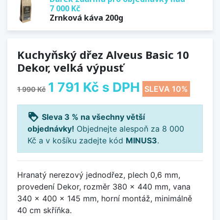
7 000 Kč
Zrnková káva 200g
Kuchyňský dřez Alveus Basic 10
Dekor, velká výpusť
1 791 Kč
s DPH
SLEVA 10%
1 990 Kč
loyalty
Sleva 3 % na všechny větší
objednávky!
Objednejte alespoň za 8 000
Kč a v košíku zadejte kód
MINUS3
.
Hranatý nerezový jednodřez, plech 0,6 mm,
provedení Dekor, rozměr 380 x 440 mm, vana
340 x 400 x 145 mm, horní montáž, minimálně
40 cm skříňka.