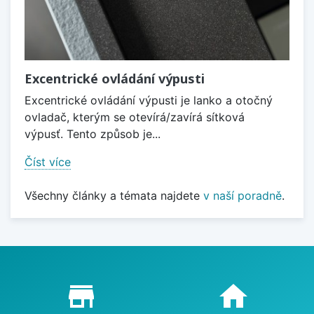
Excentrické ovládání výpusti
Excentrické ovládání výpusti je lanko a otočný
ovladač, kterým se otevírá/zavírá sítková
výpusť. Tento způsob je...
Číst více
Všechny články a témata najdete
v naší poradně
.
Proč nakupovat u nás?
store_mall_directory
home