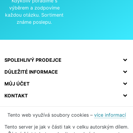
Kdykoliv poradíme s
výběrem a zodpovíme
každou otázku. Sortiment
známe poslepu.
SPOLEHLIVÝ PRODEJCE
DŮLEŽITÉ INFORMACE
MŮJ ÚČET
KONTAKT
Tento web využívá soubory cookies –
více informací
Tento server je jak v části tak v celku autorským dílem.