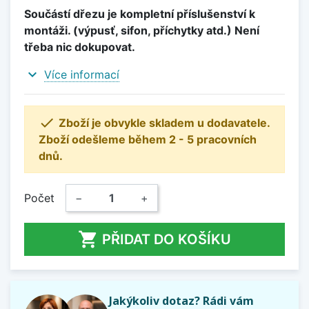
Součástí dřezu je kompletní příslušenství k
montáži. (výpusť, sifon, příchytky atd.) Není
třeba nic dokupovat.
expand_more
Více informací

Zboží je obvykle skladem u dodavatele.
Zboží odešleme během 2 - 5 pracovních
dnů.
Počet
−
+

PŘIDAT DO KOŠÍKU
Jakýkoliv dotaz? Rádi vám