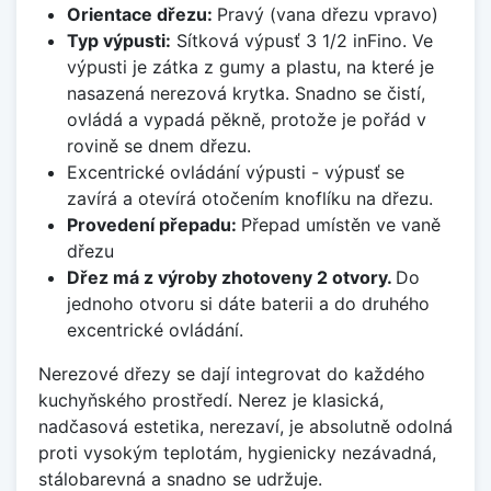
Orientace dřezu:
Pravý (vana dřezu vpravo)
Typ výpusti:
Sítková výpusť 3 1/2 inFino. Ve
výpusti je zátka z gumy a plastu, na které je
nasazená nerezová krytka. Snadno se čistí,
ovládá a vypadá pěkně, protože je pořád v
rovině se dnem dřezu.
Excentrické ovládání výpusti - výpusť se
zavírá a otevírá otočením knoflíku na dřezu.
Provedení přepadu:
Přepad umístěn ve vaně
dřezu
Dřez má z výroby zhotoveny 2 otvory.
Do
jednoho otvoru si dáte baterii a do druhého
excentrické ovládání.
Nerezové dřezy se dají integrovat do každého
kuchyňského prostředí. Nerez je klasická,
nadčasová estetika, nerezaví, je absolutně odolná
proti vysokým teplotám, hygienicky nezávadná,
stálobarevná a snadno se udržuje.