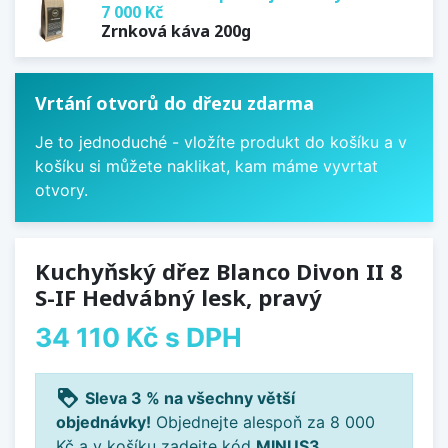
7 000 Kč
Zrnková káva 200g
Vrtání otvorů do dřezu zdarma
Je to jednoduché - vložíte produkt do košíku a v
košíku si můžete naklikat, kam máme vyvrtat
otvory.
Kuchyňský dřez Blanco Divon II 8
S-IF Hedvábný lesk, pravý
34 110 Kč
s DPH
loyalty
Sleva 3 % na všechny větší
objednávky!
Objednejte alespoň za 8 000
Kč a v košíku zadejte kód
MINUS3
.