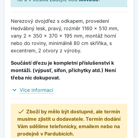
Nerezový dvojdřez s odkapem, provedení
Hedvábný lesk, pravý, rozměr 1160 x 510 mm,
vany 2 x 350 x 370 x 195 mm, montáž horní
nebo do roviny, minimálně 80 cm skříňka, s
excentrem, 2 otvory z výroby.
Součástí dřezu je kompletní příslušenství k
montáži. (výpusť, sifon, příchytky atd.) Není
třeba nic dokupovat.
expand_more
Více informací

Zboží by mělo být dostupné, ale termín
musíme zjistit u dodavatele. Termín dodání
Vám sdělíme telefonicky, emailem nebo na
prodejně v Pardubicích.