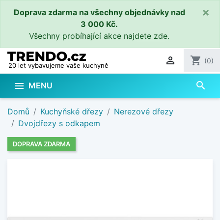
×
Doprava zdarma na všechny objednávky nad
3 000 Kč.
Všechny probíhající akce
najdete zde
.

shopping_cart
(0)
20 let vybavujeme vaše kuchyně
search

MENU
Domů
Kuchyňské dřezy
Nerezové dřezy
Dvojdřezy s odkapem
DOPRAVA ZDARMA