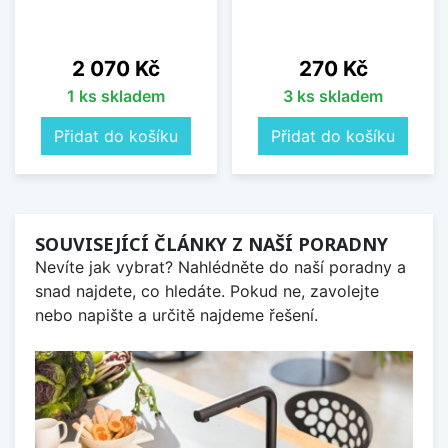
Cena
Cena
2 070 Kč
270 Kč
1 ks skladem
3 ks skladem
Přidat do košíku
Přidat do košíku
SOUVISEJÍCÍ ČLÁNKY Z NAŠÍ PORADNY
Nevíte jak vybrat? Nahlédněte do naší poradny a
snad najdete, co hledáte. Pokud ne, zavolejte
nebo napište a určitě najdeme řešení.