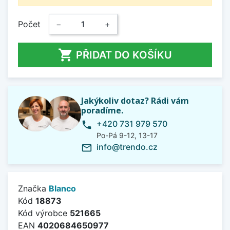
Počet
−
+

PŘIDAT DO KOŠÍKU
Jakýkoliv dotaz? Rádi vám
poradíme.
+420 731 979 570
phone
Po-Pá 9-12, 13-17
info@trendo.cz
mail_outline
Značka
Blanco
Kód
18873
Kód výrobce
521665
EAN
4020684650977