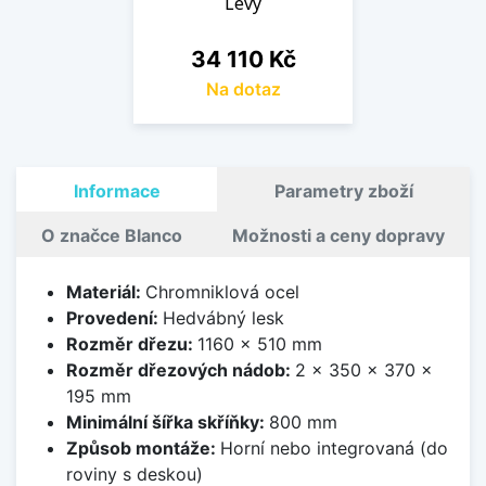
Levý
Cena
34 110 Kč
Na dotaz
Informace
Parametry zboží
O značce Blanco
Možnosti a ceny dopravy
Materiál:
Chromniklová ocel
Provedení:
Hedvábný lesk
Rozměr dřezu:
1160 x 510 mm
Rozměr dřezových nádob:
2 x 350 x 370 x
195 mm
Minimální šířka skříňky:
800 mm
Způsob montáže:
Horní nebo integrovaná (do
roviny s deskou)