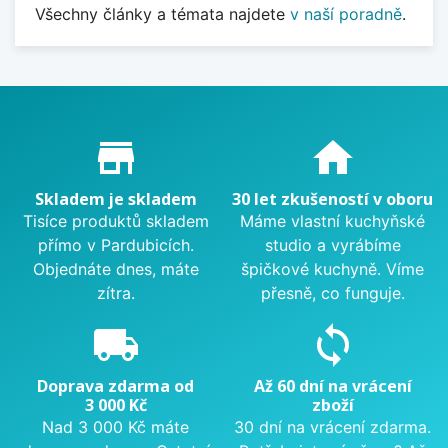
Všechny články a témata najdete
v naší poradně
.
Proč nakupovat u nás?
store_mall_directory
home
Skladem je skladem
30 let zkušeností v oboru
Tisíce produktů skladem
Máme vlastní kuchyňské
přímo v Pardubicích.
studio a vyrábíme
Objednáte dnes, máte
špičkové kuchyně. Víme
zítra.
přesně, co funguje.
local_shipping
sync
Doprava zdarma od
Až 60 dní na vrácení
3 000 Kč
zboží
Nad 3 000 Kč máte
30 dní na vrácení zdarma.