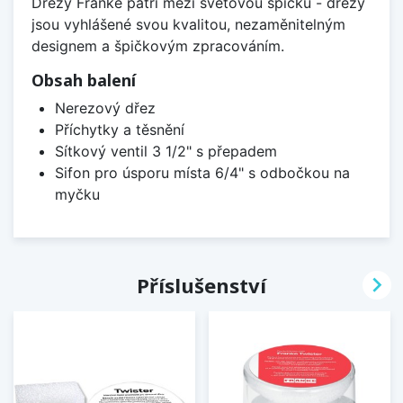
Dřezy Franke patří mezi světovou špičku - dřezy
jsou vyhlášené svou kvalitou, nezaměnitelným
designem a špičkovým zpracováním.
Obsah balení
Nerezový dřez
Příchytky a těsnění
Sítkový ventil 3 1/2" s přepadem
Sifon pro úsporu místa 6/4" s odbočkou na
myčku

Příslušenství