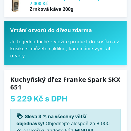
7 000 Kč
Zrnková káva 200g
Vrtání otvorů do dřezu zdarma
Je to jednoduché - vložíte produkt do košíku a v
košíku si můžete naklikat, kam máme vyvrtat
otvory.
Kuchyňský dřez Franke Spark SKX
651
5 229 Kč
s DPH
loyalty
Sleva 3 % na všechny větší
objednávky!
Objednejte alespoň za 8 000
Kč a v košíku zadejte kód
MINUS3
.