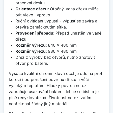
pracovní desku
Orientace dřezu:
Otočný, vana dřezu může
být vlevo i vpravo
Ruční ovládání výpusti - výpusť se zavírá a
otevírá zamáčknutím sítka.
Provedení přepadu:
Přepad umístěn ve vaně
dřezu
Rozměr výřezu:
840 x 480 mm
Rozměr výřezu:
980 x 480 mm
Dřez z výroby bez otvorů, nutno zhotovit
otvor pro baterii.
Vysoce kvalitní chromniklová ocel je odolná proti
korozi i po porušení povrchu dřezu a vůči
vysokým teplotám. Hladký povrch nerezi
zabraňuje usazování bakterií, lehce se čistí a je
plně recyklovatelná. Životnost nerezi zatím
nepřekonal žádný jiný materiál.