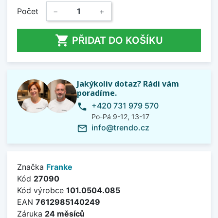
Počet
−
+

PŘIDAT DO KOŠÍKU
Jakýkoliv dotaz? Rádi vám
poradíme.
+420 731 979 570
phone
Po-Pá 9-12, 13-17
info@trendo.cz
mail_outline
Značka
Franke
Kód
27090
Kód výrobce
101.0504.085
EAN
7612985140249
Záruka
24 měsíců