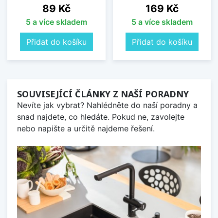
Cena
Cena
89 Kč
169 Kč
5 a více skladem
5 a více skladem
Přidat do košíku
Přidat do košíku
SOUVISEJÍCÍ ČLÁNKY Z NAŠÍ PORADNY
Nevíte jak vybrat? Nahlédněte do naší poradny a
snad najdete, co hledáte. Pokud ne, zavolejte
nebo napište a určitě najdeme řešení.