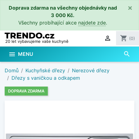
×
Doprava zdarma na všechny objednávky nad
3 000 Kč.
Všechny probíhající akce
najdete zde
.

shopping_cart
(0)
20 let vybavujeme vaše kuchyně
search

MENU
Domů
Kuchyňské dřezy
Nerezové dřezy
Dřezy s vaničkou a odkapem
DOPRAVA ZDARMA