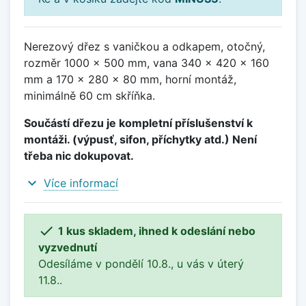
Nerezový dřez s vaničkou a odkapem, otočný,
rozměr 1000 x 500 mm, vana 340 x 420 x 160
mm a 170 x 280 x 80 mm, horní montáž,
minimálně 60 cm skříňka.
Součástí dřezu je kompletní příslušenství k
montáži. (výpusť, sifon, příchytky atd.) Není
třeba nic dokupovat.
expand_more
Více informací

1 kus skladem, ihned k odeslání nebo
vyzvednutí
Odesíláme v pondělí 10.8., u vás v úterý
11.8..