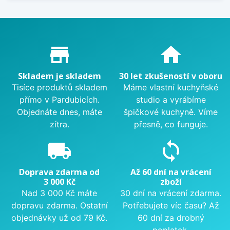
Proč nakupovat u nás?
store_mall_directory
home
Skladem je skladem
30 let zkušeností v oboru
Tisíce produktů skladem
Máme vlastní kuchyňské
přímo v Pardubicích.
studio a vyrábíme
Objednáte dnes, máte
špičkové kuchyně. Víme
zítra.
přesně, co funguje.
local_shipping
sync
Doprava zdarma od
Až 60 dní na vrácení
3 000 Kč
zboží
Nad 3 000 Kč máte
30 dní na vrácení zdarma.
dopravu zdarma. Ostatní
Potřebujete víc času? Až
objednávky už od 79 Kč.
60 dní za drobný