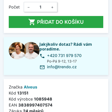
Počet
−
+

PŘIDAT DO KOŠÍKU
Jakýkoliv dotaz? Rádi vám
poradíme.
+420 731 979 570
phone
Po-Pá 9-12, 13-17
info@trendo.cz
mail_outline
Značka
Alveus
Kód
13151
Kód výrobce
1085948
EAN
3838997407574
Záruka
24 měsíců