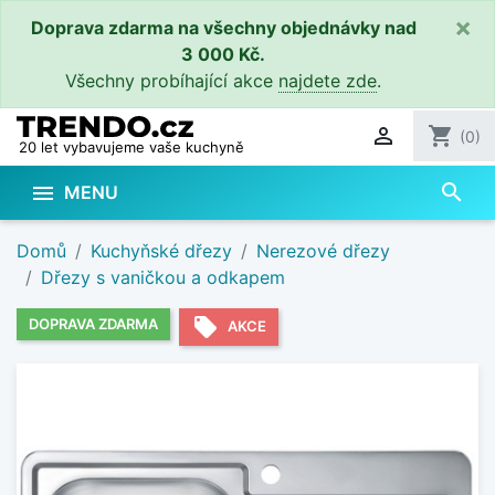
×
Doprava zdarma na všechny objednávky nad
3 000 Kč.
Všechny probíhající akce
najdete zde
.

shopping_cart
(0)
20 let vybavujeme vaše kuchyně
search

MENU
Domů
Kuchyňské dřezy
Nerezové dřezy
Dřezy s vaničkou a odkapem
local_offer
DOPRAVA ZDARMA
AKCE