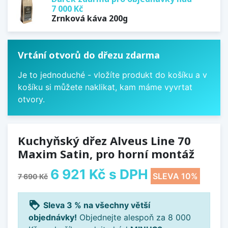
7 000 Kč
Zrnková káva 200g
Vrtání otvorů do dřezu zdarma
Je to jednoduché - vložíte produkt do košíku a v
košíku si můžete naklikat, kam máme vyvrtat
otvory.
Kuchyňský dřez Alveus Line 70
Maxim Satin, pro horní montáž
6 921 Kč
s DPH
SLEVA 10%
7 690 Kč
loyalty
Sleva 3 % na všechny větší
objednávky!
Objednejte alespoň za 8 000