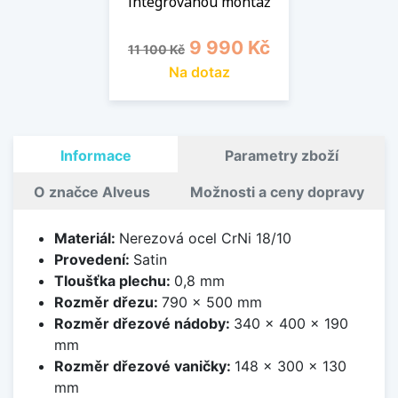
integrovanou montáž
Běžná cena
Cena
9 990 Kč
11 100 Kč
Na dotaz
Informace
Parametry zboží
O značce Alveus
Možnosti a ceny dopravy
Materiál:
Nerezová ocel CrNi 18/10
Provedení:
Satin
Tloušťka plechu:
0,8 mm
Rozměr dřezu:
790 x 500 mm
Rozměr dřezové nádoby:
340 x 400 x 190
mm
Rozměr dřezové vaničky:
148 x 300 x 130
mm