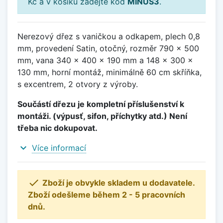
Kč a v košíku zadejte kód
MINUS3
.
Nerezový dřez s vaničkou a odkapem, plech 0,8
mm, provedení Satin, otočný, rozměr 790 x 500
mm, vana 340 x 400 x 190 mm a 148 x 300 x
130 mm, horní montáž, minimálně 60 cm skříňka,
s excentrem, 2 otvory z výroby.
Součástí dřezu je kompletní příslušenství k
montáži. (výpusť, sifon, příchytky atd.) Není
třeba nic dokupovat.
expand_more
Více informací

Zboží je obvykle skladem u dodavatele.
Zboží odešleme během 2 - 5 pracovních
dnů.