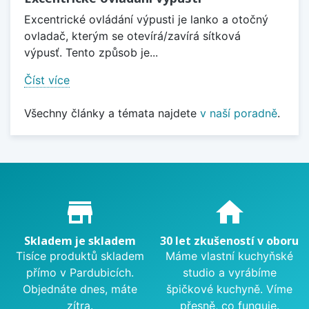
Excentrické ovládání výpusti je lanko a otočný
ovladač, kterým se otevírá/zavírá sítková
výpusť. Tento způsob je...
Číst více
Všechny články a témata najdete
v naší poradně
.
Proč nakupovat u nás?
store_mall_directory
home
Skladem je skladem
30 let zkušeností v oboru
Tisíce produktů skladem
Máme vlastní kuchyňské
přímo v Pardubicích.
studio a vyrábíme
Objednáte dnes, máte
špičkové kuchyně. Víme
zítra.
přesně, co funguje.