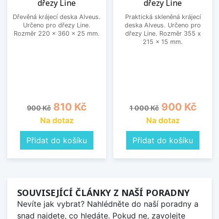
dřezy Line
dřezy Line
Dřevěná krájecí deska Alveus.
Praktická skleněná krájecí
Určeno pro dřezy Line.
deska Alveus. Určeno pro
Rozměr 220 x 360 x 25 mm.
dřezy Line. Rozměr 355 x
215 x 15 mm.
Běžná cena
Cena
Běžná cena
Cena
810 Kč
900 Kč
900 Kč
1 000 Kč
Na dotaz
Na dotaz
Přidat do košíku
Přidat do košíku
SOUVISEJÍCÍ ČLÁNKY Z NAŠÍ PORADNY
Nevíte jak vybrat? Nahlédněte do naší poradny a
snad najdete, co hledáte. Pokud ne, zavolejte