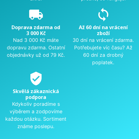
local_shipping
sync
Doprava zdarma od
Až 60 dní na vrácení
3 000 Kč
zboží
Nad 3 000 Kč máte
30 dní na vrácení zdarma.
dopravu zdarma. Ostatní
Potřebujete víc času? Až
objednávky už od 79 Kč.
60 dní za drobný
poplatek.
verified_user
Skvělá zákaznická
podpora
Kdykoliv poradíme s
výběrem a zodpovíme
každou otázku. Sortiment
známe poslepu.