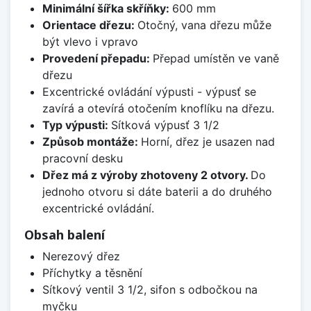
Minimální šířka skříňky:
600 mm
Orientace dřezu:
Otočný, vana dřezu může
být vlevo i vpravo
Provedení přepadu:
Přepad umístěn ve vaně
dřezu
Excentrické ovládání výpusti - výpusť se
zavírá a otevírá otočením knoflíku na dřezu.
Typ výpusti:
Sítková výpusť 3 1/2
Způsob montáže:
Horní, dřez je usazen nad
pracovní desku
Dřez má z výroby zhotoveny 2 otvory.
Do
jednoho otvoru si dáte baterii a do druhého
excentrické ovládání.
Obsah balení
Nerezový dřez
Příchytky a těsnění
Sítkový ventil 3 1/2, sifon s odbočkou na
myčku