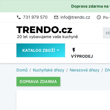
Doprava zdarma na 
731 979 570
info@trendo.cz
Po-
phone
mail_outline
access_time
20 let vybavujeme vaše kuchyně
flash_on
KATALOG ZBOŽÍ
VÝPRODEJ
Domů
Kuchyňské dřezy
Nerezové dřezy
Dř
DOPRAVA ZDARMA