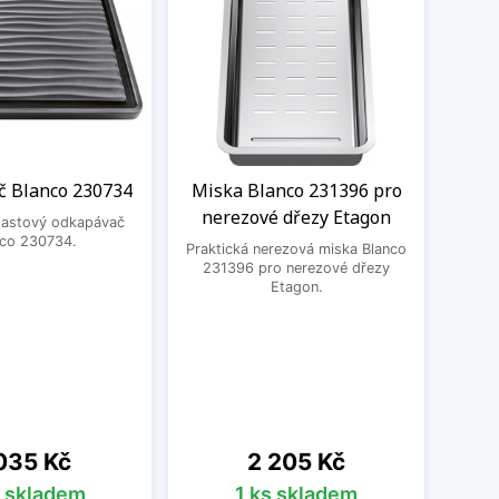
 Blanco 230734
Miska Blanco 231396 pro
Desk
nerezové dřezy Etagon
plastový odkapávač
nco 230734.
Praktická nerezová miska Blanco
Prak
231396 pro nerezové dřezy
krá
Etagon.
na
Cena
035 Kč
2 205 Kč
s skladem
1 ks skladem