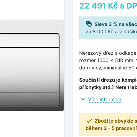
22 491 Kč
s D
loyalty
Sleva 3 % na všec
za 8 000 Kč a v koší
Nerezový dřez s odkapem
rozměr 1000 x 510 mm, 
do roviny, minimálně 50 
Součástí dřezu je komple
příchytky atd.) Není tře
expand_more
Více informací

Zboží je obvykle
během 2 - 5 pracovní