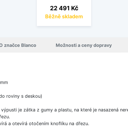
Cena
22 491 Kč
Běžně skladem
O značce Blanco
Možnosti a ceny dopravy
6 mm
do roviny s deskou)
 výpusti je zátka z gumy a plastu, na které je nasazená ne
řezu.
írá a otevírá otočením knoflíku na dřezu.