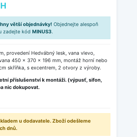
PH
hny větší objednávky!
Objednejte alespoň
ku zadejte kód
MINUS3
.
, provedení Hedvábný lesk, vana vlevo,
vana 450 x 370 x 196 mm, montáž horní nebo
cm skříňka, s excentrem, 2 otvory z výroby.
tní příslušenství k montáži. (výpusť, sifon,
ba nic dokupovat.
 skladem u dodavatele. Zboží odešleme
ch dnů.