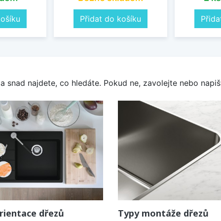
košíku
Přidat do košíku
Přida
a snad najdete, co hledáte. Pokud ne, zavolejte nebo napišt
rientace dřezů
Typy montáže dřezů