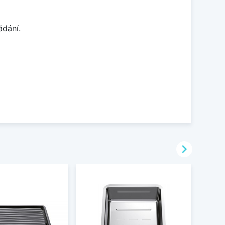
ádání.
