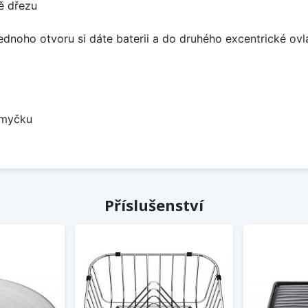
ě dřezu
ednoho otvoru si dáte baterii a do druhého excentrické ovl
 myčku
Příslušenství