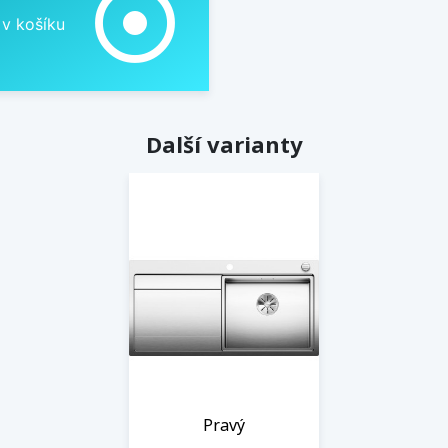
adjust
 v košíku
Další varianty
Pravý