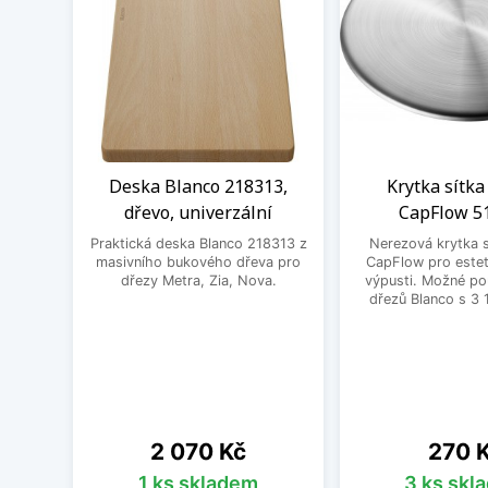
Deska Blanco 218313,
Krytka sítka
dřevo, univerzální
CapFlow 5
Praktická deska Blanco 218313 z
Nerezová krytka s
masivního bukového dřeva pro
CapFlow pro estet
dřezy Metra, Zia, Nova.
výpusti. Možné po
dřezů Blanco s 3 
Cena
Cena
2 070 Kč
270 
1 ks skladem
3 ks skl