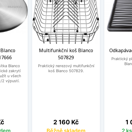
 Blanco
Multifunkční koš Blanco
Odkapávač
17666
507829
Praktický 
Bla
ítka Blanco
Praktický nerezový multifunkční
ické zakrytí
koš Blanco 507829.
užít u všech
1/2 výpustí.
Cena
Ce
Kč
2 160 Kč
1 
adem
Běžně skladem
2 k