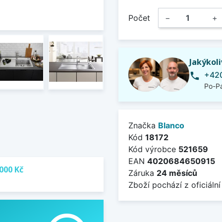
Počet
−
+
Jakýkol
+420
phone
Po-Pá
Značka
Blanco
Kód
18172
Kód výrobce
521659
EAN
4020684650915
000 Kč
Záruka
24 měsíců
Zboží pochází z oficiální