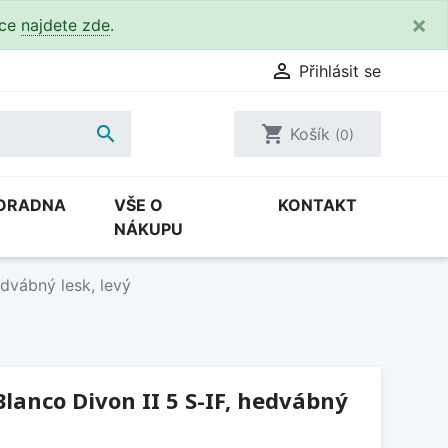
×
kce
najdete zde
.

Přihlásit se

shopping_cart
Košík
(0)
ORADNA
VŠE O
KONTAKT
NÁKUPU
edvábný lesk, levý
lanco Divon II 5 S-IF, hedvábný