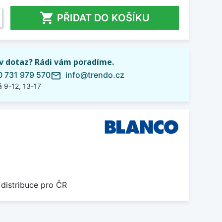

PŘIDAT DO KOŠÍKU
iv dotaz? Rádi vám poradíme.
 731 979 570
info@trendo.cz
mail_outline
 9-12, 13-17
 distribuce pro ČR