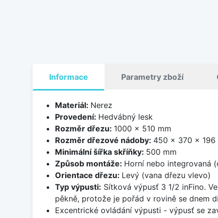
Informace
Parametry zboží
Materiál:
Nerez
Provedení:
Hedvábný lesk
Rozměr dřezu:
1000 x 510 mm
Rozměr dřezové nádoby:
450 x 370 x 19
Minimální šířka skříňky:
500 mm
Způsob montáže:
Horní nebo integrovaná (
Orientace dřezu:
Levý (vana dřezu vlevo)
Typ výpusti:
Sítková výpusť 3 1/2 inFino. Ve
pěkně, protože je pořád v rovině se dnem d
Excentrické ovládání výpusti - výpusť se zav