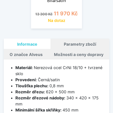
Bílá/satin
Běžná cena
Cena
11 970 Kč
13 300 Kč
Na dotaz
Informace
Parametry zboží
O značce Alveus
Možnosti a ceny dopravy
Materiál:
Nerezová ocel CrNi 18/10 + tvrzené
sklo
Provedení:
Černá/satin
Tloušťka plechu:
0,8 mm
Rozměr dřezu:
620 x 500 mm
Rozměr dřezové nádoby:
340 x 420 x 175
mm
Minimální šířka skříňky:
450 mm