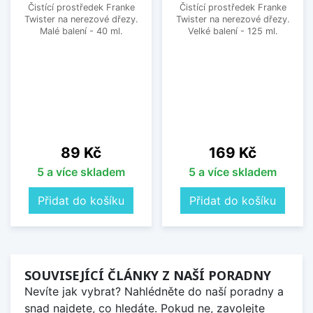
Čistící prostředek Franke
Čistící prostředek Franke
Twister na nerezové dřezy.
Twister na nerezové dřezy.
Malé balení - 40 ml.
Velké balení - 125 ml.
Cena
Cena
89 Kč
169 Kč
5 a více skladem
5 a více skladem
Přidat do košíku
Přidat do košíku
SOUVISEJÍCÍ ČLÁNKY Z NAŠÍ PORADNY
Nevíte jak vybrat? Nahlédněte do naší poradny a
snad najdete, co hledáte. Pokud ne, zavolejte