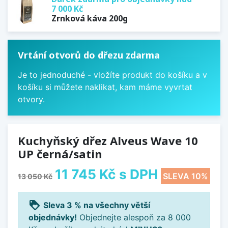
7 000 Kč
Zrnková káva 200g
Vrtání otvorů do dřezu zdarma
Je to jednoduché - vložíte produkt do košíku a v
košíku si můžete naklikat, kam máme vyvrtat
otvory.
Kuchyňský dřez Alveus Wave 10
UP černá/satin
11 745 Kč
s DPH
SLEVA 10%
13 050 Kč
loyalty
Sleva 3 % na všechny větší
objednávky!
Objednejte alespoň za 8 000