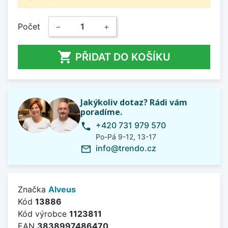
Počet
−
+

PŘIDAT DO KOŠÍKU
Jakýkoliv dotaz? Rádi vám
poradíme.
+420 731 979 570
phone
Po-Pá 9-12, 13-17
info@trendo.cz
mail_outline
Značka
Alveus
Kód
13886
Kód výrobce
1123811
EAN
3838997486470