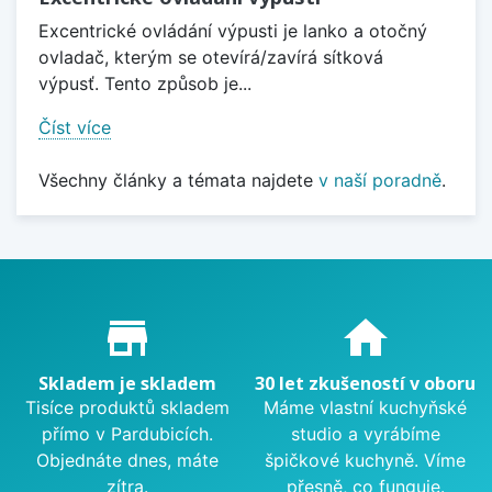
Excentrické ovládání výpusti je lanko a otočný
ovladač, kterým se otevírá/zavírá sítková
výpusť. Tento způsob je...
Číst více
Všechny články a témata najdete
v naší poradně
.
Proč nakupovat u nás?
store_mall_directory
home
Skladem je skladem
30 let zkušeností v oboru
Tisíce produktů skladem
Máme vlastní kuchyňské
přímo v Pardubicích.
studio a vyrábíme
Objednáte dnes, máte
špičkové kuchyně. Víme
zítra.
přesně, co funguje.