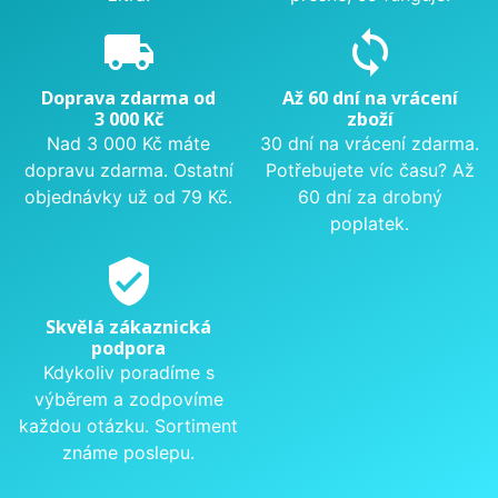
local_shipping
sync
Doprava zdarma od
Až 60 dní na vrácení
3 000 Kč
zboží
Nad 3 000 Kč máte
30 dní na vrácení zdarma.
dopravu zdarma. Ostatní
Potřebujete víc času? Až
objednávky už od 79 Kč.
60 dní za drobný
poplatek.
verified_user
Skvělá zákaznická
podpora
Kdykoliv poradíme s
výběrem a zodpovíme
každou otázku. Sortiment
známe poslepu.