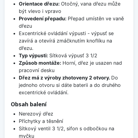
Orientace dřezu:
Otočný, vana dřezu může
být vlevo i vpravo
Provedení přepadu:
Přepad umístěn ve vaně
dřezu
Excentrické ovládání výpusti - výpusť se
zavírá a otevírá zmáčknutím knoflíku na
dřezu.
Typ výpusti:
Sítková výpusť 3 1/2
Způsob montáže:
Horní, dřez je usazen nad
pracovní desku
Dřez má z výroby zhotoveny 2 otvory.
Do
jednoho otvoru si dáte baterii a do druhého
excentrické ovládání.
Obsah balení
Nerezový dřez
Příchytky a těsnění
Sítkový ventil 3 1/2, sifon s odbočkou na
myčku