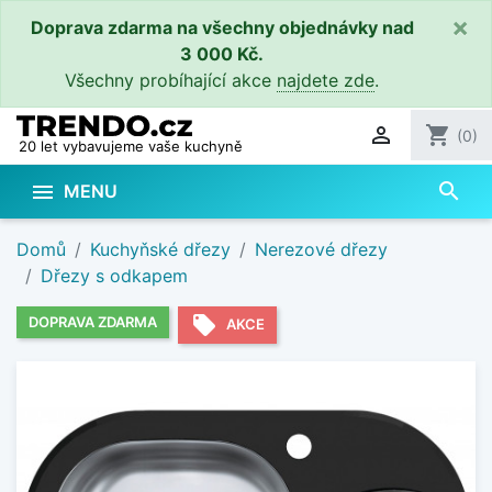
×
Doprava zdarma na všechny objednávky nad
3 000 Kč.
Všechny probíhající akce
najdete zde
.

shopping_cart
(0)
20 let vybavujeme vaše kuchyně
search

MENU
Domů
Kuchyňské dřezy
Nerezové dřezy
Dřezy s odkapem
local_offer
DOPRAVA ZDARMA
AKCE