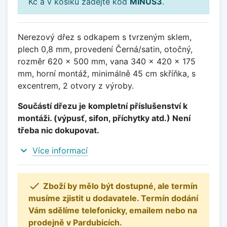
Kč a v košíku zadejte kód
MINUS3
.
Nerezový dřez s odkapem s tvrzeným sklem,
plech 0,8 mm, provedení Černá/satin, otočný,
rozměr 620 x 500 mm, vana 340 x 420 x 175
mm, horní montáž, minimálně 45 cm skříňka, s
excentrem, 2 otvory z výroby.
Součástí dřezu je kompletní příslušenství k
montáži. (výpusť, sifon, příchytky atd.) Není
třeba nic dokupovat.
expand_more
Více informací

Zboží by mělo být dostupné, ale termín
musíme zjistit u dodavatele. Termín dodání
Vám sdělíme telefonicky, emailem nebo na
prodejně v Pardubicích.