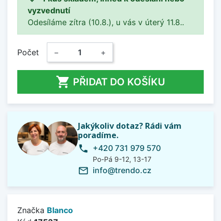
vyzvednutí
Odesíláme zítra (10.8.), u vás v úterý 11.8..
Počet
−
+

PŘIDAT DO KOŠÍKU
Jakýkoliv dotaz? Rádi vám
poradíme.
+420 731 979 570
phone
Po-Pá 9-12, 13-17
info@trendo.cz
mail_outline
Značka
Blanco