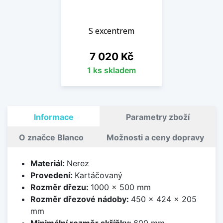
S excentrem
Cena
7 020 Kč
1 ks skladem
Informace
Parametry zboží
O značce Blanco
Možnosti a ceny dopravy
Materiál:
Nerez
Provedení:
Kartáčovaný
Rozměr dřezu:
1000 x 500 mm
Rozměr dřezové nádoby:
450 x 424 x 205
mm
Minimální rozměr skříňky:
600 mm