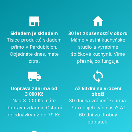
Proč nakupovat u nás?
store_mall_directory
home
Skladem je skladem
30 let zkušeností v oboru
Tisíce produktů skladem
Máme vlastní kuchyňské
přímo v Pardubicích.
studio a vyrábíme
Objednáte dnes, máte
špičkové kuchyně. Víme
zítra.
přesně, co funguje.
local_shipping
sync
Doprava zdarma od
Až 60 dní na vrácení
3 000 Kč
zboží
Nad 3 000 Kč máte
30 dní na vrácení zdarma.
dopravu zdarma. Ostatní
Potřebujete víc času? Až
objednávky už od 79 Kč.
60 dní za drobný
poplatek.