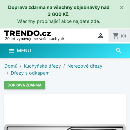
×
Doprava zdarma na všechny objednávky nad
3 000 Kč.
Všechny probíhající akce
najdete zde
.

shopping_cart
(0)
20 let vybavujeme vaše kuchyně
search

MENU
Domů
Kuchyňské dřezy
Nerezové dřezy
Dřezy s odkapem
DOPRAVA ZDARMA