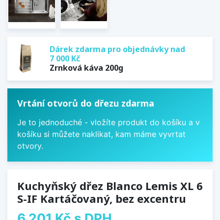
Dárek zdarma pro objednávky nad
7 000 Kč
Zrnková káva 200g
Vrtání otvorů do dřezu zdarma
Je to jednoduché - vložíte produkt do košíku a v
košíku si můžete naklikat, kam máme vyvrtat
otvory.
Kuchyňský dřez Blanco Lemis XL 6
S-IF Kartáčovaný, bez excentru
6 201 Kč
s DPH