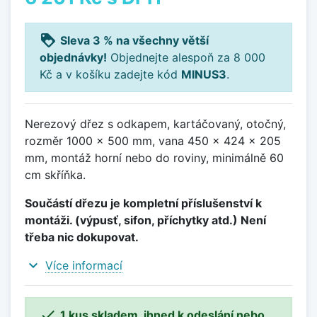
loyalty
Sleva 3 % na všechny větší
objednávky!
Objednejte alespoň za 8 000
Kč a v košíku zadejte kód
MINUS3
.
Nerezový dřez s odkapem, kartáčovaný, otočný,
rozměr 1000 x 500 mm, vana 450 x 424 x 205
mm, montáž horní nebo do roviny, minimálně 60
cm skříňka.
Součástí dřezu je kompletní příslušenství k
montáži. (výpusť, sifon, příchytky atd.) Není
třeba nic dokupovat.
expand_more
Více informací

1 kus skladem, ihned k odeslání nebo