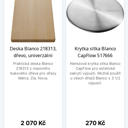
Deska Blanco 218313,
Krytka sítka Blanco
dřevo, univerzální
CapFlow 517666
Praktická deska Blanco
Nerezová krytka sítka Blanco
218313 z masivního
CapFlow pro estetické
bukového dřeva pro dřezy
zakrytí výpusti. Možné použít
Metra, Zia, Nova.
u všech dřezů Blanco s 3 1/2
výpustí.
Cena
Cena
2 070 Kč
270 Kč