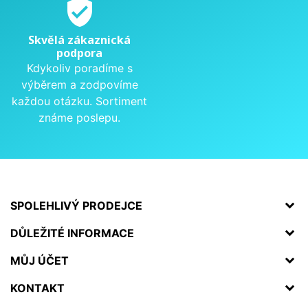
verified_user
Skvělá zákaznická
podpora
Kdykoliv poradíme s
výběrem a zodpovíme
každou otázku. Sortiment
známe poslepu.
SPOLEHLIVÝ PRODEJCE
DŮLEŽITÉ INFORMACE
MŮJ ÚČET
KONTAKT