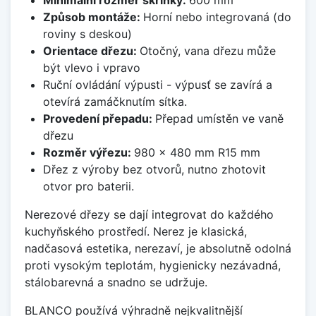
Způsob montáže:
Horní nebo integrovaná (do
roviny s deskou)
Orientace dřezu:
Otočný, vana dřezu může
být vlevo i vpravo
Ruční ovládání výpusti - výpusť se zavírá a
otevírá zamáčknutím sítka.
Provedení přepadu:
Přepad umístěn ve vaně
dřezu
Rozměr výřezu:
980 x 480 mm R15 mm
Dřez z výroby bez otvorů, nutno zhotovit
otvor pro baterii.
Nerezové dřezy se dají integrovat do každého
kuchyňského prostředí. Nerez je klasická,
nadčasová estetika, nerezaví, je absolutně odolná
proti vysokým teplotám, hygienicky nezávadná,
stálobarevná a snadno se udržuje.
BLANCO používá výhradně nejkvalitnější