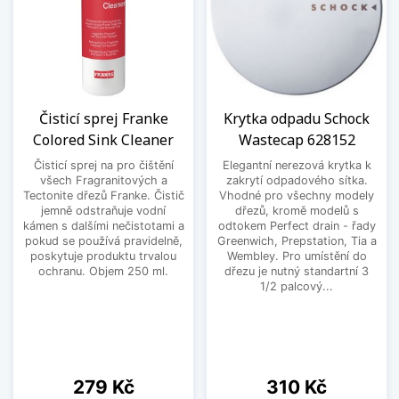
Čisticí sprej Franke
Krytka odpadu Schock
Colored Sink Cleaner
Wastecap 628152
Čisticí sprej na pro čištění
Elegantní nerezová krytka k
všech Fragranitových a
zakrytí odpadového sítka.
Tectonite dřezů Franke. Čistič
Vhodné pro všechny modely
jemně odstraňuje vodní
dřezů, kromě modelů s
kámen s dalšími nečistotami a
odtokem Perfect drain - řady
pokud se používá pravidelně,
Greenwich, Prepstation, Tia a
poskytuje produktu trvalou
Wembley. Pro umístění do
ochranu. Objem 250 ml.
dřezu je nutný standartní 3
1/2 palcový...
Cena
Cena
279 Kč
310 Kč