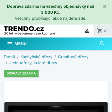
×
Doprava zdarma na všechny objednávky nad
3 000 Kč.
Všechny probíhající akce
najdete zde
.

shopping_cart
(0)
20 let vybavujeme vaše kuchyně
search

MENU
Domů
Kuchyňské dřezy
Granitové dřezy
Jednodřezy, kulaté dřezy
DOPRAVA ZDARMA