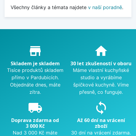
Všechny články a témata najdete
v naší poradně
.
Proč nakupovat u nás?
store_mall_directory
home
Skladem je skladem
30 let zkušeností v oboru
Tisíce produktů skladem
Máme vlastní kuchyňské
přímo v Pardubicích.
studio a vyrábíme
Objednáte dnes, máte
špičkové kuchyně. Víme
zítra.
přesně, co funguje.
local_shipping
sync
Doprava zdarma od
Až 60 dní na vrácení
3 000 Kč
zboží
Nad 3 000 Kč máte
30 dní na vrácení zdarma.