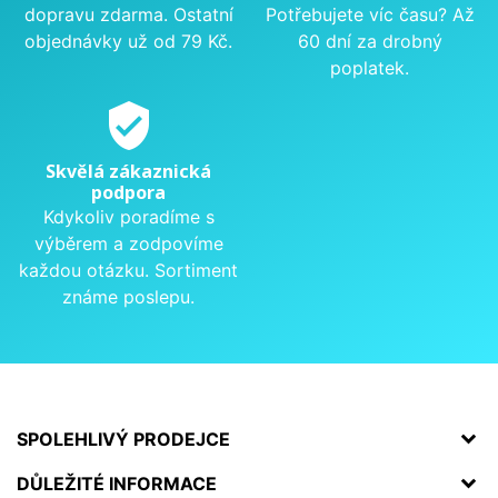
dopravu zdarma. Ostatní
Potřebujete víc času? Až
objednávky už od 79 Kč.
60 dní za drobný
poplatek.
verified_user
Skvělá zákaznická
podpora
Kdykoliv poradíme s
výběrem a zodpovíme
každou otázku. Sortiment
známe poslepu.
SPOLEHLIVÝ PRODEJCE
DŮLEŽITÉ INFORMACE