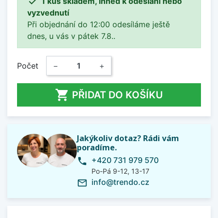

1 kus skladem, ihned k odeslání nebo
vyzvednutí
Při objednání do 12:00 odesíláme ještě
dnes, u vás v pátek 7.8..
Počet
−
+

PŘIDAT DO KOŠÍKU
Jakýkoliv dotaz? Rádi vám
poradíme.
+420 731 979 570
phone
Po-Pá 9-12, 13-17
info@trendo.cz
mail_outline