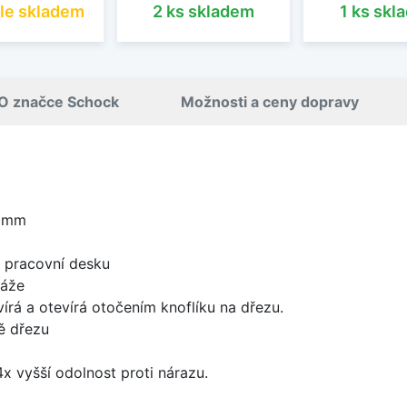
le skladem
2 ks skladem
1 ks skl
O značce Schock
Možnosti a ceny dopravy
0 mm
d pracovní desku
táže
írá a otevírá otočením knoflíku na dřezu.
ě dřezu
x vyšší odolnost proti nárazu.