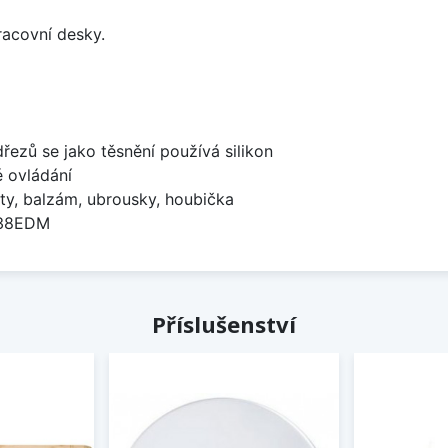
racovní desky.
dřezů se jako těsnění používá silikon
é ovládání
ty, balzám, ubrousky, houbička
738EDM
Příslušenství