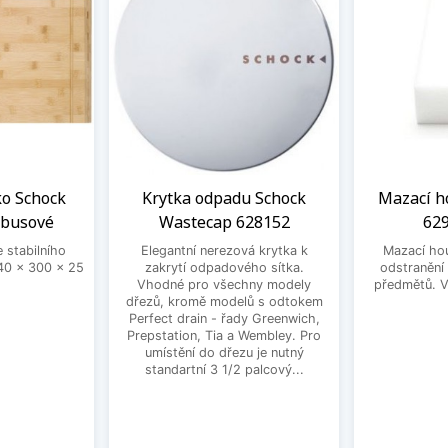
ko Schock
Krytka odpadu Schock
Mazací h
mbusové
Wastecap 628152
629
 stabilního
Elegantní nerezová krytka k
Mazací ho
0 x 300 x 25
zakrytí odpadového sítka.
odstranění
Vhodné pro všechny modely
předmětů. V 
dřezů, kromě modelů s odtokem
Perfect drain - řady Greenwich,
Prepstation, Tia a Wembley. Pro
umístění do dřezu je nutný
standartní 3 1/2 palcový...