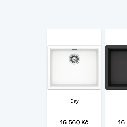
Day
Cena
Cen
16 560 Kč
16