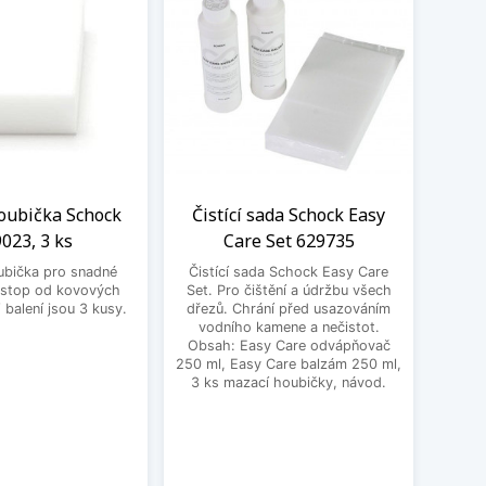
oubička Schock
Čistící sada Schock Easy
023, 3 ks
Care Set 629735
Zesvě
ubička pro snadné
Čistící sada Schock Easy Care
Schock
 stop od kovových
Set. Pro čištění a údržbu všech
bě
balení jsou 3 kusy.
dřezů. Chrání před usazováním
všechn
vodního kamene a nečistot.
dí
Obsah: Easy Care odvápňovač
250 ml, Easy Care balzám 250 ml,
3 ks mazací houbičky, návod.