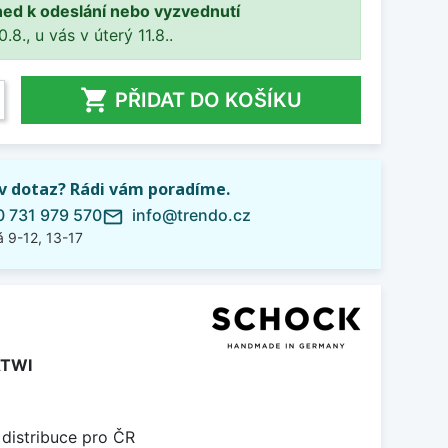
ned k odeslání nebo vyzvednutí
8., u vás v úterý 11.8..

PŘIDAT DO KOŠÍKU
iv dotaz? Rádi vám poradíme.
 731 979 570
info@trendo.cz
mail_outline
 9-12, 13-17
ATWI
 distribuce pro ČR