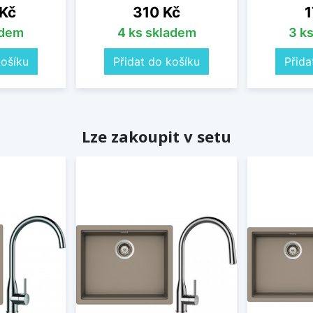
Cena
C
 Kč
310 Kč
1
adem
4 ks skladem
3 k
košíku
Přidat do košíku
Přida
Lze zakoupit v setu