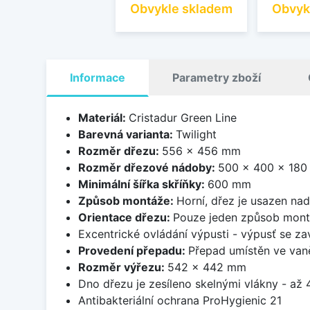
Obvykle skladem
Obvyk
Informace
Parametry zboží
Materiál:
Cristadur Green Line
Barevná varianta:
Twilight
Rozměr dřezu:
556 x 456 mm
Rozměr dřezové nádoby:
500 x 400 x 18
Minimální šířka skříňky:
600 mm
Způsob montáže:
Horní, dřez je usazen na
Orientace dřezu:
Pouze jeden způsob mon
Excentrické ovládání výpusti - výpusť se zav
Provedení přepadu:
Přepad umístěn ve van
Rozměr výřezu:
542 x 442 mm
Dno dřezu je zesíleno skelnými vlákny - až 4
Antibakteriální ochrana ProHygienic 21