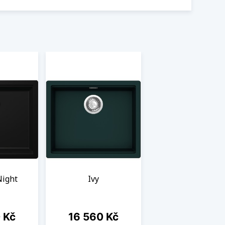
Night
Ivy
Cena
 Kč
16 560 Kč