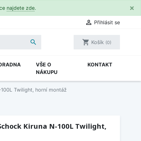
×
kce
najdete zde
.

Přihlásit se

shopping_cart
Košík
(0)
ORADNA
VŠE O
KONTAKT
NÁKUPU
100L Twilight, horní montáž
chock Kiruna N-100L Twilight,