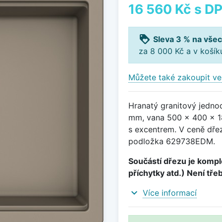
16 560 Kč
s D
loyalty
Sleva 3 % na všec
za 8 000 Kč a v koší
Můžete také zakoupit ve
Hranatý granitový jedno
mm, vana 500 x 400 x 18
s excentrem. V ceně dře
podložka 629738EDM.
Součástí dřezu je komple
příchytky atd.) Není tře
expand_more
Více informací