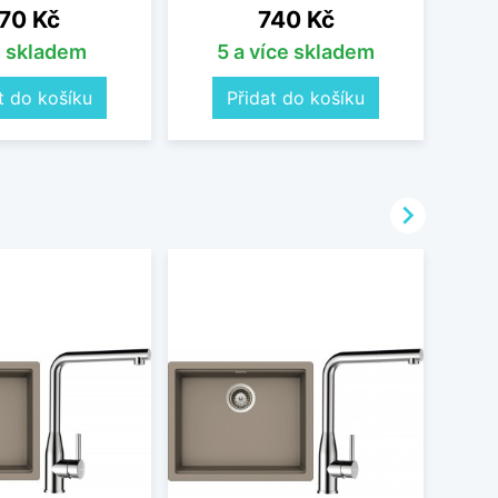
ena
Cena
70 Kč
740 Kč
s skladem
5 a více skladem
t do košíku
Přidat do košíku
