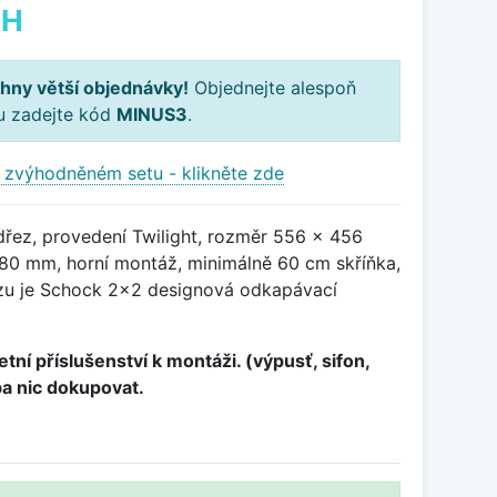
PH
hny větší objednávky!
Objednejte alespoň
ku zadejte kód
MINUS3
.
 zvýhodněném setu - klikněte zde
dřez, provedení Twilight, rozměr 556 x 456
0 mm, horní montáž, minimálně 60 cm skříňka,
zu je Schock 2x2 designová odkapávací
tní příslušenství k montáži. (výpusť, sifon,
ba nic dokupovat.