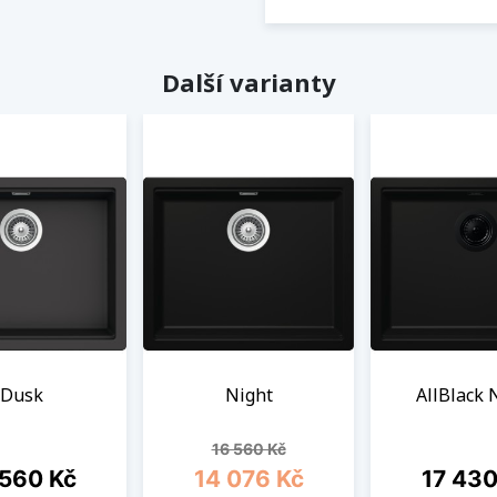
Další varianty
Dusk
Night
AllBlack 
Běžná cena
Cena
16 560 Kč
a
Cena
 560 Kč
14 076 Kč
17 430