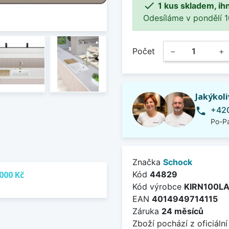

1 kus skladem, ih
Odesíláme v pondělí 10.
Počet
−
+
Jakýkol
+420
phone
Po-Pá
Značka
Schock
000 Kč
Kód
44829
Kód výrobce
KIRN100L
EAN
4014949714115
Záruka
24 měsíců
Zboží pochází z oficiální