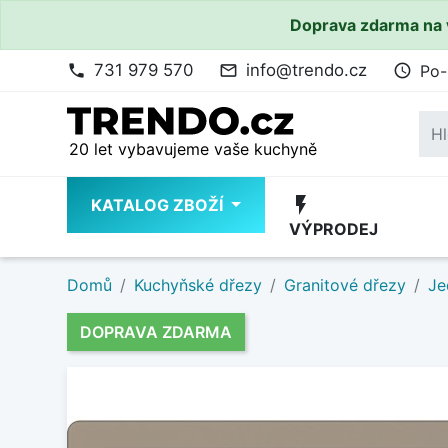
Doprava zdarma na 
731 979 570
info@trendo.cz
Po-
phone
mail_outline
access_time
20 let vybavujeme vaše kuchyně
flash_on
KATALOG ZBOŽÍ
VÝPRODEJ
Domů
Kuchyňské dřezy
Granitové dřezy
Je
DOPRAVA ZDARMA