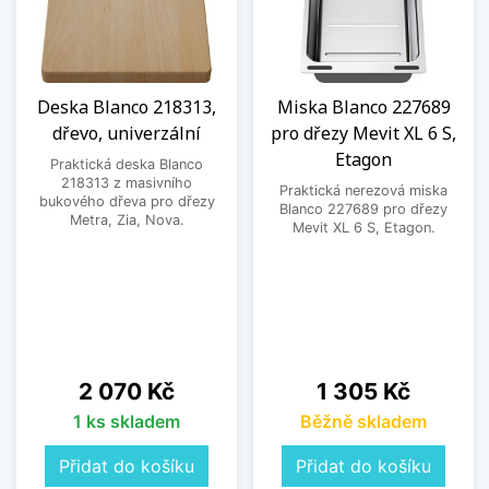
Deska Blanco 218313,
Miska Blanco 227689
dřevo, univerzální
pro dřezy Mevit XL 6 S,
Etagon
Praktická deska Blanco
218313 z masivního
Praktická nerezová miska
bukového dřeva pro dřezy
Blanco 227689 pro dřezy
Metra, Zia, Nova.
Mevit XL 6 S, Etagon.
Cena
Cena
2 070 Kč
1 305 Kč
1 ks skladem
Běžně skladem
Přidat do košíku
Přidat do košíku