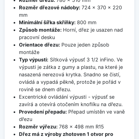
Rozměr dřezové nádoby:
724 x 370 x 220
mm
Minimální šířka skříňky:
800 mm
Způsob montáže:
Horní, dřez je usazen nad
pracovní desku
Orientace dřezu:
Pouze jeden způsob
montáže
Typ výpusti:
Sítková výpusť 3 1/2 inFino. Ve
výpusti je zátka z gumy a plastu, na které je
nasazená nerezová krytka. Snadno se čistí,
ovládá a vypadá pěkně, protože je pořád v
rovině se dnem dřezu.
Excentrické ovládání výpusti - výpusť se
zavírá a otevírá otočením knoflíku na dřezu.
Provedení přepadu:
Přepad umístěn ve vaně
dřezu
Rozměr výřezu:
768 x 498 mm R15
Dřez má z výroby zhotoven 1 otvor pro