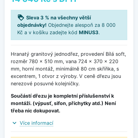
loyalty
Sleva 3 % na všechny větší
objednávky!
Objednejte alespoň za 8 000
Kč a v košíku zadejte kód
MINUS3
.
Hranatý granitový jednodřez, provedení Bílá soft,
rozměr 780 x 510 mm, vana 724 x 370 x 220
mm, horní montáž, minimálně 80 cm skříňka, s
excentrem, 1 otvor z výroby. V ceně dřezu jsou
nerezové posuvné kolejničky.
Součástí dřezu je kompletní příslušenství k
montáži. (výpusť, sifon, příchytky atd.) Není
třeba nic dokupovat.
expand_more
Více informací