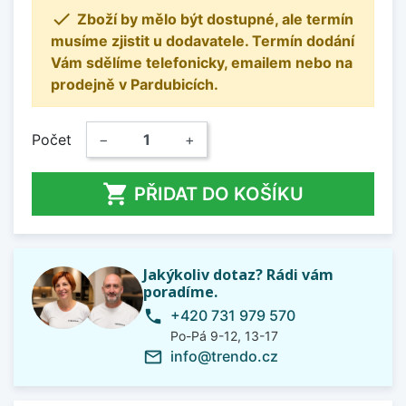

Zboží by mělo být dostupné, ale termín
musíme zjistit u dodavatele. Termín dodání
Vám sdělíme telefonicky, emailem nebo na
prodejně v Pardubicích.
Počet
−
+

PŘIDAT DO KOŠÍKU
Jakýkoliv dotaz? Rádi vám
poradíme.
+420 731 979 570
phone
Po-Pá 9-12, 13-17
info@trendo.cz
mail_outline