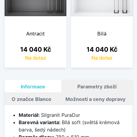
Antracit
Bílá
Cena
Cena
14 040 Kč
14 040 Kč
Na dotaz
Na dotaz
Informace
Parametry zboží
O značce Blanco
Možnosti a ceny dopravy
Materiál:
Silgranit PuraDur
Barevná varianta:
Bílá soft (světlá krémová
barva, šedý nádech)
Rozměr dřezu:
780 x 510 mm