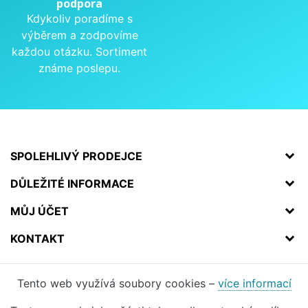
podpora
Kdykoliv poradíme s
výběrem a zodpovíme
každou otázku. Sortiment
známe poslepu.
SPOLEHLIVÝ PRODEJCE
DŮLEŽITÉ INFORMACE
MŮJ ÚČET
KONTAKT
Tento web využívá soubory cookies –
více informací