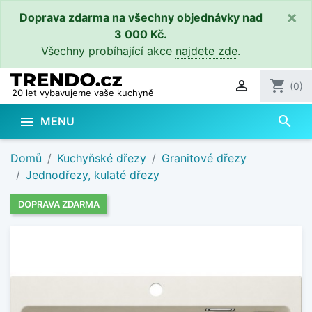
×
Doprava zdarma na všechny objednávky nad
3 000 Kč.
Všechny probíhající akce
najdete zde
.

shopping_cart
(0)
20 let vybavujeme vaše kuchyně
search

MENU
Domů
Kuchyňské dřezy
Granitové dřezy
Jednodřezy, kulaté dřezy
DOPRAVA ZDARMA