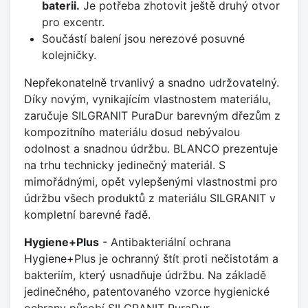
baterii.
Je potřeba zhotovit ještě druhý otvor
pro excentr.
Součástí balení jsou nerezové posuvné
kolejničky.
Nepřekonatelně trvanlivý a snadno udržovatelný.
Díky novým, vynikajícím vlastnostem materiálu,
zaručuje SILGRANIT PuraDur barevným dřezům z
kompozitního materiálu dosud nebývalou
odolnost a snadnou údržbu. BLANCO prezentuje
na trhu technicky jedinečný materiál. S
mimořádnými, opět vylepšenými vlastnostmi pro
údržbu všech produktů z materiálu SILGRANIT v
kompletní barevné řadě.
Hygiene+Plus
- Antibakteriální ochrana
Hygiene+Plus je ochranný štít proti nečistotám a
bakteriím, který usnadňuje údržbu. Na základě
jedinečného, patentovaného vzorce hygienické
ochrany působí SILGRANIT PuraDur