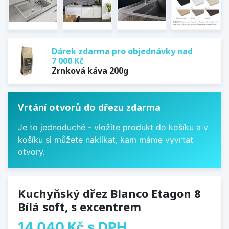
Dárek zdarma pro objednávky nad
7 000 Kč
Zrnková káva 200g
Vrtání otvorů do dřezu zdarma
Je to jednoduché - vložíte produkt do košíku a v
košíku si můžete naklikat, kam máme vyvrtat
otvory.
Kuchyňský dřez Blanco Etagon 8
Bílá soft, s excentrem
14 040 Kč
s DPH