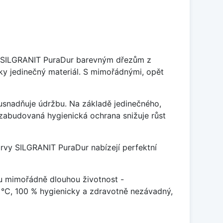
je SILGRANIT PuraDur barevným dřezům z
y jedinečný materiál. S mimořádnými, opět
ý usnadňuje údržbu. Na základě jedinečného,
zabudovaná hygienická ochrana snižuje růst
arvy SILGRANIT PuraDur nabízejí perfektní
u mimořádně dlouhou životnost -
 °C, 100 % hygienicky a zdravotně nezávadný,