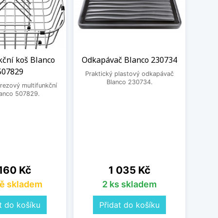
kční koš Blanco
Odkapávač Blanco 230734
De
507829
dřev
Praktický plastový odkapávač
Blanco 230734.
rezový multifunkční
lanco 507829.
Prakt
230
na
Cena
160 Kč
1 035 Kč
ě skladem
2 ks skladem
t do košíku
Přidat do košíku