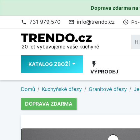
Doprava zdarma na 
731 979 570
info@trendo.cz
Po-
phone
mail_outline
access_time
20 let vybavujeme vaše kuchyně
flash_on
KATALOG ZBOŽÍ
VÝPRODEJ
Domů
Kuchyňské dřezy
Granitové dřezy
Je
DOPRAVA ZDARMA