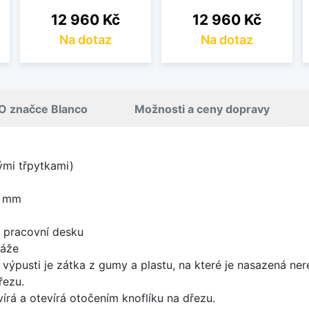
Cena
Cena
12 960 Kč
12 960 Kč
Na dotaz
Na dotaz
O značce Blanco
Možnosti a ceny dopravy
nými třpytkami)
0 mm
d pracovní desku
táže
 výpusti je zátka z gumy a plastu, na které je nasazená ne
řezu.
írá a otevírá otočením knoflíku na dřezu.