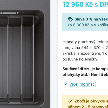
12 960 Kč
s D
loyalty
Sleva 3 % na všec
za 8 000 Kč a v koší
Hranatý granitový jedno
mm, vana 544 x 370 x 2
skříňka, s excentrem, 1 
posuvné kolejničky.
Součástí dřezu je komple
příchytky atd.) Není tře
expand_more
Více informací

Zboží je obvykle
během 2 - 5 pracovní