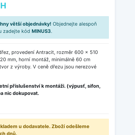
PH
hny větší objednávky!
Objednejte alespoň
ku zadejte kód
MINUS3
.
dřez, provedení Antracit, rozměr 600 x 510
20 mm, horní montáž, minimálně 60 cm
otvor z výroby. V ceně dřezu jsou nerezové
tní příslušenství k montáži. (výpusť, sifon,
ba nic dokupovat.
 skladem u dodavatele. Zboží odešleme
ch dnů.