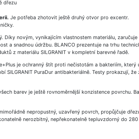
ě dřezu
rii.
Je potřeba zhotovit ještě druhý otvor pro excentr.
ničky.
ý. Díky novým, vynikajícím vlastnostem materiálu, zaruču
ost a snadnou údržbu. BLANCO prezentuje na trhu technick
uktů z materiálu SILGRANIT v kompletní barevné řadě.
e+Plus je ochranný štít proti nečistotám a bakteriím, kter
í SILGRANIT PuraDur antibakteriálně. Testy prokazují, že 
 všech barev je ještě rovnoměrnější konzistence povrchu. B
imořádně nepropustný, uzavřený povrch, propůjčuje dřez
konatelně nerozbitný, nepřekonatelně tepluvzdorný do 280