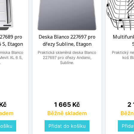
27689 pro
Deska Blanco 227697 pro
Multifun
6 S, Etagon
dřezy Subline, Etagon
 miska Blanco
Praktická skleněná deska Blanco
Praktický ne
evit XL 6 S,
227697 pro dřezy Andano,
koš B
.
Subline.
Cena
Ce
 Kč
1 665 Kč
2 
ladem
Běžně skladem
Běžn
košíku
Přidat do košíku
Přida