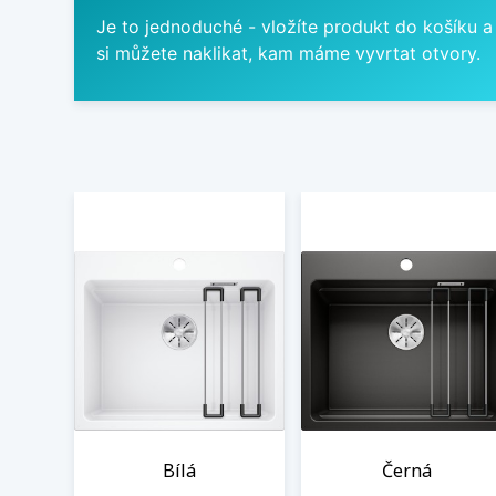
Je to jednoduché - vložíte produkt do košíku a
si můžete naklikat, kam máme vyvrtat otvory.
Bílá
Černá