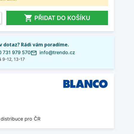

PŘIDAT DO KOŠÍKU
iv dotaz? Rádi vám poradíme.
 731 979 570
info@trendo.cz
mail_outline
 9-12, 13-17
 distribuce pro ČR