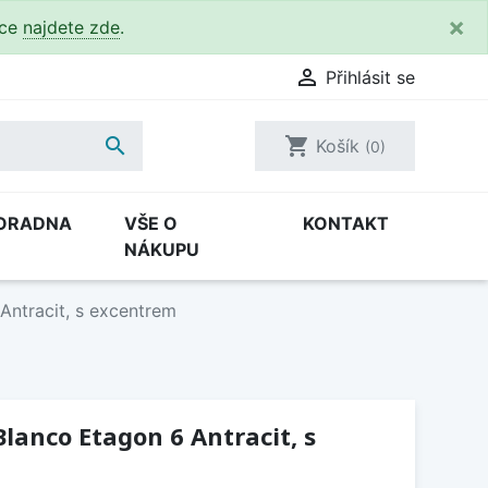
×
kce
najdete zde
.

Přihlásit se

shopping_cart
Košík
(0)
ORADNA
VŠE O
KONTAKT
NÁKUPU
Antracit, s excentrem
lanco Etagon 6 Antracit, s