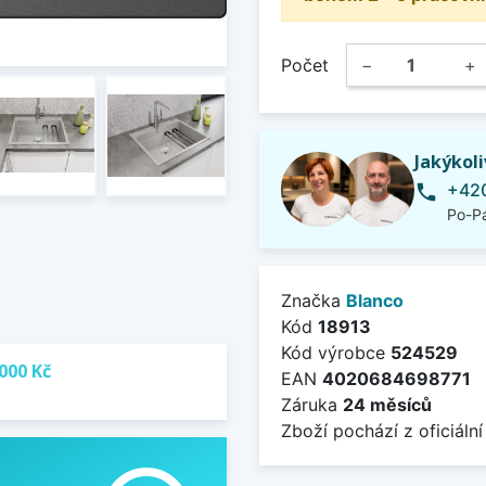
Počet
−
+
Jakýkol
+420
phone
Po-Pá
Značka
Blanco
Kód
18913
Kód výrobce
524529
000 Kč
EAN
4020684698771
Záruka
24 měsíců
Zboží pochází z oficiální