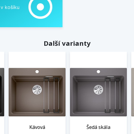
adjust
 v košíku
Další varianty
Kávová
Šedá skála