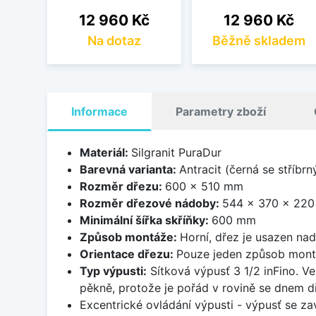
Cena
Cena
12 960 Kč
12 960 Kč
Na dotaz
Běžně skladem
Informace
Parametry zboží
Materiál:
Silgranit PuraDur
Barevná varianta:
Antracit (černá se stříbr
Rozměr dřezu:
600 x 510 mm
Rozměr dřezové nádoby:
544 x 370 x 22
Minimální šířka skříňky:
600 mm
Způsob montáže:
Horní, dřez je usazen na
Orientace dřezu:
Pouze jeden způsob mon
Typ výpusti:
Sítková výpusť 3 1/2 inFino. Ve
pěkně, protože je pořád v rovině se dnem d
Excentrické ovládání výpusti - výpusť se zav