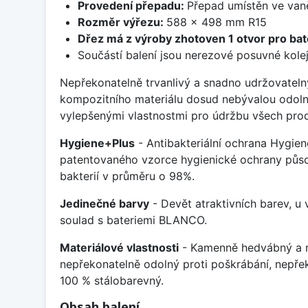
Provedení přepadu:
Přepad umístěn ve van
Rozměr výřezu:
588 x 498 mm R15
Dřez má z výroby zhotoven 1 otvor pro bate
Součástí balení jsou nerezové posuvné kolej
Nepřekonatelně trvanlivý a snadno udržovateln
kompozitního materiálu dosud nebývalou odoln
vylepšenými vlastnostmi pro údržbu všech prod
Hygiene+Plus
- Antibakteriální ochrana Hygien
patentovaného vzorce hygienické ochrany působ
bakterií v průměru o 98%.
Jedinečné barvy
- Devět atraktivních barev, u
soulad s bateriemi BLANCO.
Materiálové vlastnosti
- Kamenně hedvábný a m
nepřekonatelně odolný proti poškrábání, nepře
100 % stálobarevný.
Obsah balení