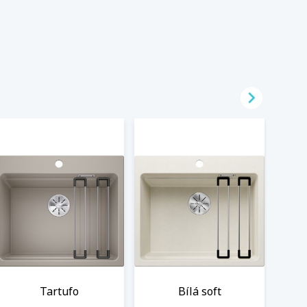

Tartufo
Bílá soft