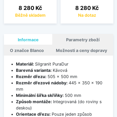
Cena
Cena
8 280 Kč
8 280 Kč
Běžně skladem
Na dotaz
Informace
Parametry zboží
O značce Blanco
Možnosti a ceny dopravy
Materiál:
Silgranit PuraDur
Barevná varianta:
Kávová
Rozměr dřezu:
505 x 500 mm
Rozměr dřezové nádoby:
445 x 350 x 190
mm
Minimální šířka skříňky:
500 mm
Způsob montáže:
Integrovaná (do roviny s
deskou)
Orientace dřezu:
Pouze jeden způsob