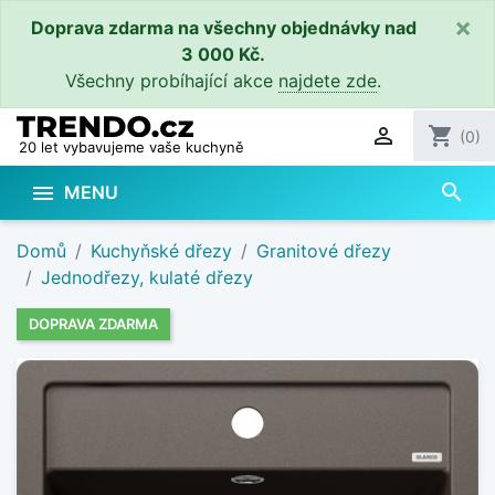
×
Doprava zdarma na všechny objednávky nad
3 000 Kč.
Všechny probíhající akce
najdete zde
.

shopping_cart
(0)
20 let vybavujeme vaše kuchyně
search

MENU
Domů
Kuchyňské dřezy
Granitové dřezy
Jednodřezy, kulaté dřezy
DOPRAVA ZDARMA