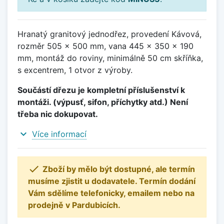
Hranatý granitový jednodřez, provedení Kávová,
rozměr 505 x 500 mm, vana 445 x 350 x 190
mm, montáž do roviny, minimálně 50 cm skříňka,
s excentrem, 1 otvor z výroby.
Součástí dřezu je kompletní příslušenství k
montáži. (výpusť, sifon, příchytky atd.) Není
třeba nic dokupovat.
expand_more
Více informací

Zboží by mělo být dostupné, ale termín
musíme zjistit u dodavatele. Termín dodání
Vám sdělíme telefonicky, emailem nebo na
prodejně v Pardubicích.