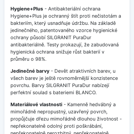
Hygiene+Plus
- Antibakteriální ochrana
Hygiene+Plus je ochranný štít proti nečistotám a
bakteriím, který usnadňuje údržbu. Na základě
jedinečného, patentovaného vzorce hygienické
ochrany působí SILGRANIT PuraDur
antibakteriálně. Testy prokazují, že zabudovaná
hygienická ochrana snižuje růst bakterií v
průměru o 98%.
Jedinečné barvy
- Devět atraktivních barev, u
všech barev je ještě rovnoměrnější konzistence
povrchu. Barvy SILGRANIT PuraDur nabízejí
perfektní soulad s bateriemi BLANCO.
Materiálové vlastnosti
- Kamenně hedvábný a
mimořádně nepropustný, uzavřený povrch,
propůjčuje dřezu mimořádně dlouhou životnost -
nepřekonatelně odolný proti poškrábání,
nepřekonatelně nerozbitný, nepřekonatelně