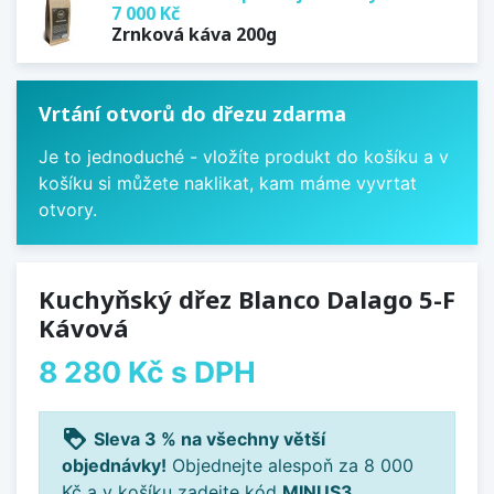
7 000 Kč
Zrnková káva 200g
Vrtání otvorů do dřezu zdarma
Je to jednoduché - vložíte produkt do košíku a v
košíku si můžete naklikat, kam máme vyvrtat
otvory.
Kuchyňský dřez Blanco Dalago 5-F
Kávová
8 280 Kč
s DPH
loyalty
Sleva 3 % na všechny větší
objednávky!
Objednejte alespoň za 8 000
Kč a v košíku zadejte kód
MINUS3
.