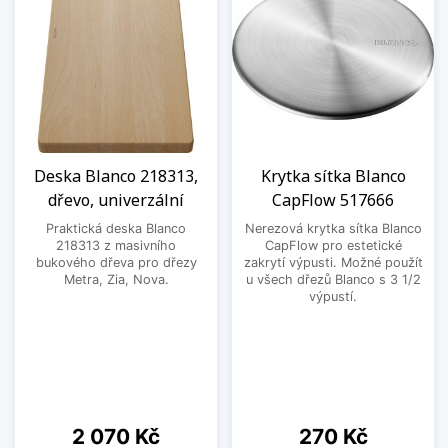
Deska Blanco 218313,
Krytka sítka Blanco
dřevo, univerzální
CapFlow 517666
Praktická deska Blanco
Nerezová krytka sítka Blanco
218313 z masivního
CapFlow pro estetické
bukového dřeva pro dřezy
zakrytí výpusti. Možné použít
Metra, Zia, Nova.
u všech dřezů Blanco s 3 1/2
výpustí.
Cena
Cena
2 070 Kč
270 Kč