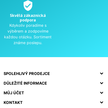
verified_user
Skvělá zákaznická
podpora
Kdykoliv poradíme s
výběrem a zodpovíme
každou otázku. Sortiment
známe poslepu.
SPOLEHLIVÝ PRODEJCE
DŮLEŽITÉ INFORMACE
MŮJ ÚČET
KONTAKT