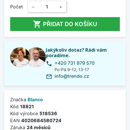
Počet
−
+

PŘIDAT DO KOŠÍKU
Jakýkoliv dotaz? Rádi vám
poradíme.
+420 731 979 570
phone
Po-Pá 9-12, 13-17
info@trendo.cz
mail_outline
Značka
Blanco
Kód
18821
Kód výrobce
518536
EAN
4020684580724
Záruka
24 měsíců