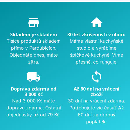
Proč nakupovat u nás?
store_mall_directory
home
Skladem je skladem
30 let zkušeností v oboru
Tisíce produktů skladem
Máme vlastní kuchyňské
přímo v Pardubicích.
studio a vyrábíme
Objednáte dnes, máte
špičkové kuchyně. Víme
zítra.
přesně, co funguje.
local_shipping
sync
Doprava zdarma od
Až 60 dní na vrácení
3 000 Kč
zboží
Nad 3 000 Kč máte
30 dní na vrácení zdarma.
dopravu zdarma. Ostatní
Potřebujete víc času? Až
objednávky už od 79 Kč.
60 dní za drobný
poplatek.