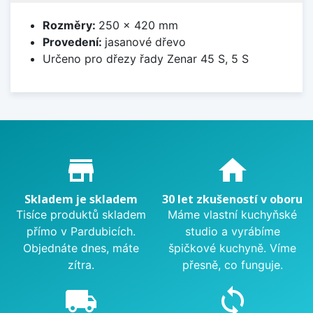
Rozměry:
250 x 420 mm
Provedení:
jasanové dřevo
Určeno pro dřezy řady Zenar 45 S, 5 S
Proč nakupovat u nás?
store_mall_directory
home
Skladem je skladem
30 let zkušeností v oboru
Tisíce produktů skladem
Máme vlastní kuchyňské
přímo v Pardubicích.
studio a vyrábíme
Objednáte dnes, máte
špičkové kuchyně. Víme
zítra.
přesně, co funguje.
local_shipping
sync