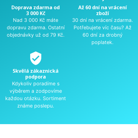
Doprava zdarma od
Až 60 dní na vrácení
3 000 Kč
zboží
Nad 3 000 Kč máte
30 dní na vrácení zdarma.
dopravu zdarma. Ostatní
Potřebujete víc času? Až
objednávky už od 79 Kč.
60 dní za drobný
poplatek.
verified_user
Skvělá zákaznická
podpora
Kdykoliv poradíme s
výběrem a zodpovíme
každou otázku. Sortiment
známe poslepu.