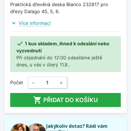
Praktická dřevěná deska Blanco 232817 pro
dřezy Dalago 45, 5, 6.
expand_more
Více informací

1 kus skladem, ihned k odeslání nebo
vyzvednutí
Při objednání do 12:00 odesíláme ještě
dnes, u vás v úterý 11.8..
Počet
−
+

PŘIDAT DO KOŠÍKU
Jakýkoliv dotaz? Rádi vám