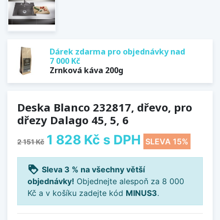
Dárek zdarma pro objednávky nad
7 000 Kč
Zrnková káva 200g
Deska Blanco 232817, dřevo, pro
dřezy Dalago 45, 5, 6
1 828 Kč
s DPH
SLEVA 15%
2 151 Kč
loyalty
Sleva 3 % na všechny větší
objednávky!
Objednejte alespoň za 8 000
Kč a v košíku zadejte kód
MINUS3
.