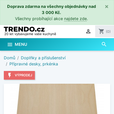
×
Doprava zdarma na všechny objednávky nad
3 000 Kč.
Všechny probíhající akce
najdete zde
.

shopping_cart
(0)
20 let vybavujeme vaše kuchyně
search

MENU
Domů
Doplňky a příslušenství
Přípravné desky, prkénka
flash_on
VÝPRODEJ