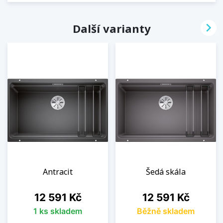

Další varianty
Antracit
Šedá skála
Cena
Cena
12 591 Kč
12 591 Kč
1 ks skladem
Běžně skladem