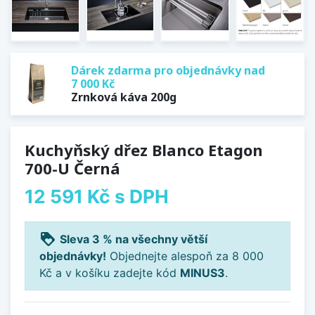
Dárek zdarma pro objednávky nad
7 000 Kč
Zrnková káva 200g
Kuchyňský dřez Blanco Etagon
700-U Černá
12 591 Kč
s DPH
loyalty
Sleva 3 % na všechny větší
objednávky!
Objednejte alespoň za 8 000
Kč a v košíku zadejte kód
MINUS3
.