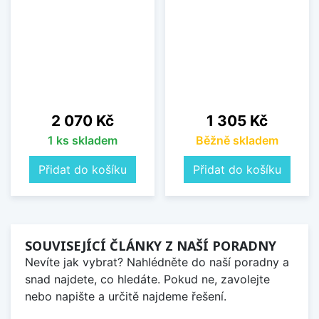
Cena
Cena
2 070 Kč
1 305 Kč
1 ks skladem
Běžně skladem
Přidat do košíku
Přidat do košíku
SOUVISEJÍCÍ ČLÁNKY Z NAŠÍ PORADNY
Nevíte jak vybrat? Nahlédněte do naší poradny a
snad najdete, co hledáte. Pokud ne, zavolejte
nebo napište a určitě najdeme řešení.