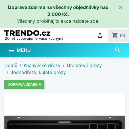
×
Doprava zdarma na všechny objednávky nad
3 000 Kč.
Všechny probíhající akce
najdete zde
.

shopping_cart
(0)
20 let vybavujeme vaše kuchyně
search

MENU
Domů
Kuchyňské dřezy
Granitové dřezy
Jednodřezy, kulaté dřezy
DOPRAVA ZDARMA