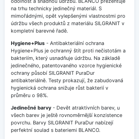
odolnost a snadnou údržbu. BLANCO prezentuje
na trhu technicky jedinečný materiál. S
mimořádnými, opět vylepšenými vlastnostmi pro
údržbu všech produktů z materiálu SILGRANIT v
kompletní barevné řadě.
Hygiene+Plus
- Antibakteriální ochrana
Hygiene+Plus je ochranný štít proti nečistotám a
bakteriím, který usnadňuje údržbu. Na základě
jedinečného, patentovaného vzorce hygienické
ochrany působí SILGRANIT PuraDur
antibakteriálně. Testy prokazují, že zabudovaná
hygienická ochrana snižuje růst bakterií v
průměru o 98%.
Jedinečné barvy
- Devět atraktivních barev, u
všech barev je ještě rovnoměrnější konzistence
povrchu. Barvy SILGRANIT PuraDur nabízejí
perfektní soulad s bateriemi BLANCO.