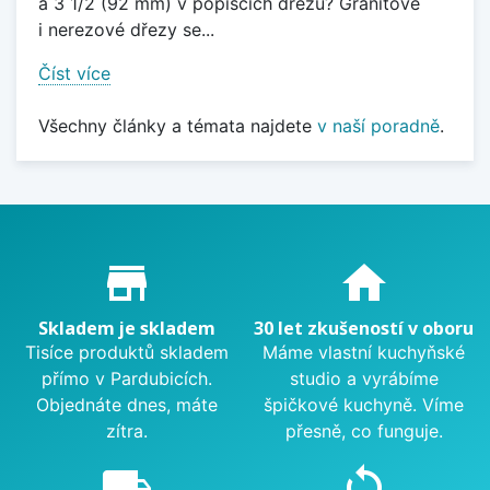
a 3 1/2 (92 mm) v popiscích dřezů? Granitové
i nerezové dřezy se...
Číst více
Všechny články a témata najdete
v naší poradně
.
Proč nakupovat u nás?
store_mall_directory
home
Skladem je skladem
30 let zkušeností v oboru
Tisíce produktů skladem
Máme vlastní kuchyňské
přímo v Pardubicích.
studio a vyrábíme
Objednáte dnes, máte
špičkové kuchyně. Víme
zítra.
přesně, co funguje.
local_shipping
sync