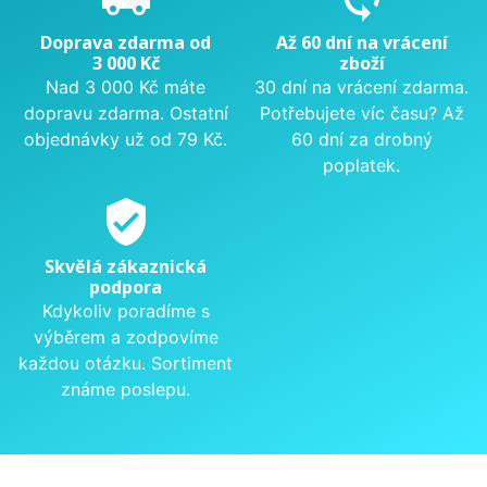
Doprava zdarma od
Až 60 dní na vrácení
3 000 Kč
zboží
Nad 3 000 Kč máte
30 dní na vrácení zdarma.
dopravu zdarma. Ostatní
Potřebujete víc času? Až
objednávky už od 79 Kč.
60 dní za drobný
poplatek.
verified_user
Skvělá zákaznická
podpora
Kdykoliv poradíme s
výběrem a zodpovíme
každou otázku. Sortiment
známe poslepu.