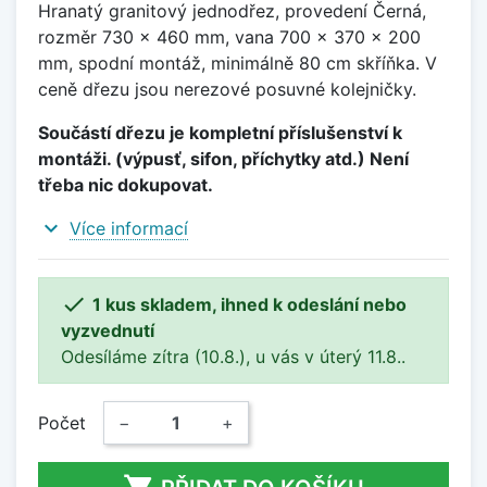
Hranatý granitový jednodřez, provedení Černá,
rozměr 730 x 460 mm, vana 700 x 370 x 200
mm, spodní montáž, minimálně 80 cm skříňka. V
ceně dřezu jsou nerezové posuvné kolejničky.
Součástí dřezu je kompletní příslušenství k
montáži. (výpusť, sifon, příchytky atd.) Není
třeba nic dokupovat.
expand_more
Více informací

1 kus skladem, ihned k odeslání nebo
vyzvednutí
Odesíláme zítra (10.8.), u vás v úterý 11.8..
Počet
−
+