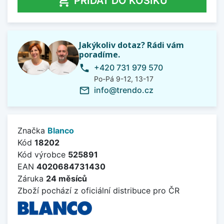

PŘIDAT DO KOŠÍKU
Jakýkoliv dotaz? Rádi vám
poradíme.
+420 731 979 570
phone
Po-Pá 9-12, 13-17
info@trendo.cz
mail_outline
Značka
Blanco
Kód
18202
Kód výrobce
525891
EAN
4020684731430
Záruka
24 měsíců
Zboží pochází z oficiální distribuce pro ČR