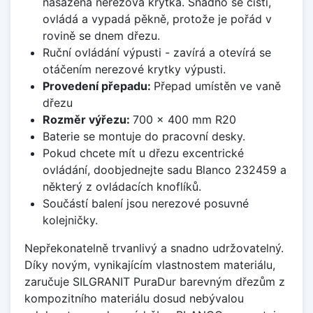
nasazená nerezová krytka. Snadno se čistí,
ovládá a vypadá pěkně, protože je pořád v
rovině se dnem dřezu.
Ruční ovládání výpusti - zavírá a otevírá se
otáčením nerezové krytky výpusti.
Provedení přepadu:
Přepad umístěn ve vaně
dřezu
Rozměr výřezu:
700 x 400 mm R20
Baterie se montuje do pracovní desky.
Pokud chcete mít u dřezu excentrické
ovládání, doobjednejte sadu Blanco 232459 a
některý z ovládacích knoflíků.
Součástí balení jsou nerezové posuvné
kolejničky.
Nepřekonatelně trvanlivý a snadno udržovatelný.
Díky novým, vynikajícím vlastnostem materiálu,
zaručuje SILGRANIT PuraDur barevným dřezům z
kompozitního materiálu dosud nebývalou