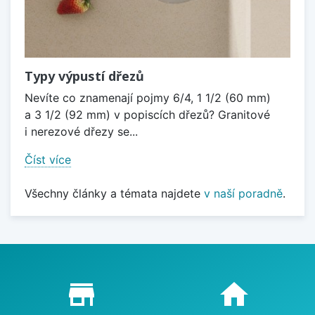
Typy výpustí dřezů
Nevíte co znamenají pojmy 6/4, 1 1/2 (60 mm)
a 3 1/2 (92 mm) v popiscích dřezů? Granitové
i nerezové dřezy se...
Číst více
Všechny články a témata najdete
v naší poradně
.
Proč nakupovat u nás?
store_mall_directory
home