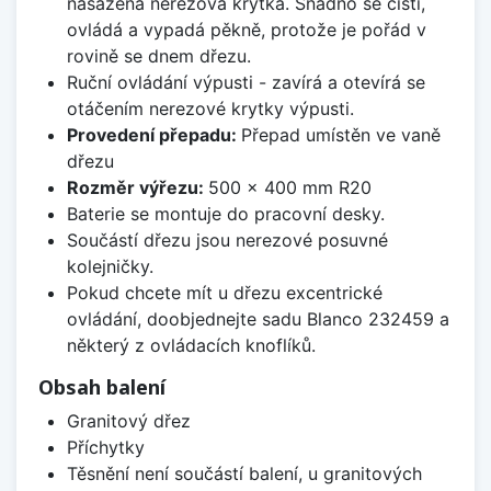
nasazená nerezová krytka. Snadno se čistí,
ovládá a vypadá pěkně, protože je pořád v
rovině se dnem dřezu.
Ruční ovládání výpusti - zavírá a otevírá se
otáčením nerezové krytky výpusti.
Provedení přepadu:
Přepad umístěn ve vaně
dřezu
Rozměr výřezu:
500 x 400 mm R20
Baterie se montuje do pracovní desky.
Součástí dřezu jsou nerezové posuvné
kolejničky.
Pokud chcete mít u dřezu excentrické
ovládání, doobjednejte sadu Blanco 232459 a
některý z ovládacích knoflíků.
Obsah balení
Granitový dřez
Příchytky
Těsnění není součástí balení, u granitových