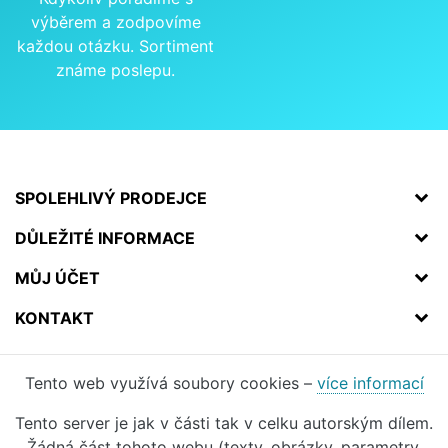
výběrem a zodpovíme
každou otázku. Sortiment
známe poslepu.
SPOLEHLIVÝ PRODEJCE
DŮLEŽITÉ INFORMACE
MŮJ ÚČET
KONTAKT
Tento web využívá soubory cookies –
více informací
Tento server je jak v části tak v celku autorským dílem.
Žádná část tohoto webu (texty, obrázky, parametry,