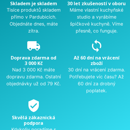
Skladem je skladem
30 let zkušeností v oboru
Tisíce produktů skladem
Máme vlastní kuchyňské
přímo v Pardubicích.
studio a vyrábíme
Objednáte dnes, máte
špičkové kuchyně. Víme
zítra.
přesně, co funguje.
local_shipping
sync
Doprava zdarma od
Až 60 dní na vrácení
3 000 Kč
zboží
Nad 3 000 Kč máte
30 dní na vrácení zdarma.
dopravu zdarma. Ostatní
Potřebujete víc času? Až
objednávky už od 79 Kč.
60 dní za drobný
poplatek.
verified_user
Skvělá zákaznická
podpora
Kdykoliv poradíme s