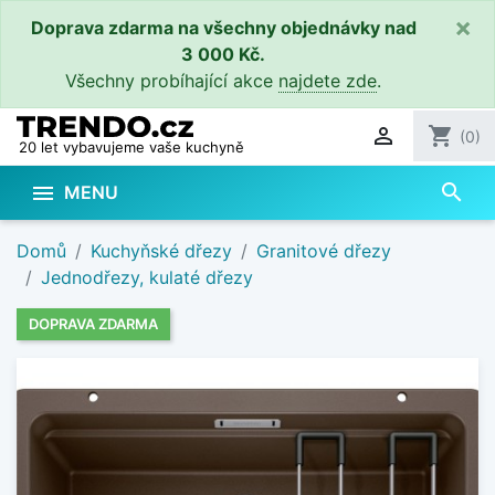
×
Doprava zdarma na všechny objednávky nad
3 000 Kč.
Všechny probíhající akce
najdete zde
.

shopping_cart
(0)
20 let vybavujeme vaše kuchyně
search

MENU
Domů
Kuchyňské dřezy
Granitové dřezy
Jednodřezy, kulaté dřezy
DOPRAVA ZDARMA