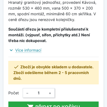
Hranatý granitový jednodřez, provedení Kávová,
rozměr 530 x 460 mm, vana 500 x 370 x 200
mm, spodní montáž, minimálně 60 cm skříňka. V
ceně dřezu jsou nerezové kolejničky.
Součástí dřezu je kompletní příslušenství k
montáži. (výpusť, sifon, příchytky atd.) Není
třeba nic dokupovat.
expand_more
Více informací

Zboží je obvykle skladem u dodavatele.
Zboží odešleme během 2 - 5 pracovních
dnů.
Počet
−
+