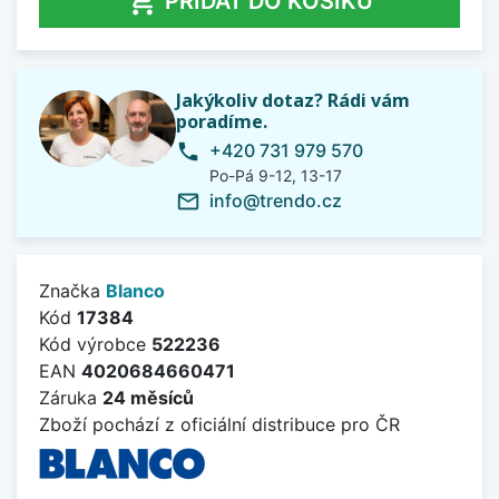

PŘIDAT DO KOŠÍKU
Jakýkoliv dotaz? Rádi vám
poradíme.
+420 731 979 570
phone
Po-Pá 9-12, 13-17
info@trendo.cz
mail_outline
Značka
Blanco
Kód
17384
Kód výrobce
522236
EAN
4020684660471
Záruka
24 měsíců
Zboží pochází z oficiální distribuce pro ČR