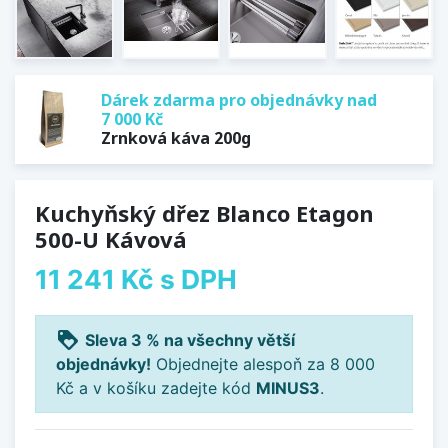
Dárek zdarma pro objednávky nad
7 000 Kč
Zrnková káva 200g
Kuchyňský dřez Blanco Etagon
500-U Kávová
11 241 Kč
s DPH
loyalty
Sleva 3 % na všechny větší
objednávky!
Objednejte alespoň za 8 000
Kč a v košíku zadejte kód
MINUS3
.