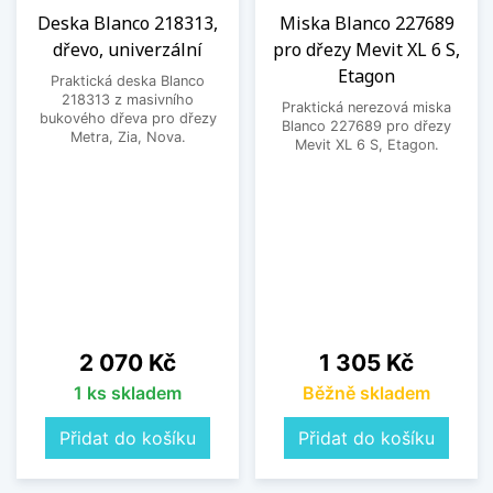
Deska Blanco 218313,
Miska Blanco 227689
dřevo, univerzální
pro dřezy Mevit XL 6 S,
Etagon
Praktická deska Blanco
218313 z masivního
Praktická nerezová miska
bukového dřeva pro dřezy
Blanco 227689 pro dřezy
Metra, Zia, Nova.
Mevit XL 6 S, Etagon.
Cena
Cena
2 070 Kč
1 305 Kč
1 ks skladem
Běžně skladem
Přidat do košíku
Přidat do košíku