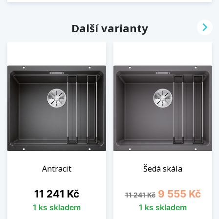

Další varianty
Antracit
Šedá skála
Cena
Běžná cena
Cena
11 241 Kč
9 555 Kč
11 241 Kč
1 ks skladem
1 ks skladem