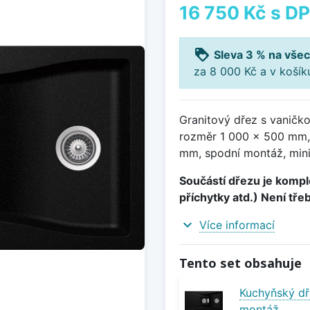
16 750 Kč
s D
loyalty
Sleva 3 % na všec
za 8 000 Kč a v koší
Granitový dřez s vaničk
rozměr 1 000 x 500 mm,
mm, spodní montáž, mini
Součástí dřezu je komple
příchytky atd.) Není tře
expand_more
Více informací
Tento set obsahuje
Kuchyňský dř
montáž