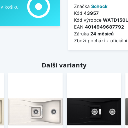
adjust
Značka
Schock
 v košíku
Kód
43957
Kód výrobce
WATD150
EAN
4014949687792
Záruka
24 měsíců
Zboží pochází z oficiální
Další varianty