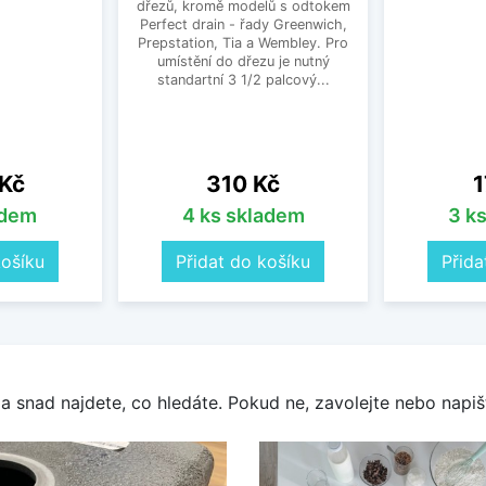
dřezů, kromě modelů s odtokem
Perfect drain - řady Greenwich,
Prepstation, Tia a Wembley. Pro
umístění do dřezu je nutný
standartní 3 1/2 palcový...
Cena
C
 Kč
310 Kč
1
adem
4 ks skladem
3 k
košíku
Přidat do košíku
Přida
a snad najdete, co hledáte. Pokud ne, zavolejte nebo napišt