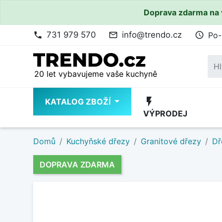
Doprava zdarma na 
731 979 570
info@trendo.cz
Po-
phone
mail_outline
access_time
20 let vybavujeme vaše kuchyně
flash_on
KATALOG ZBOŽÍ
VÝPRODEJ
Domů
Kuchyňské dřezy
Granitové dřezy
Dř
DOPRAVA ZDARMA