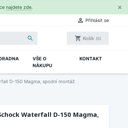
×
kce
najdete zde
.

Přihlásit se

shopping_cart
Košík
(0)
ORADNA
VŠE O
KONTAKT
NÁKUPU
rfall D-150 Magma, spodní montáž
Schock Waterfall D-150 Magma,