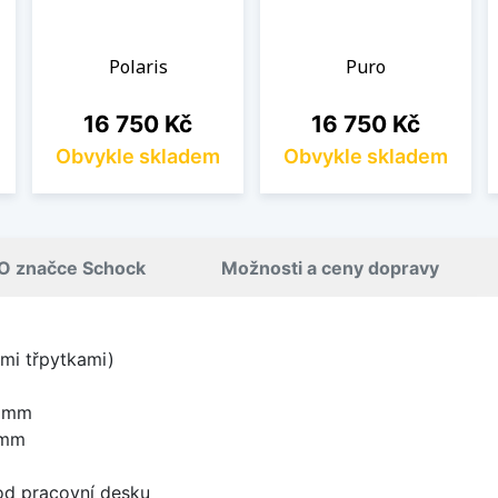
Polaris
Puro
Cena
Cena
16 750 Kč
16 750 Kč
Obvykle skladem
Obvykle skladem
O značce Schock
Možnosti a ceny dopravy
mi třpytkami)
0 mm
 mm
od pracovní desku