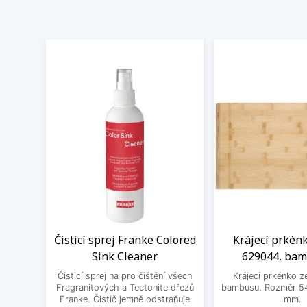
Čisticí sprej Franke Colored
Krájecí prkén
Sink Cleaner
629044, ba
Čisticí sprej na pro čištění všech
Krájecí prkénko ze
Fragranitových a Tectonite dřezů
bambusu. Rozměr 54
Franke. Čistič jemně odstraňuje
mm.