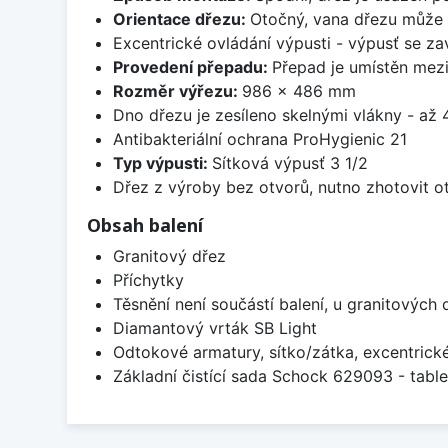
Orientace dřezu:
Otočný, vana dřezu může 
Excentrické ovládání výpusti - výpusť se zav
Provedení přepadu:
Přepad je umístěn mez
Rozměr výřezu:
986 x 486 mm
Dno dřezu je zesíleno skelnými vlákny - až 4
Antibakteriální ochrana ProHygienic 21
Typ výpusti:
Sítková výpusť 3 1/2
Dřez z výroby bez otvorů, nutno zhotovit ot
Obsah balení
Granitový dřez
Příchytky
Těsnění není součástí balení, u granitových 
Diamantový vrták SB Light
Odtokové armatury, sítko/zátka, excentrick
Základní čistící sada Schock 629093 - table