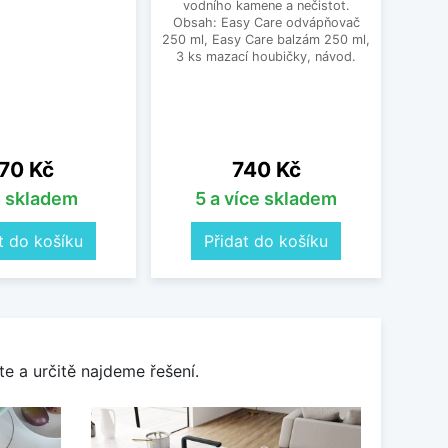
vodního kamene a nečistot.
dí
Obsah: Easy Care odvápňovač
250 ml, Easy Care balzám 250 ml,
3 ks mazací houbičky, návod.
ena
Cena
70 Kč
740 Kč
s skladem
5 a více skladem
t do košíku
Přidat do košíku
e a určitě najdeme řešení.