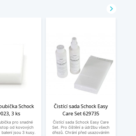

oubička Schock
Čistící sada Schock Easy
023, 3 ks
Care Set 629735
Zesvě
ubička pro snadné
Čistící sada Schock Easy Care
Schock
 stop od kovových
Set. Pro čištění a údržbu všech
bě
balení jsou 3 kusy.
dřezů. Chrání před usazováním
všechn