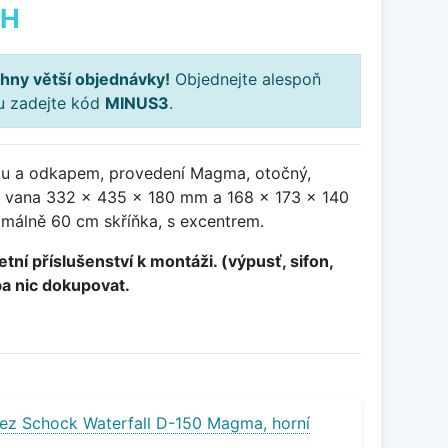
PH
hny větší objednávky!
Objednejte alespoň
ku zadejte kód
MINUS3
.
ou a odkapem, provedení Magma, otočný,
 vana 332 x 435 x 180 mm a 168 x 173 x 140
málně 60 cm skříňka, s excentrem.
tní příslušenství k montáži. (výpusť, sifon,
ba nic dokupovat.
ez Schock Waterfall D-150 Magma, horní