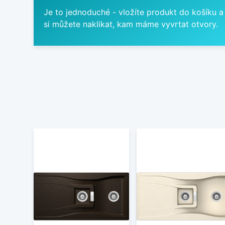
Je to jednoduché - vložíte produkt do košíku a
si můžete naklikat, kam máme vyvrtat otvory.