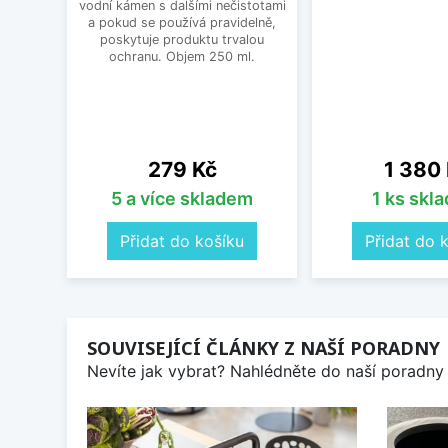
vodní kámen s dalšími nečistotami
a pokud se používá pravidelně,
poskytuje produktu trvalou
ochranu. Objem 250 ml.
Cena
Cena
279 Kč
1 380
5 a více skladem
1 ks skl
Přidat do košíku
Přidat do 
SOUVISEJÍCÍ ČLÁNKY Z NAŠÍ PORADNY
Nevíte jak vybrat? Nahlédněte do naší poradny 