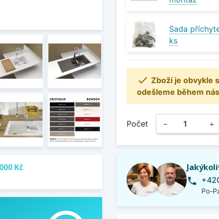
Sada příchyte
ks

Zboží je obvykle
odešleme během násle
Počet
−
+
000 Kč
Jakýkol
+420
phone
Po-Pá