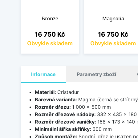
Bronze
Magnolia
Cena
Cena
16 750 Kč
16 750 Kč
Obvykle skladem
Obvykle skladem
Informace
Parametry zboží
Materiál:
Cristadur
Barevná varianta:
Magma (černá se stříbrný
Rozměr dřezu:
1 000 x 500 mm
Rozměr dřezové nádoby:
332 x 435 x 18
Rozměr dřezové vaničky:
168 x 173 x 140
Minimální šířka skříňky:
600 mm
Způsob montáže:
Spodní, dřez je usazen p