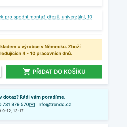
k pro spodní montáž dřezů, univerzální, 10
 skladem u výrobce v Německu. Zboží
dujících 4 - 10 pracovních dnů.

PŘIDAT DO KOŠÍKU
iv dotaz? Rádi vám poradíme.
 731 979 570
info@trendo.cz
mail_outline
 9-12, 13-17