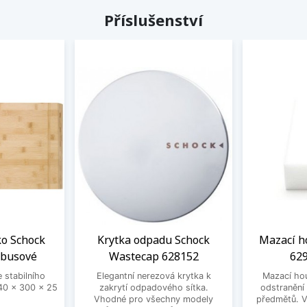
Příslušenství
ko Schock
Krytka odpadu Schock
Mazací h
mbusové
Wastecap 628152
629
 stabilního
Elegantní nerezová krytka k
Mazací ho
0 x 300 x 25
zakrytí odpadového sítka.
odstranění
Vhodné pro všechny modely
předmětů. V 