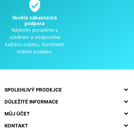
verified_user
Skvělá zákaznická
podpora
Kdykoliv poradíme s
výběrem a zodpovíme
každou otázku. Sortiment
známe poslepu.
SPOLEHLIVÝ PRODEJCE
DŮLEŽITÉ INFORMACE
MŮJ ÚČET
KONTAKT