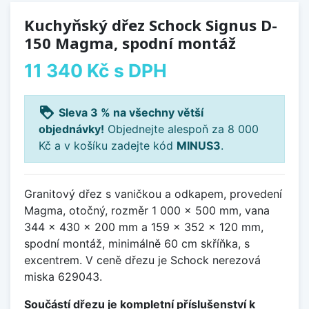
Kuchyňský dřez Schock Signus D-
150 Magma, spodní montáž
11 340 Kč
s DPH
loyalty
Sleva 3 % na všechny větší
objednávky!
Objednejte alespoň za 8 000
Kč a v košíku zadejte kód
MINUS3
.
Granitový dřez s vaničkou a odkapem, provedení
Magma, otočný, rozměr 1 000 x 500 mm, vana
344 x 430 x 200 mm a 159 x 352 x 120 mm,
spodní montáž, minimálně 60 cm skříňka, s
excentrem. V ceně dřezu je Schock nerezová
miska 629043.
Součástí dřezu je kompletní příslušenství k