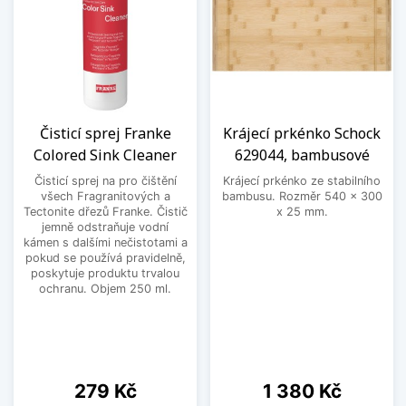
Čisticí sprej Franke
Krájecí prkénko Schock
Colored Sink Cleaner
629044, bambusové
Čisticí sprej na pro čištění
Krájecí prkénko ze stabilního
všech Fragranitových a
bambusu. Rozměr 540 x 300
Tectonite dřezů Franke. Čistič
x 25 mm.
jemně odstraňuje vodní
kámen s dalšími nečistotami a
pokud se používá pravidelně,
poskytuje produktu trvalou
ochranu. Objem 250 ml.
Cena
Cena
279 Kč
1 380 Kč