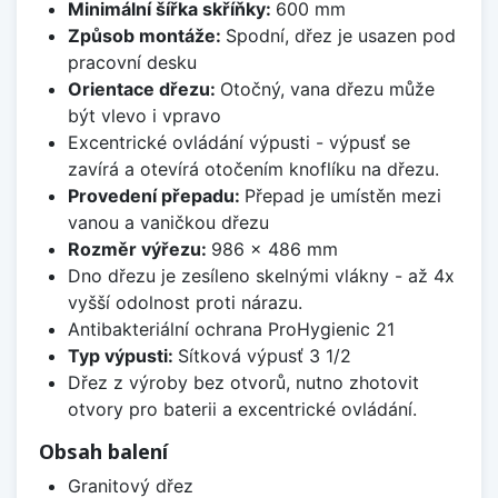
Minimální šířka skříňky:
600 mm
Způsob montáže:
Spodní, dřez je usazen pod
pracovní desku
Orientace dřezu:
Otočný, vana dřezu může
být vlevo i vpravo
Excentrické ovládání výpusti - výpusť se
zavírá a otevírá otočením knoflíku na dřezu.
Provedení přepadu:
Přepad je umístěn mezi
vanou a vaničkou dřezu
Rozměr výřezu:
986 x 486 mm
Dno dřezu je zesíleno skelnými vlákny - až 4x
vyšší odolnost proti nárazu.
Antibakteriální ochrana ProHygienic 21
Typ výpusti:
Sítková výpusť 3 1/2
Dřez z výroby bez otvorů, nutno zhotovit
otvory pro baterii a excentrické ovládání.
Obsah balení
Granitový dřez