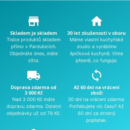
Proč nakupovat u nás?
store_mall_directory
home
Skladem je skladem
30 let zkušeností v oboru
Tisíce produktů skladem
Máme vlastní kuchyňské
přímo v Pardubicích.
studio a vyrábíme
Objednáte dnes, máte
špičkové kuchyně. Víme
zítra.
přesně, co funguje.
local_shipping
sync
Doprava zdarma od
Až 60 dní na vrácení
3 000 Kč
zboží
Nad 3 000 Kč máte
30 dní na vrácení zdarma.
dopravu zdarma. Ostatní
Potřebujete víc času? Až
objednávky už od 79 Kč.
60 dní za drobný
poplatek.