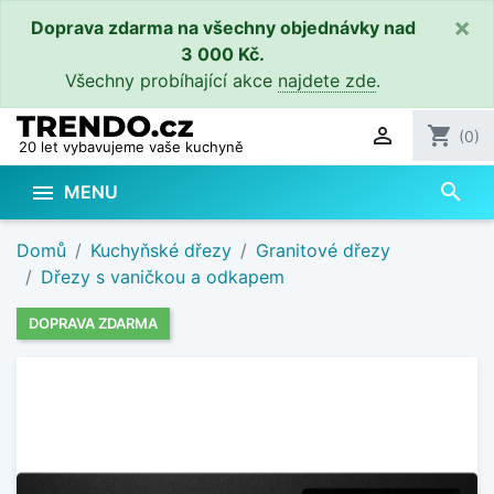
×
Doprava zdarma na všechny objednávky nad
3 000 Kč.
Všechny probíhající akce
najdete zde
.

shopping_cart
(0)
20 let vybavujeme vaše kuchyně
search

MENU
Domů
Kuchyňské dřezy
Granitové dřezy
Dřezy s vaničkou a odkapem
DOPRAVA ZDARMA