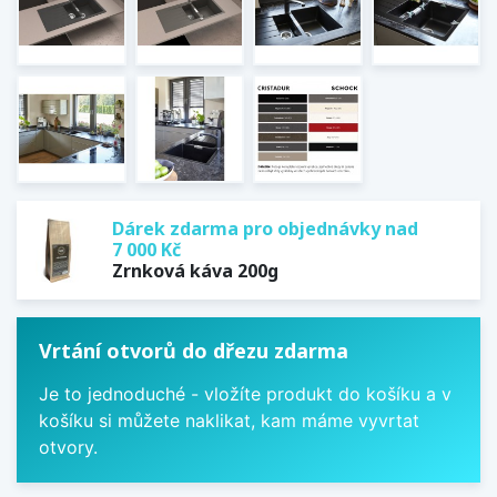
Dárek zdarma pro objednávky nad
7 000 Kč
Zrnková káva 200g
Vrtání otvorů do dřezu zdarma
Je to jednoduché - vložíte produkt do košíku a v
košíku si můžete naklikat, kam máme vyvrtat
otvory.