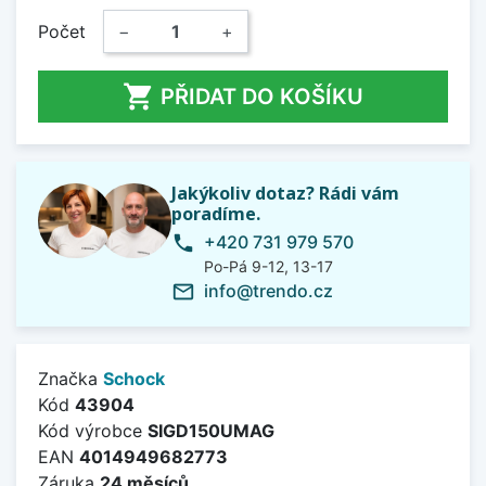
Počet
−
+

PŘIDAT DO KOŠÍKU
Jakýkoliv dotaz? Rádi vám
poradíme.
+420 731 979 570
phone
Po-Pá 9-12, 13-17
info@trendo.cz
mail_outline
Značka
Schock
Kód
43904
Kód výrobce
SIGD150UMAG
EAN
4014949682773
Záruka
24 měsíců