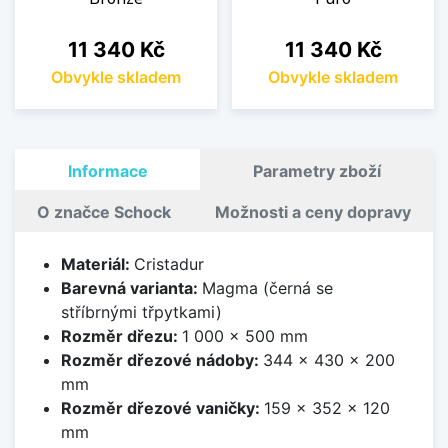
Cena
Cena
11 340 Kč
11 340 Kč
Obvykle skladem
Obvykle skladem
Informace
Parametry zboží
O značce Schock
Možnosti a ceny dopravy
Materiál:
Cristadur
Barevná varianta:
Magma (černá se
stříbrnými třpytkami)
Rozměr dřezu:
1 000 x 500 mm
Rozměr dřezové nádoby:
344 x 430 x 200
mm
Rozměr dřezové vaničky:
159 x 352 x 120
mm