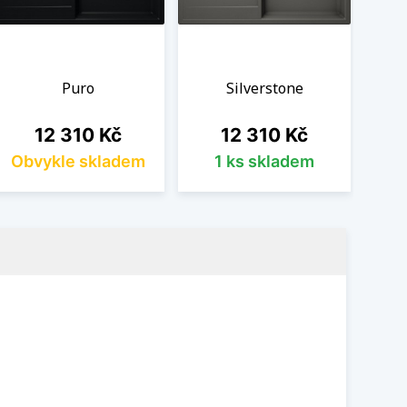
Puro
Silverstone
Cena
Cena
12 310 Kč
12 310 Kč
Obvykle skladem
1 ks skladem
Ob