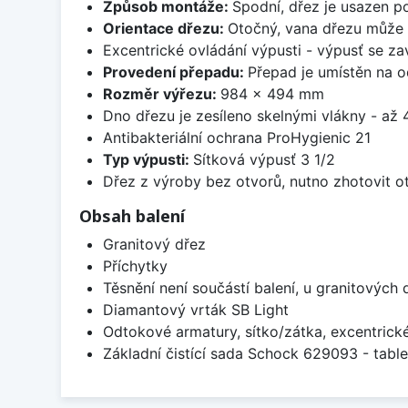
Způsob montáže:
Spodní, dřez je usazen p
Orientace dřezu:
Otočný, vana dřezu může 
Excentrické ovládání výpusti - výpusť se zav
Provedení přepadu:
Přepad je umístěn na 
Rozměr výřezu:
984 x 494 mm
Dno dřezu je zesíleno skelnými vlákny - až 4
Antibakteriální ochrana ProHygienic 21
Typ výpusti:
Sítková výpusť 3 1/2
Dřez z výroby bez otvorů, nutno zhotovit ot
Obsah balení
Granitový dřez
Příchytky
Těsnění není součástí balení, u granitových 
Diamantový vrták SB Light
Odtokové armatury, sítko/zátka, excentrick
Základní čistící sada Schock 629093 - table