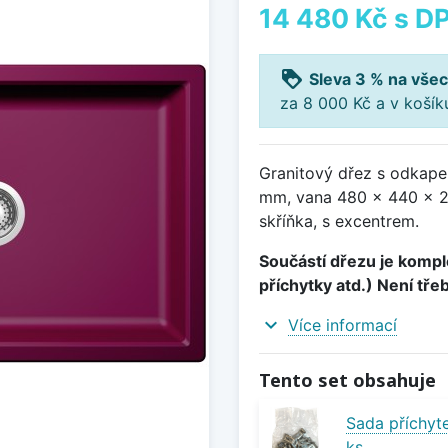
14 480 Kč
s D
loyalty
Sleva 3 % na všec
za 8 000 Kč a v koší
Granitový dřez s odkape
mm, vana 480 x 440 x 2
skříňka, s excentrem.
Součástí dřezu je komple
příchytky atd.) Není tře
expand_more
Více informací
Tento set obsahuje
Sada příchyte
ks