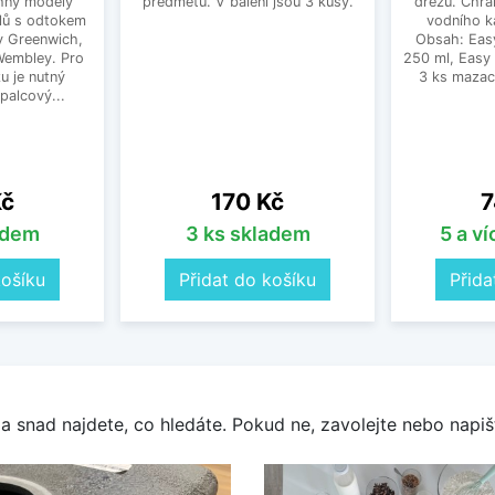
hny modely
předmětů. V balení jsou 3 kusy.
dřezů. Chrá
lů s odtokem
vodního k
dy Greenwich,
Obsah: Eas
 Wembley. Pro
250 ml, Easy
u je nutný
3 ks mazac
palcový...
Cena
C
Kč
170 Kč
7
adem
3 ks skladem
5 a v
košíku
Přidat do košíku
Přida
a snad najdete, co hledáte. Pokud ne, zavolejte nebo napišt