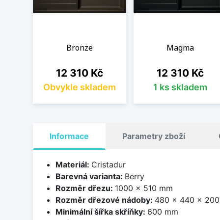
Bronze
Magma
Cena
Cena
12 310 Kč
12 310 Kč
Obvykle skladem
1 ks skladem
Informace
Parametry zboží
Materiál:
Cristadur
Barevná varianta:
Berry
Rozměr dřezu:
1000 x 510 mm
Rozměr dřezové nádoby:
480 x 440 x 20
Minimální šířka skříňky:
600 mm