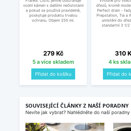
Franke. Čistič jemně odstraňuje
Vhodné pro všec
vodní kámen s dalšími nečistotami
dřezů, kromě mode
a pokud se používá pravidelně,
Perfect drain - řa
poskytuje produktu trvalou
Prepstation, Tia a
ochranu. Objem 250 ml.
umístění do dřez
standartní 3 1/2 
Cena
Cena
279 Kč
310 
5 a více skladem
4 ks skl
Přidat do košíku
Přidat do 
SOUVISEJÍCÍ ČLÁNKY Z NAŠÍ PORADNY
Nevíte jak vybrat? Nahlédněte do naší poradny 