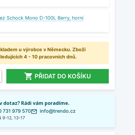
ez Schock Mono D-100L Berry, horní
 skladem u výrobce v Německu. Zboží
dujících 4 - 10 pracovních dnů.

PŘIDAT DO KOŠÍKU
iv dotaz? Rádi vám poradíme.
 731 979 570
info@trendo.cz
mail_outline
 9-12, 13-17