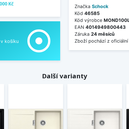
000 Kč
Značka
Schock
Kód
46585
Kód výrobce
MOND100
EAN
4014949800443
adjust
Záruka
24 měsíců
Zboží pochází z oficiální
 v košíku
Další varianty