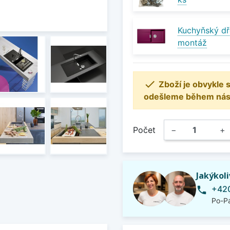
Kuchyňský dř
montáž

Zboží je obvykle
odešleme během násle
Počet
−
+
Jakýkol
+420
phone
Po-Pá