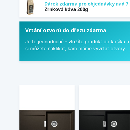
Dárek zdarma pro objednávky nad 7 
Zrnková káva 200g
Vrtání otvorů do dřezu zdarma
Je to jednoduché - vložíte produkt do košíku a
si můžete naklikat, kam máme vyvrtat otvory.