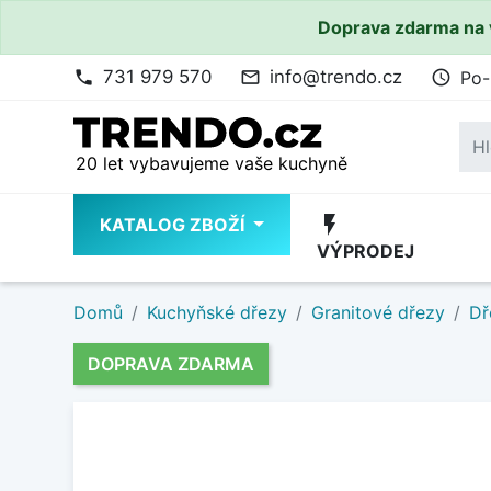
Doprava zdarma na 
731 979 570
info@trendo.cz
Po-
phone
mail_outline
access_time
20 let vybavujeme vaše kuchyně
flash_on
KATALOG ZBOŽÍ
VÝPRODEJ
Domů
Kuchyňské dřezy
Granitové dřezy
Dř
DOPRAVA ZDARMA