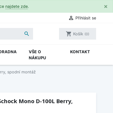
×
kce
najdete zde
.

Přihlásit se

shopping_cart
Košík
(0)
ORADNA
VŠE O
KONTAKT
NÁKUPU
ry, spodní montáž
Schock Mono D-100L Berry,