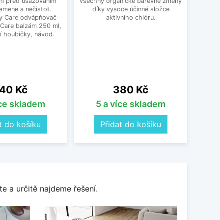
ní před usazováním
všechny organické barevné změny
Ten
amene a nečistot.
díky vysoce účinné složce
výr
y Care odvápňovač
aktivního chlóru.
 Care balzám 250 ml,
í houbičky, návod.
ena
Cena
40 Kč
380 Kč
íce skladem
5 a více skladem
O
t do košíku
Přidat do košíku
e a určitě najdeme řešení.