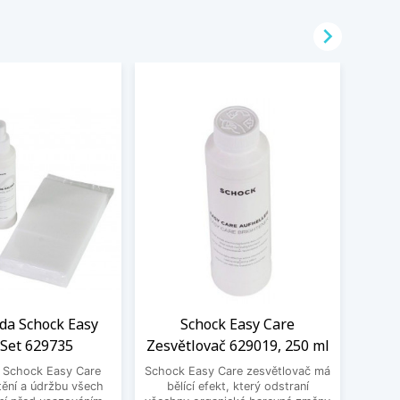

ada Schock Easy
Schock Easy Care
LED
 Set 629735
Zesvětlovač 629019, 250 ml
Sch
a Schock Easy Care
Schock Easy Care zesvětlovač má
Moder
tění a údržbu všech
bělící efekt, který odstraní
jako p