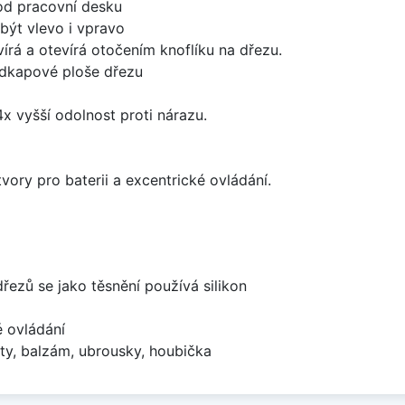
od pracovní desku
být vlevo i vpravo
írá a otevírá otočením knoflíku na dřezu.
odkapové ploše dřezu
x vyšší odolnost proti nárazu.
vory pro baterii a excentrické ovládání.
dřezů se jako těsnění používá silikon
é ovládání
ty, balzám, ubrousky, houbička