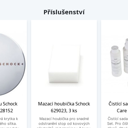
Příslušenství
u Schock
Mazací houbička Schock
Čistící s
628152
629023, 3 ks
Care
vá krytka k
Mazací houbička pro snadné
Čistící sad
ého sítka.
odstranění stop od kovových
Set. Pro čiš