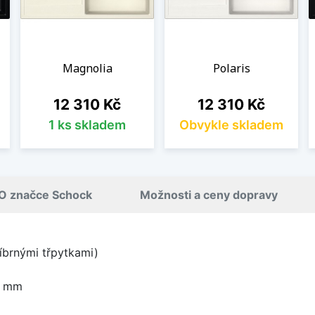
Magnolia
Polaris
Cena
Cena
12 310 Kč
12 310 Kč
1 ks skladem
Obvykle skladem
O značce Schock
Možnosti a ceny dopravy
íbrnými třpytkami)
0 mm