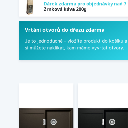
Dárek zdarma pro objednávky nad 7 
Zrnková káva 200g
Vrtání otvorů do dřezu zdarma
Je to jednoduché - vložíte produkt do košíku a
si můžete naklikat, kam máme vyvrtat otvory.