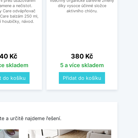
ní před usazováním
všechny organické barevné změny
Ten
amene a nečistot.
díky vysoce účinné složce
výr
y Care odvápňovač
aktivního chlóru.
 Care balzám 250 ml,
í houbičky, návod.
ena
Cena
40 Kč
380 Kč
íce skladem
5 a více skladem
O
t do košíku
Přidat do košíku
e a určitě najdeme řešení.