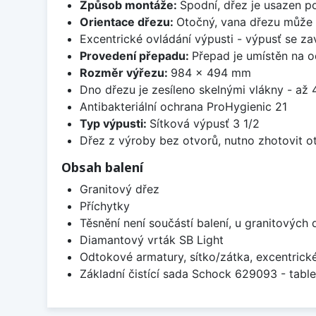
Způsob montáže:
Spodní, dřez je usazen p
Orientace dřezu:
Otočný, vana dřezu může 
Excentrické ovládání výpusti - výpusť se zav
Provedení přepadu:
Přepad je umístěn na 
Rozměr výřezu:
984 x 494 mm
Dno dřezu je zesíleno skelnými vlákny - až 4
Antibakteriální ochrana ProHygienic 21
Typ výpusti:
Sítková výpusť 3 1/2
Dřez z výroby bez otvorů, nutno zhotovit ot
Obsah balení
Granitový dřez
Příchytky
Těsnění není součástí balení, u granitových 
Diamantový vrták SB Light
Odtokové armatury, sítko/zátka, excentrick
Základní čistící sada Schock 629093 - table