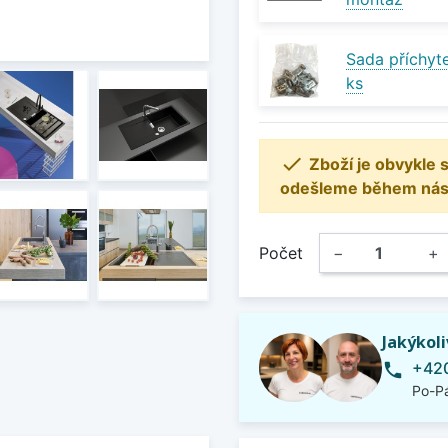
Sada příchyte
ks

Zboží je obvykle
odešleme během násle
Počet
−
+
Jakýkol
+420
phone
Po-Pá