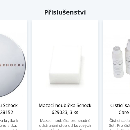
Příslušenství
u Schock
Mazací houbička Schock
Čistící s
628152
629023, 3 ks
Care
vá krytka k
Mazací houbička pro snadné
Čistící sad
ého sítka.
odstranění stop od kovových
Set. Pro čiš