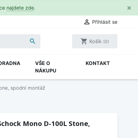
×
kce
najdete zde
.

Přihlásit se

shopping_cart
Košík
(0)
ORADNA
VŠE O
KONTAKT
NÁKUPU
one, spodní montáž
Schock Mono D-100L Stone,