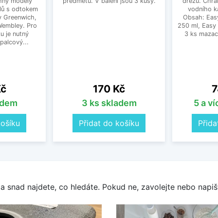
hny modely
předmětů. V balení jsou 3 kusy.
dřezů. Chrá
lů s odtokem
vodního k
dy Greenwich,
Obsah: Eas
 Wembley. Pro
250 ml, Easy
u je nutný
3 ks mazac
palcový...
Cena
C
Kč
170 Kč
7
adem
3 ks skladem
5 a v
košíku
Přidat do košíku
Přida
a snad najdete, co hledáte. Pokud ne, zavolejte nebo napišt