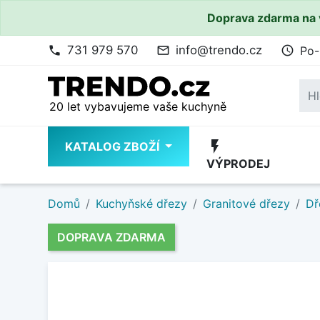
Doprava zdarma na 
731 979 570
info@trendo.cz
Po-
phone
mail_outline
access_time
20 let vybavujeme vaše kuchyně
flash_on
KATALOG ZBOŽÍ
VÝPRODEJ
Domů
Kuchyňské dřezy
Granitové dřezy
Dř
DOPRAVA ZDARMA