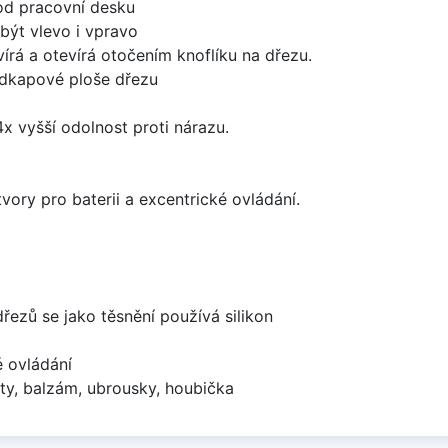
od pracovní desku
být vlevo i vpravo
írá a otevírá otočením knoflíku na dřezu.
odkapové ploše dřezu
x vyšší odolnost proti nárazu.
vory pro baterii a excentrické ovládání.
dřezů se jako těsnění používá silikon
é ovládání
ty, balzám, ubrousky, houbička