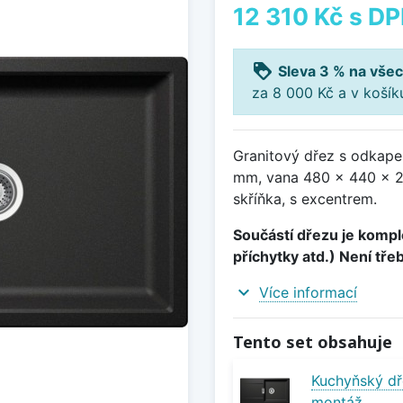
12 310 Kč
s D
loyalty
Sleva 3 % na všec
za 8 000 Kč a v koší
Granitový dřez s odkape
mm, vana 480 x 440 x 2
skříňka, s excentrem.
Součástí dřezu je komple
příchytky atd.) Není tře
expand_more
Více informací
Tento set obsahuje
Kuchyňský dř
montáž