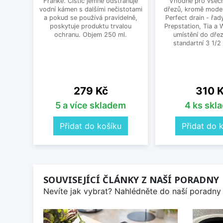
Franke. Čistič jemně odstraňuje
Vhodné pro všec
vodní kámen s dalšími nečistotami
dřezů, kromě mode
a pokud se používá pravidelně,
Perfect drain - řa
poskytuje produktu trvalou
Prepstation, Tia a
ochranu. Objem 250 ml.
umístění do dřez
standartní 3 1/2 
Cena
Cena
279 Kč
310 
5 a více skladem
4 ks skl
Přidat do košíku
Přidat do 
SOUVISEJÍCÍ ČLÁNKY Z NAŠÍ PORADNY
Nevíte jak vybrat? Nahlédněte do naší poradny 