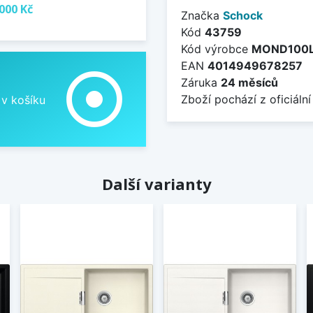
000 Kč
Značka
Schock
Kód
43759
Kód výrobce
MOND100
EAN
4014949678257
adjust
Záruka
24 měsíců
Zboží pochází z oficiální
 v košíku
Další varianty