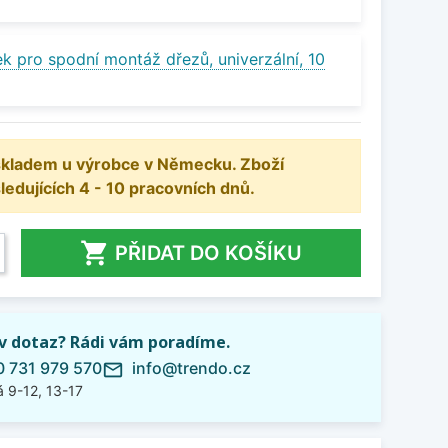
k pro spodní montáž dřezů, univerzální, 10
 skladem u výrobce v Německu. Zboží
dujících 4 - 10 pracovních dnů.

PŘIDAT DO KOŠÍKU
iv dotaz? Rádi vám poradíme.
 731 979 570
info@trendo.cz
mail_outline
 9-12, 13-17