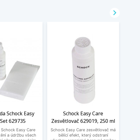

ada Schock Easy
Schock Easy Care
LED
 Set 629735
Zesvětlovač 629019, 250 ml
Sch
a Schock Easy Care
Schock Easy Care zesvětlovač má
Moder
tění a údržbu všech
bělící efekt, který odstraní
jako p