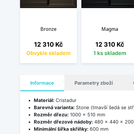
Bronze
Magma
Cena
Cena
12 310 Kč
12 310 Kč
Obvykle skladem
1 ks skladem
Informace
Parametry zboží
Materiál:
Cristadur
Barevná varianta:
Stone (tmavší šedá se stř
Rozměr dřezu:
1000 x 510 mm
Rozměr dřezové nádoby:
480 x 440 x 20
Minimální šířka skříňky:
600 mm