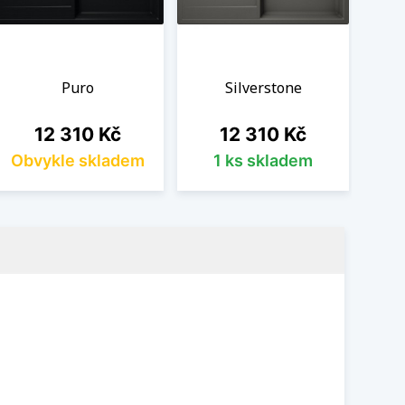
Puro
Silverstone
Cena
Cena
12 310 Kč
12 310 Kč
Obvykle skladem
1 ks skladem
Ob