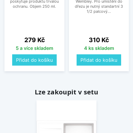
poskytuje produktu trvalou
Wembley. Pro umístění do
ochranu. Objem 250 ml.
dřezu je nutný standartní 3
1/2 palcový...
Cena
Cena
279 Kč
310 Kč
5 a více skladem
4 ks skladem
Přidat do košíku
Přidat do košíku
Lze zakoupit v setu