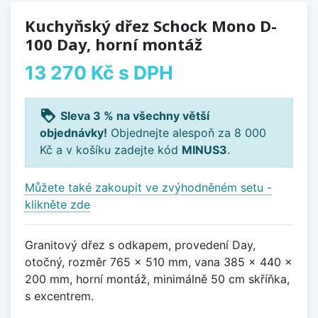
Kuchyňský dřez Schock Mono D-
100 Day, horní montáž
13 270 Kč
s DPH
loyalty
Sleva 3 % na všechny větší
objednávky!
Objednejte alespoň za 8 000
Kč a v košíku zadejte kód
MINUS3
.
Můžete také zakoupit ve zvýhodněném setu -
klikněte zde
Granitový dřez s odkapem, provedení Day,
otočný, rozměr 765 x 510 mm, vana 385 x 440 x
200 mm, horní montáž, minimálně 50 cm skříňka,
s excentrem.