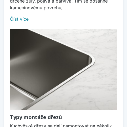
drcené žuly, pojiva a barviva. Tím se dosáhne
kameninovému povrchu,...
Číst více
Typy montáže dřezů
Kuchyňské dřezy se dají namontovat na několik