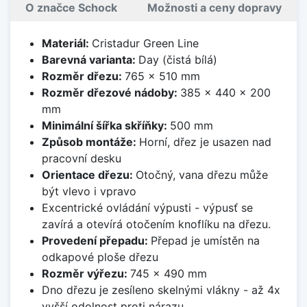
O značce Schock
Možnosti a ceny dopravy
Materiál:
Cristadur Green Line
Barevná varianta:
Day (čistá bílá)
Rozměr dřezu:
765 x 510 mm
Rozměr dřezové nádoby:
385 x 440 x 200
mm
Minimální šířka skříňky:
500 mm
Způsob montáže:
Horní, dřez je usazen nad
pracovní desku
Orientace dřezu:
Otočný, vana dřezu může
být vlevo i vpravo
Excentrické ovládání výpusti - výpusť se
zavírá a otevírá otočením knoflíku na dřezu.
Provedení přepadu:
Přepad je umístěn na
odkapové ploše dřezu
Rozměr výřezu:
745 x 490 mm
Dno dřezu je zesíleno skelnými vlákny - až 4x
vyšší odolnost proti nárazu.