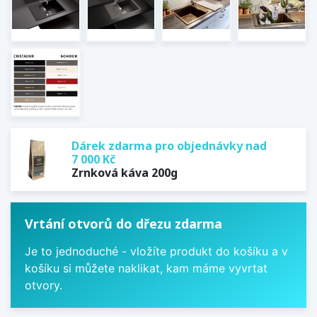
Dárek zdarma pro objednávky nad
7 000 Kč
Zrnková káva 200g
Vrtání otvorů do dřezu zdarma
Je to jednoduché - vložíte produkt do košíku a v
košíku si můžete naklikat, kam máme vyvrtat
otvory.