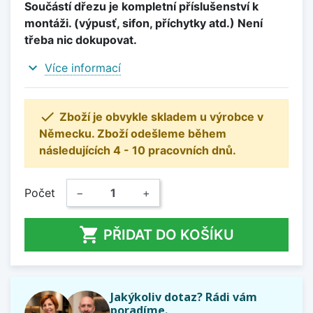
Součástí dřezu je kompletní příslušenství k
montáži. (výpusť, sifon, příchytky atd.) Není
třeba nic dokupovat.
expand_more
Více informací

Zboží je obvykle skladem u výrobce v
Německu. Zboží odešleme během
následujících 4 - 10 pracovních dnů.
Počet
−
+

PŘIDAT DO KOŠÍKU
Jakýkoliv dotaz? Rádi vám
poradíme.