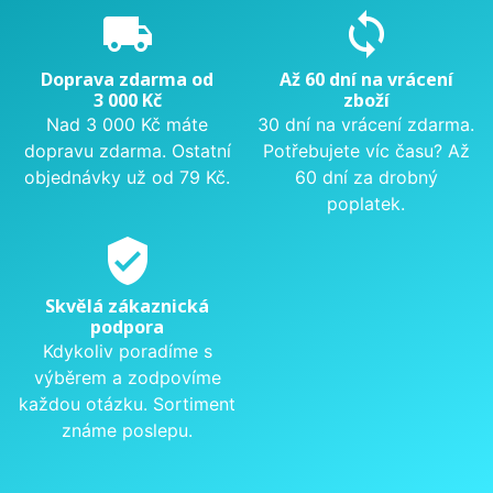
local_shipping
sync
Doprava zdarma od
Až 60 dní na vrácení
3 000 Kč
zboží
Nad 3 000 Kč máte
30 dní na vrácení zdarma.
dopravu zdarma. Ostatní
Potřebujete víc času? Až
objednávky už od 79 Kč.
60 dní za drobný
poplatek.
verified_user
Skvělá zákaznická
podpora
Kdykoliv poradíme s
výběrem a zodpovíme
každou otázku. Sortiment
známe poslepu.