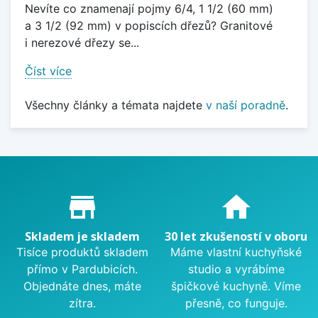
Nevíte co znamenají pojmy 6/4, 1 1/2 (60 mm)
a 3 1/2 (92 mm) v popiscích dřezů? Granitové
i nerezové dřezy se...
Číst více
Všechny články a témata najdete
v naší poradně
.
Proč nakupovat u nás?
store_mall_directory
home
Skladem je skladem
30 let zkušeností v oboru
Tisíce produktů skladem
Máme vlastní kuchyňské
přímo v Pardubicích.
studio a vyrábíme
Objednáte dnes, máte
špičkové kuchyně. Víme
zítra.
přesně, co funguje.