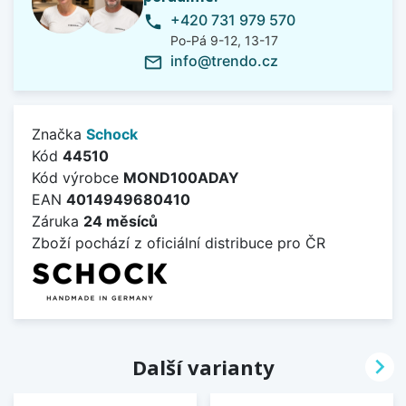
+420 731 979 570
phone
Po-Pá 9-12, 13-17
info@trendo.cz
mail_outline
Značka
Schock
Kód
44510
Kód výrobce
MOND100ADAY
EAN
4014949680410
Záruka
24 měsíců
Zboží pochází z oficiální distribuce pro ČR

Další varianty