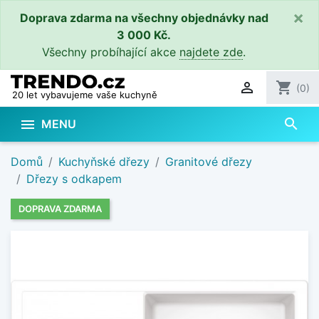
×
Doprava zdarma na všechny objednávky nad
3 000 Kč.
Všechny probíhající akce
najdete zde
.

shopping_cart
(0)
20 let vybavujeme vaše kuchyně
search

MENU
Domů
Kuchyňské dřezy
Granitové dřezy
Dřezy s odkapem
DOPRAVA ZDARMA