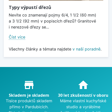
Typy výpustí dřezů
Nevíte co znamenají pojmy 6/4, 1 1/2 (60 mm)
a 3 1/2 (92 mm) v popiscích dřezů? Granitové
i nerezové dřezy se...
Číst více
Všechny články a témata najdete
v naší poradně
.
Proč nakupovat u nás?
store_mall_directory
home
Skladem je skladem
30 let zkušeností v oboru
Tisíce produktů skladem
Máme vlastní kuchyňské
přímo v Pardubicích.
studio a vyrábíme