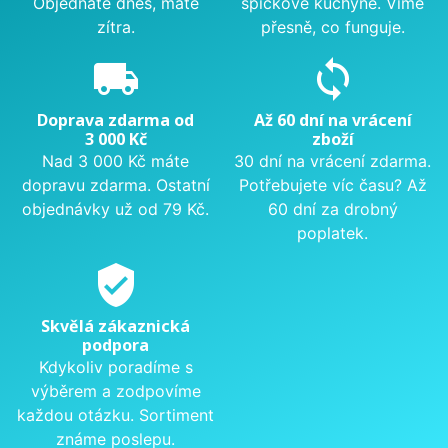
Objednáte dnes, máte
špičkové kuchyně. Víme
zítra.
přesně, co funguje.
local_shipping
sync
Doprava zdarma od
Až 60 dní na vrácení
3 000 Kč
zboží
Nad 3 000 Kč máte
30 dní na vrácení zdarma.
dopravu zdarma. Ostatní
Potřebujete víc času? Až
objednávky už od 79 Kč.
60 dní za drobný
poplatek.
verified_user
Skvělá zákaznická
podpora
Kdykoliv poradíme s
výběrem a zodpovíme
každou otázku. Sortiment
známe poslepu.