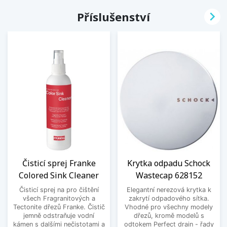

Příslušenství
Čisticí sprej Franke
Krytka odpadu Schock
Colored Sink Cleaner
Wastecap 628152
Čisticí sprej na pro čištění
Elegantní nerezová krytka k
všech Fragranitových a
zakrytí odpadového sítka.
Tectonite dřezů Franke. Čistič
Vhodné pro všechny modely
jemně odstraňuje vodní
dřezů, kromě modelů s
kámen s dalšími nečistotami a
odtokem Perfect drain - řady