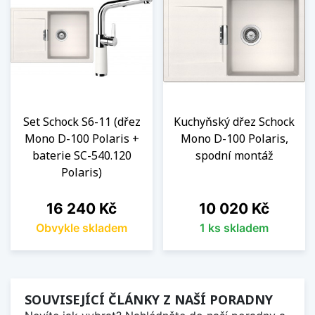
Set Schock S6-11 (dřez
Kuchyňský dřez Schock
Mono D-100 Polaris +
Mono D-100 Polaris,
baterie SC-540.120
spodní montáž
Polaris)
Cena
Cena
16 240 Kč
10 020 Kč
Obvykle skladem
1 ks skladem
SOUVISEJÍCÍ ČLÁNKY Z NAŠÍ PORADNY