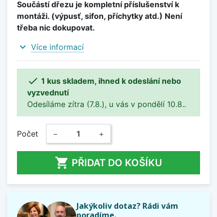
Součástí dřezu je kompletní příslušenství k
montáži. (výpusť, sifon, příchytky atd.) Není
třeba nic dokupovat.
expand_more
Více informací

1 kus skladem, ihned k odeslání nebo
vyzvednutí
Odesíláme zítra (7.8.), u vás v pondělí 10.8..
Počet
−
+

PŘIDAT DO KOŠÍKU
Jakýkoliv dotaz? Rádi vám
poradíme.