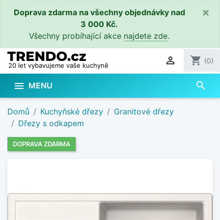
×
Doprava zdarma na všechny objednávky nad
3 000 Kč.
Všechny probíhající akce
najdete zde
.

shopping_cart
(0)
20 let vybavujeme vaše kuchyně
search

MENU
Domů
Kuchyňské dřezy
Granitové dřezy
Dřezy s odkapem
DOPRAVA ZDARMA