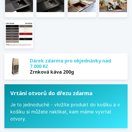
Dárek zdarma pro objednávky nad
7 000 Kč
Zrnková káva 200g
Vrtání otvorů do dřezu zdarma
Je to jednoduché - vložíte produkt do košíku a v
košíku si můžete naklikat, kam máme vyvrtat
otvory.