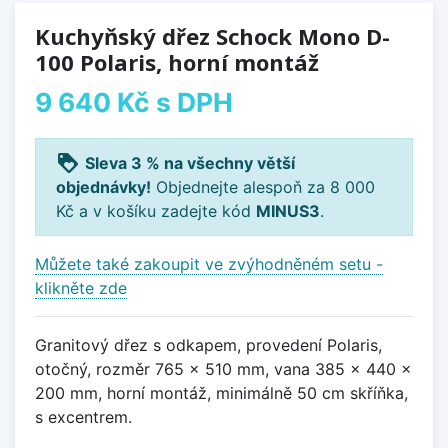
Kuchyňský dřez Schock Mono D-
100 Polaris, horní montáž
9 640 Kč
s DPH
loyalty
Sleva 3 % na všechny větší
objednávky!
Objednejte alespoň za 8 000
Kč a v košíku zadejte kód
MINUS3
.
Můžete také zakoupit ve zvýhodněném setu -
klikněte zde
Granitový dřez s odkapem, provedení Polaris,
otočný, rozměr 765 x 510 mm, vana 385 x 440 x
200 mm, horní montáž, minimálně 50 cm skříňka,
s excentrem.