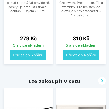
pokud se používá pravidelně,
Greenwich, Prepstation, Tia a
poskytuje produktu trvalou
Wembley. Pro umístění do
ochranu. Objem 250 ml.
dřezu je nutný standartní 3
1/2 palcový...
Cena
Cena
279 Kč
310 Kč
5 a více skladem
5 a více skladem
Přidat do košíku
Přidat do košíku

Lze zakoupit v setu