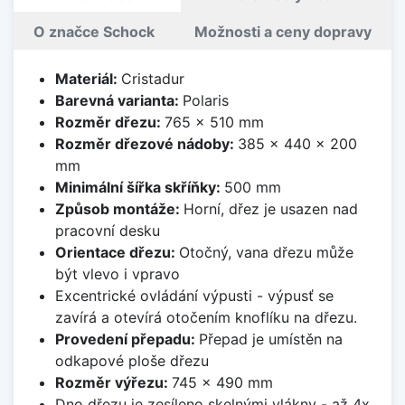
O značce Schock
Možnosti a ceny dopravy
Materiál:
Cristadur
Barevná varianta:
Polaris
Rozměr dřezu:
765 x 510 mm
Rozměr dřezové nádoby:
385 x 440 x 200
mm
Minimální šířka skříňky:
500 mm
Způsob montáže:
Horní, dřez je usazen nad
pracovní desku
Orientace dřezu:
Otočný, vana dřezu může
být vlevo i vpravo
Excentrické ovládání výpusti - výpusť se
zavírá a otevírá otočením knoflíku na dřezu.
Provedení přepadu:
Přepad je umístěn na
odkapové ploše dřezu
Rozměr výřezu:
745 x 490 mm
Dno dřezu je zesíleno skelnými vlákny - až 4x