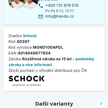
+420 731 979 570
phone
Po-Pá 9-12, 13-17
info@trendo.cz
mail_outline
Značka
Schock
Kód
40397
Kód výrobce
MOND100APOL
EAN
4014949677854
Záruka
Rozšířená záruka na 15 let -
podmínky
záruky a více informací
Zboží pochází z oficiální distribuce pro ČR

Další varianty