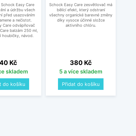
a Schock Easy Care
Schock Easy Care zesvětlovač má
Moder
tění a údržbu všech
bělící efekt, který odstraní
jako p
ní před usazováním
všechny organické barevné změny
Ten
amene a nečistot.
díky vysoce účinné složce
výr
y Care odvápňovač
aktivního chlóru.
 Care balzám 250 ml,
í houbičky, návod.
ena
Cena
40 Kč
380 Kč
íce skladem
5 a více skladem
O
t do košíku
Přidat do košíku