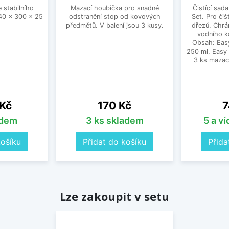
 stabilního
Mazací houbička pro snadné
Čistící sad
0 x 300 x 25
odstranění stop od kovových
Set. Pro čiš
předmětů. V balení jsou 3 kusy.
dřezů. Chrá
vodního k
Obsah: Eas
250 ml, Easy
3 ks mazac
Cena
C
 Kč
170 Kč
7
adem
3 ks skladem
5 a v
košíku
Přidat do košíku
Přida
Lze zakoupit v setu