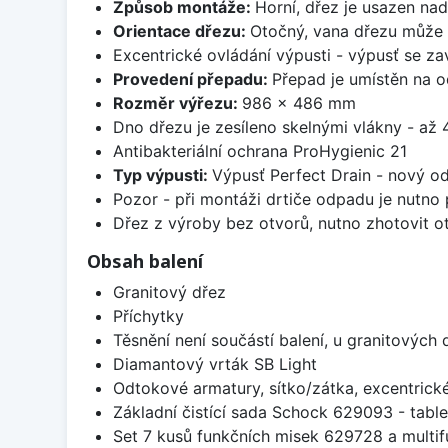
Způsob montáže:
Horní, dřez je usazen na
Orientace dřezu:
Otočný, vana dřezu může 
Excentrické ovládání výpusti - výpusť se zav
Provedení přepadu:
Přepad je umístěn na 
Rozměr výřezu:
986 x 486 mm
Dno dřezu je zesíleno skelnými vlákny - až 4
Antibakteriální ochrana ProHygienic 21
Typ výpusti:
Výpusť Perfect Drain - nový o
Pozor - při montáži drtiče odpadu je nutno
Dřez z výroby bez otvorů, nutno zhotovit ot
Obsah balení
Granitový dřez
Příchytky
Těsnění není součástí balení, u granitových 
Diamantový vrták SB Light
Odtokové armatury, sítko/zátka, excentrick
Základní čistící sada Schock 629093 - table
Set 7 kusů funkčních misek 629728 a multi