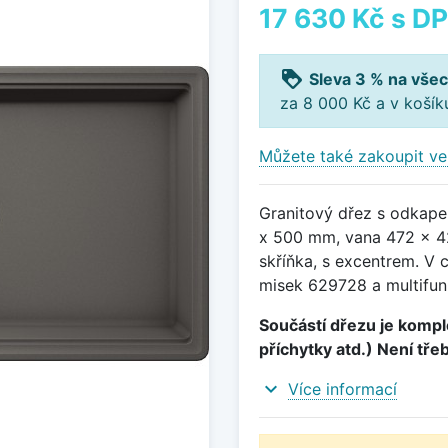
17 630 Kč
s D
loyalty
Sleva 3 % na všec
za 8 000 Kč a v koší
Můžete také zakoupit ve
Granitový dřez s odkape
x 500 mm, vana 472 x 4
skříňka, s excentrem. V 
misek 629728 a multifun
Součástí dřezu je komple
příchytky atd.) Není tře
expand_more
Více informací