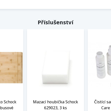
Příslušenství
ko Schock
Mazací houbička Schock
Čistící s
mbusové
629023, 3 ks
Care