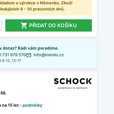
 skladem u výrobce v Německu. Zboží
dujících 4 - 10 pracovních dnů.

PŘIDAT DO KOŠÍKU
iv dotaz? Rádi vám poradíme.
 731 979 570
info@trendo.cz
mail_outline
 9-12, 13-17
SIL
 na 15 let -
podmínky