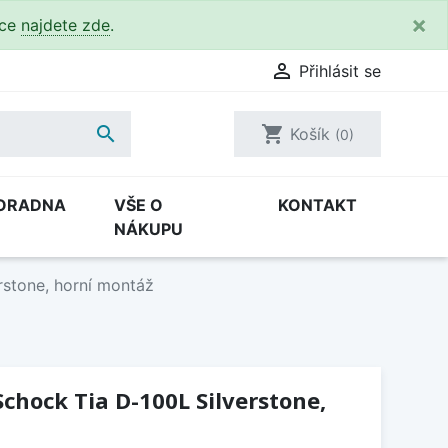
×
kce
najdete zde
.

Přihlásit se

shopping_cart
Košík
(0)
ORADNA
VŠE O
KONTAKT
NÁKUPU
rstone, horní montáž
chock Tia D-100L Silverstone,