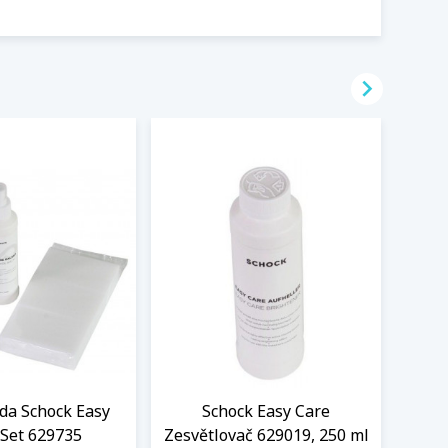

ada Schock Easy
Schock Easy Care
LED
 Set 629735
Zesvětlovač 629019, 250 ml
Sch