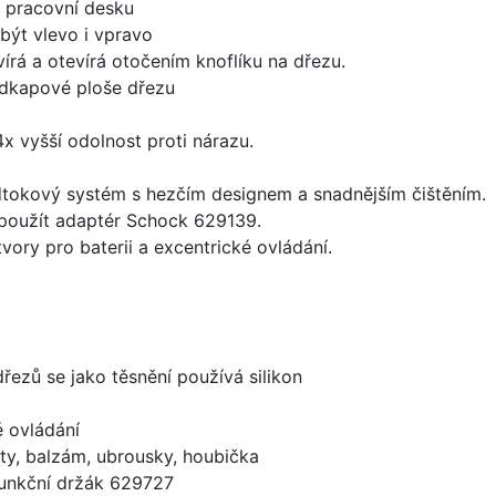
d pracovní desku
být vlevo i vpravo
írá a otevírá otočením knoflíku na dřezu.
odkapové ploše dřezu
x vyšší odolnost proti nárazu.
dtokový systém s hezčím designem a snadnějším čištěním.
 použít adaptér Schock 629139.
vory pro baterii a excentrické ovládání.
dřezů se jako těsnění používá silikon
é ovládání
ty, balzám, ubrousky, houbička
funkční držák 629727