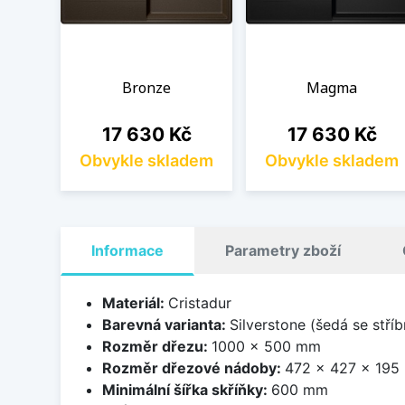
Bronze
Magma
Cena
Cena
17 630 Kč
17 630 Kč
Obvykle skladem
Obvykle skladem
Informace
Parametry zboží
Materiál:
Cristadur
Barevná varianta:
Silverstone (šedá se stří
Rozměr dřezu:
1000 x 500 mm
Rozměr dřezové nádoby:
472 x 427 x 195
Minimální šířka skříňky:
600 mm