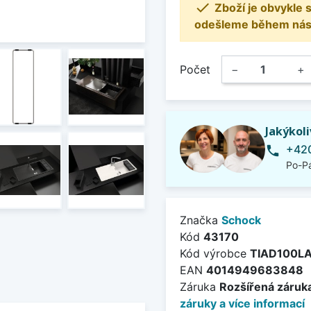

Zboží je obvykle
odešleme během násle
Počet
−
+
Jakýkol
+420
phone
Po-Pá
Značka
Schock
Kód
43170
Kód výrobce
TIAD100LA
EAN
4014949683848
Záruka
Rozšířená záruka
záruky a více informací