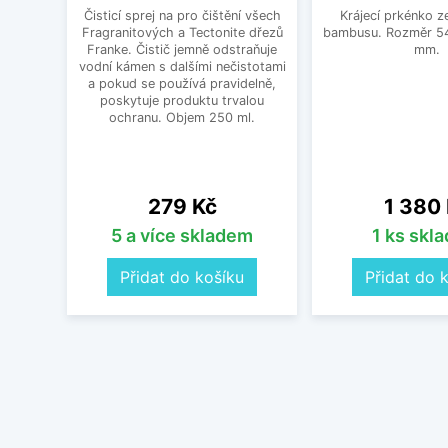
Čisticí sprej na pro čištění všech
Krájecí prkénko ze
Fragranitových a Tectonite dřezů
bambusu. Rozměr 54
Franke. Čistič jemně odstraňuje
mm.
vodní kámen s dalšími nečistotami
a pokud se používá pravidelně,
poskytuje produktu trvalou
ochranu. Objem 250 ml.
Cena
Cena
279 Kč
1 380
5 a více skladem
1 ks skl
Přidat do košíku
Přidat do 