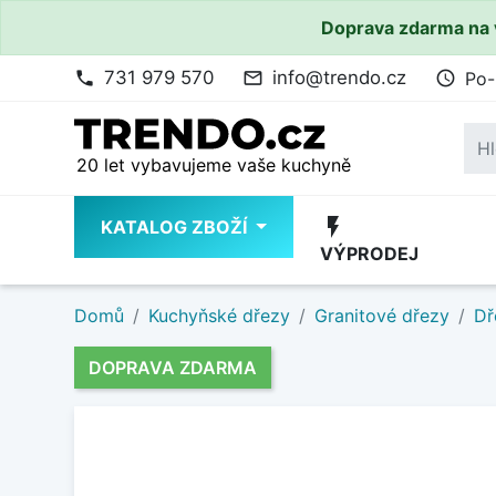
Doprava zdarma na 
731 979 570
info@trendo.cz
Po-
phone
mail_outline
access_time
20 let vybavujeme vaše kuchyně
flash_on
KATALOG ZBOŽÍ
VÝPRODEJ
Domů
Kuchyňské dřezy
Granitové dřezy
Dř
DOPRAVA ZDARMA