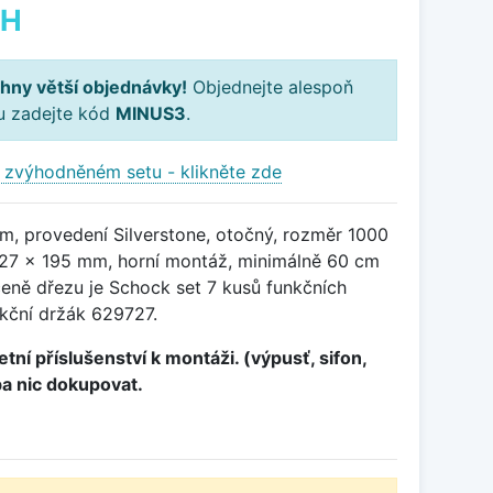
PH
hny větší objednávky!
Objednejte alespoň
ku zadejte kód
MINUS3
.
 zvýhodněném setu - klikněte zde
m, provedení Silverstone, otočný, rozměr 1000
27 x 195 mm, horní montáž, minimálně 60 cm
ceně dřezu je Schock set 7 kusů funkčních
kční držák 629727.
tní příslušenství k montáži. (výpusť, sifon,
ba nic dokupovat.