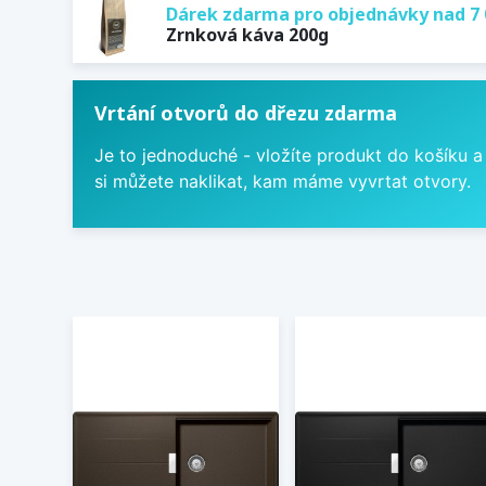
Dárek zdarma pro objednávky nad 7 
Zrnková káva 200g
Vrtání otvorů do dřezu zdarma
Je to jednoduché - vložíte produkt do košíku a
si můžete naklikat, kam máme vyvrtat otvory.