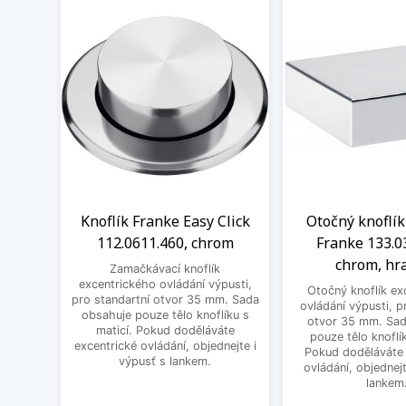
Knoflík Franke Easy Click
Otočný knoflík
112.0611.460, chrom
Franke 133.0
chrom, hr
Zamačkávací knoflík
excentrického ovládání výpusti,
Otočný knoflík ex
pro standartní otvor 35 mm. Sada
ovládání výpusti, p
obsahuje pouze tělo knoflíku s
otvor 35 mm. Sad
maticí. Pokud doděláváte
pouze tělo knoflík
excentrické ovládání, objednejte i
Pokud doděláváte 
výpusť s lankem.
ovládání, objednejt
lankem