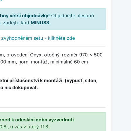
hny větší objednávky!
Objednejte alespoň
ku zadejte kód
MINUS3
.
 zvýhodněném setu - klikněte zde
m, provedení Onyx, otočný, rozměr 970 x 500
00 mm, horní montáž, minimálně 60 cm
tní příslušenství k montáži. (výpusť, sifon,
ba nic dokupovat.
hned k odeslání nebo vyzvednutí
8., u vás v úterý 11.8..