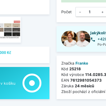
Počet
−
+
Jakýkol
+420
phone
Po-Pá
000 Kč
Značka
Franke
Kód
25218
adjust
Kód výrobce
114.0285.
EAN
7612981054373
 v košíku
Záruka
24 měsíců
Zboží pochází z oficiální