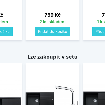
Cena
C
Kč
759 Kč
7
adem
2 ks skladem
1 k
košíku
Přidat do košíku
Přida
Lze zakoupit v setu