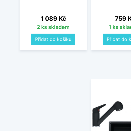
Cena
Cena
1 089 Kč
759 
2 ks skladem
1 ks skl
Přidat do košíku
Přidat do 