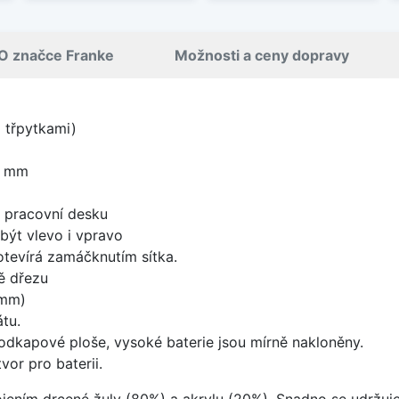
O značce Franke
Možnosti a ceny dopravy
i třpytkami)
0 mm
d pracovní desku
být vlevo i vpravo
 otevírá zamáčknutím sítka.
ě dřezu
 mm)
tu.
odkapové ploše, vysoké baterie jsou mírně nakloněny.
vor pro baterii.