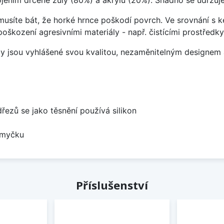
ojením drcené žuly (80%) a akrylu (20%). Snadno se udržuje
emusíte bát, že horké hrnce poškodí povrch. Ve srovnání s
poškození agresivními materiály - např. čistícími prostřed
ezy jsou vyhlášené svou kvalitou, nezaměnitelným designe
dřezů se jako těsnění používá silikon
 myčku
Příslušenství