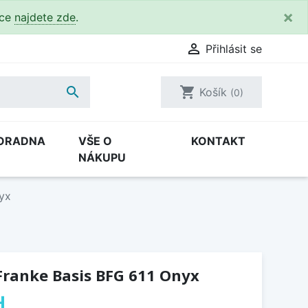
×
kce
najdete zde
.

Přihlásit se

shopping_cart
Košík
(0)
ORADNA
VŠE O
KONTAKT
NÁKUPU
yx
Franke Basis BFG 611 Onyx
H