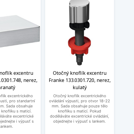
noflík excentru
Otočný knoflík excentru
Knof
.0301.748, nerez,
Franke 133.0301.720, nerez,
1
ranatý
kulatý
excen
flík excentrického
Otočný knoflík excentrického
pro st
usti, pro standartní
ovládání výpusti, pro otvor 18-22
obsa
mm. Sada obsahuje
mm. Sada obsahuje pouze tělo
ma
 knoflíku s maticí.
knoflíku s maticí. Pokud
excent
láváte excentrické
doděláváte excentrické ovládání,
bjednejte i výpusť s
objednejte i výpusť s lankem.
lankem.