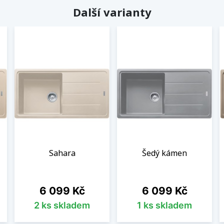
Další varianty
Sahara
Šedý kámen
Cena
Cena
6 099 Kč
6 099 Kč
2 ks skladem
1 ks skladem