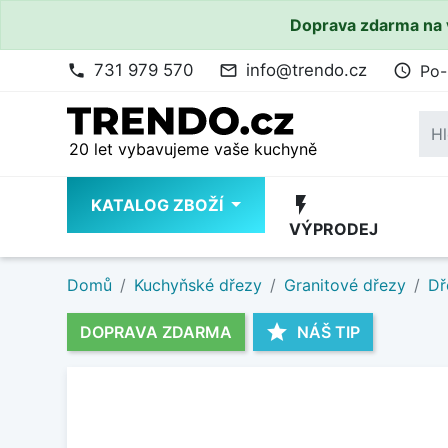
Doprava zdarma na 
731 979 570
info@trendo.cz
Po-
phone
mail_outline
access_time
20 let vybavujeme vaše kuchyně
flash_on
KATALOG ZBOŽÍ
VÝPRODEJ
Domů
Kuchyňské dřezy
Granitové dřezy
Dř
star
DOPRAVA ZDARMA
NÁŠ TIP