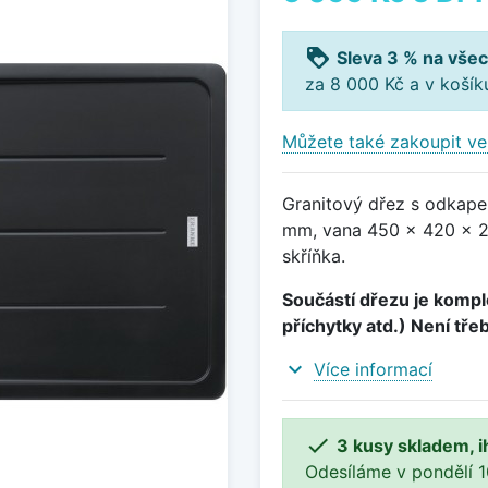
loyalty
Sleva 3 % na všec
za 8 000 Kč a v koší
Můžete také zakoupit ve
Granitový dřez s odkape
mm, vana 450 x 420 x 2
skříňka.
Součástí dřezu je komple
příchytky atd.) Není tře
expand_more
Více informací

3 kusy skladem, i
Odesíláme v pondělí 10.