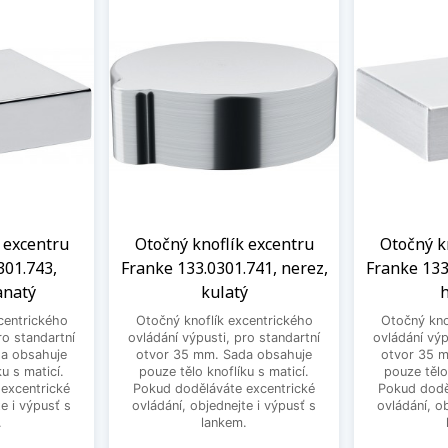
 excentru
Otočný knoflík excentru
Otočný k
301.743,
Franke 133.0301.741, nerez,
Franke 133
anatý
kulatý
h
centrického
Otočný knoflík excentrického
Otočný kno
ro standartní
ovládání výpusti, pro standartní
ovládání výp
a obsahuje
otvor 35 mm. Sada obsahuje
otvor 35 
u s maticí.
pouze tělo knoflíku s maticí.
pouze tělo
excentrické
Pokud doděláváte excentrické
Pokud dodě
e i výpusť s
ovládání, objednejte i výpusť s
ovládání, o
.
lankem.