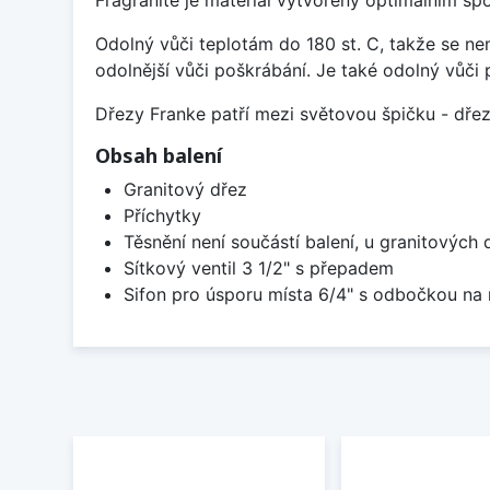
Fragranite je materiál vytvořený optimálním sp
Odolný vůči teplotám do 180 st. C, takže se n
odolnější vůči poškrábání. Je také odolný vůči 
Dřezy Franke patří mezi světovou špičku - dř
Obsah balení
Granitový dřez
Příchytky
Těsnění není součástí balení, u granitových 
Sítkový ventil 3 1/2" s přepadem
Sifon pro úsporu místa 6/4" s odbočkou na