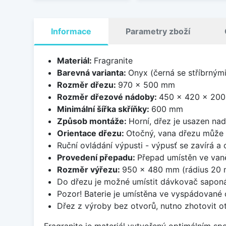
Informace
Parametry zboží
Materiál:
Fragranite
Barevná varianta:
Onyx (černá se stříbrným
Rozměr dřezu:
970 x 500 mm
Rozměr dřezové nádoby:
450 x 420 x 20
Minimální šířka skříňky:
600 mm
Způsob montáže:
Horní, dřez je usazen na
Orientace dřezu:
Otočný, vana dřezu může 
Ruční ovládání výpusti - výpusť se zavírá a
Provedení přepadu:
Přepad umístěn ve van
Rozměr výřezu:
950 x 480 mm (rádius 20
Do dřezu je možné umístit dávkovač saponá
Pozor! Baterie je umístěna ve vyspádované 
Dřez z výroby bez otvorů, nutno zhotovit ot