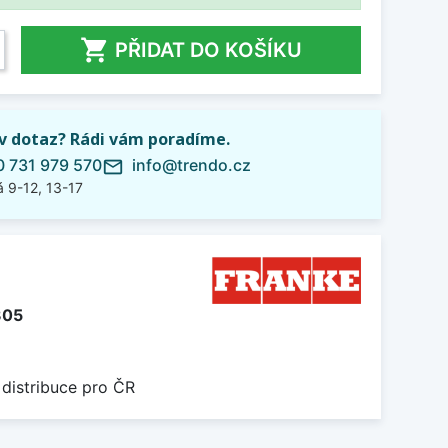

PŘIDAT DO KOŠÍKU
iv dotaz? Rádi vám poradíme.
 731 979 570
info@trendo.cz
mail_outline
 9-12, 13-17
305
 distribuce pro ČR