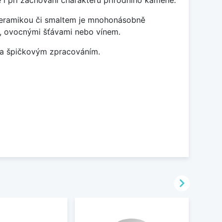
 i při zachování charakteru přírodního kamene.
 keramikou či smaltem je mnohonásobně
ky, ovocnými šťávami nebo vínem.
m a špičkovým zpracováním.
