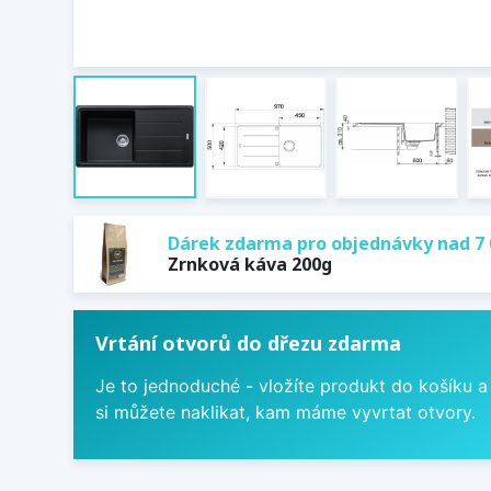
Dárek zdarma pro objednávky nad 7 
Zrnková káva 200g
Vrtání otvorů do dřezu zdarma
Je to jednoduché - vložíte produkt do košíku a
si můžete naklikat, kam máme vyvrtat otvory.