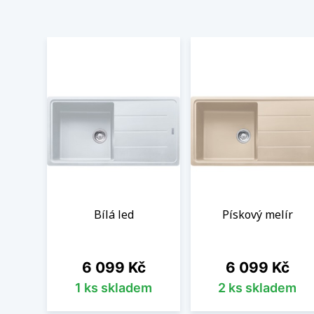
Bílá led
Pískový melír
Cena
Cena
6 099 Kč
6 099 Kč
1 ks skladem
2 ks skladem