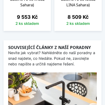
Sahara)
LINA Sahara)
Cena
Cena
9 553 Kč
8 509 Kč
2 ks skladem
2 ks skladem
SOUVISEJÍCÍ ČLÁNKY Z NAŠÍ PORADNY
Nevíte jak vybrat? Nahlédněte do naší poradny a
snad najdete, co hledáte. Pokud ne, zavolejte
nebo napište a určitě najdeme řešení.