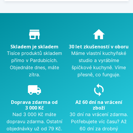
Proč nakupovat u nás?
store_mall_directory
home
Skladem je skladem
30 let zkušeností v oboru
Tisíce produktů skladem
Máme vlastní kuchyňské
přímo v Pardubicích.
studio a vyrábíme
Objednáte dnes, máte
špičkové kuchyně. Víme
zítra.
přesně, co funguje.
local_shipping
sync
Doprava zdarma od
Až 60 dní na vrácení
3 000 Kč
zboží
Nad 3 000 Kč máte
30 dní na vrácení zdarma.
dopravu zdarma. Ostatní
Potřebujete víc času? Až
objednávky už od 79 Kč.
60 dní za drobný