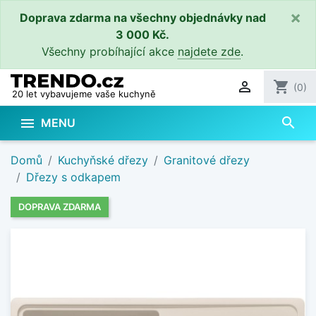
×
Doprava zdarma na všechny objednávky nad
3 000 Kč.
Všechny probíhající akce
najdete zde
.

shopping_cart
(0)
20 let vybavujeme vaše kuchyně
search

MENU
Domů
Kuchyňské dřezy
Granitové dřezy
Dřezy s odkapem
DOPRAVA ZDARMA