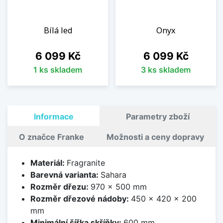
Bílá led
Onyx
Cena
Cena
6 099 Kč
6 099 Kč
1 ks skladem
3 ks skladem
Informace
Parametry zboží
O značce Franke
Možnosti a ceny dopravy
Materiál:
Fragranite
Barevná varianta:
Sahara
Rozměr dřezu:
970 x 500 mm
Rozměr dřezové nádoby:
450 x 420 x 200
mm
Minimální šířka skříňky:
600 mm