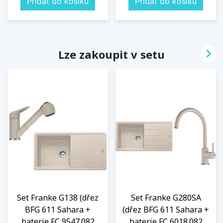
Přidat do košíku
Přidat do košíku

Lze zakoupit v setu
Set Franke G138 (dřez
Set Franke G280SA
BFG 611 Sahara +
(dřez BFG 611 Sahara +
baterie FC 9547.082
baterie FC 6018.082