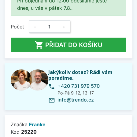
Při objednání do 12:00 odesíláme ještě
dnes, u vás v pátek 7.8..
Počet
−
+

PŘIDAT DO KOŠÍKU
Jakýkoliv dotaz? Rádi vám
poradíme.
+420 731 979 570
phone
Po-Pá 9-12, 13-17
info@trendo.cz
mail_outline
Značka
Franke
Kód
25220