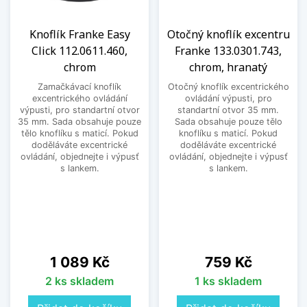
Knoflík Franke Easy
Otočný knoflík excentru
Click 112.0611.460,
Franke 133.0301.743,
chrom
chrom, hranatý
Zamačkávací knoflík
Otočný knoflík excentrického
excentrického ovládání
ovládání výpusti, pro
výpusti, pro standartní otvor
standartní otvor 35 mm.
35 mm. Sada obsahuje pouze
Sada obsahuje pouze tělo
tělo knoflíku s maticí. Pokud
knoflíku s maticí. Pokud
doděláváte excentrické
doděláváte excentrické
ovládání, objednejte i výpusť
ovládání, objednejte i výpusť
s lankem.
s lankem.
Cena
Cena
1 089 Kč
759 Kč
2 ks skladem
1 ks skladem