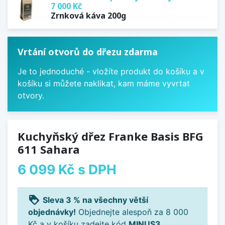
7 000 Kč
Zrnková káva 200g
Vrtání otvorů do dřezu zdarma
Je to jednoduché - vložíte produkt do košíku a v
košíku si můžete naklikat, kam máme vyvrtat
otvory.
Kuchyňský dřez Franke Basis BFG
611 Sahara
6 099 Kč
s DPH
loyalty
Sleva 3 % na všechny větší
objednávky!
Objednejte alespoň za 8 000
Kč a v košíku zadejte kód
MINUS3
.