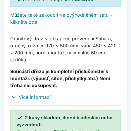
Můžete také zakoupit ve zvýhodněném setu -
klikněte zde
Granitový dřez s odkapem, provedení Sahara,
otočný, rozměr 970 x 500 mm, vana 450 x 420
x 200 mm, horní montáž, minimálně 60 cm
skříňka.
Součástí dřezu je kompletní příslušenství k
montáži. (výpusť, sifon, příchytky atd.) Není
třeba nic dokupovat.
expand_more
Více informací

2 kusy skladem, ihned k odeslání nebo
vyzvednutí