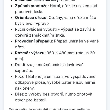
Způsob montáže:
Horní, dřez je usazen nad
pracovní desku
Orientace dřezu:
Otočný, vana dřezu může
být vlevo i vpravo
Ruční ovládání výpusti - výpusť se zavírá a
otevírá zamáčknutím sítka.
Provedení přepadu:
Přepad umístěn ve vaně
dřezu
Rozměr výřezu:
950 x 480 mm (rádius 20
mm)
Do dřezu je možné umístit dávkovač
saponátu.
Pozor! Baterie je umístěna ve vyspádované
odkapové ploše, vysoké baterie jsou mírně
nakloněny.
Dřez z výroby bez otvorů, nutno zhotovit
otvor pro baterii.
Fragranite je materiál vytvořený optimálním