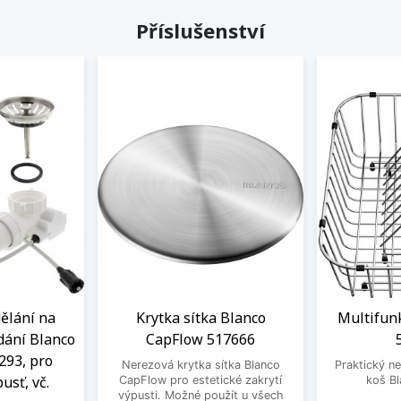
Příslušenství
ělání na
Krytka sítka Blanco
Multifun
dání Blanco
CapFlow 517666
293, pro
Nerezová krytka sítka Blanco
Praktický ne
usť, vč.
CapFlow pro estetické zakrytí
koš B
výpusti. Možné použít u všech