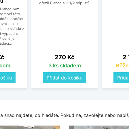
ku
dřezů Blanco s 3 1/2 výpustí.
Blanco bez
pomocí této
ládání dodělat
ovat celou
a se skládá z
i výpusti s
 ceně je i
dací...
Cena
Ce
Kč
270 Kč
2 
adem
3 ks skladem
Běžn
košíku
Přidat do košíku
Přida
a snad najdete, co hledáte. Pokud ne, zavolejte nebo napišt