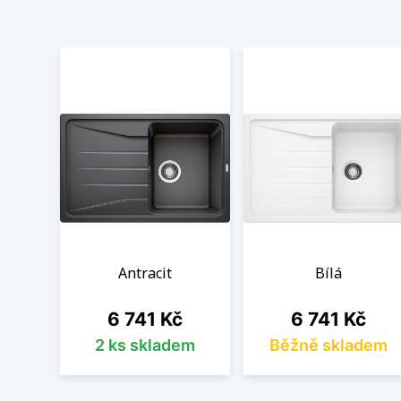
Antracit
Bílá
Cena
Cena
6 741 Kč
6 741 Kč
2 ks skladem
Běžně skladem