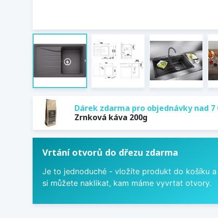
Dárek zdarma pro objednávky nad 7 
Zrnková káva 200g
Vrtání otvorů do dřezu zdarma
Je to jednoduché - vložíte produkt do košíku a
si můžete naklikat, kam máme vyvrtat otvory.