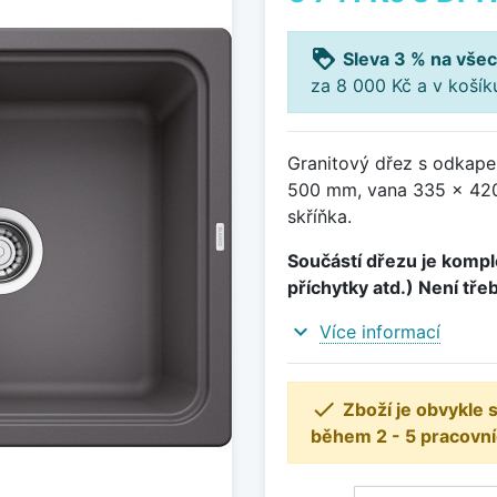
loyalty
Sleva 3 % na všec
za 8 000 Kč a v koší
Granitový dřez s odkape
500 mm, vana 335 x 420
skříňka.
Součástí dřezu je komple
příchytky atd.) Není tře
expand_more
Více informací

Zboží je obvykle
během 2 - 5 pracovní