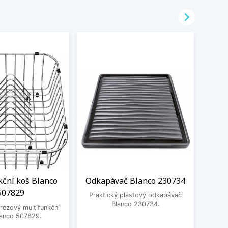

kční koš Blanco
Odkapávač Blanco 230734
Čisti
507829
Praktický plastový odkapávač
Blanco 230734.
rezový multifunkční
Čistic
lanco 507829.
Fragr
Frank