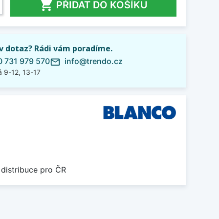

PŘIDAT DO KOŠÍKU
iv dotaz? Rádi vám poradíme.
 731 979 570
info@trendo.cz
mail_outline
 9-12, 13-17
 distribuce pro ČR