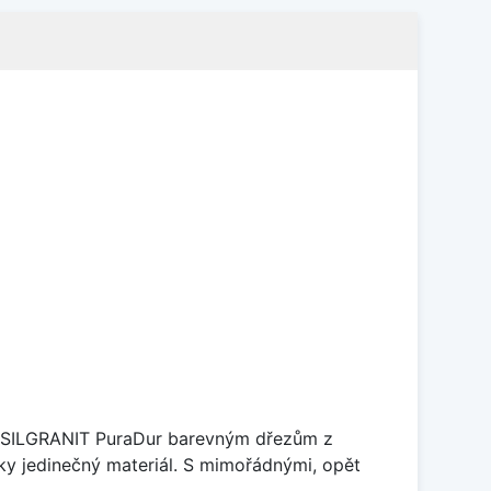
je SILGRANIT PuraDur barevným dřezům z
y jedinečný materiál. S mimořádnými, opět