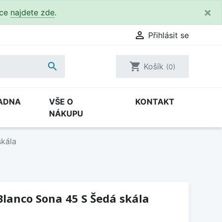
×
kce
najdete zde
.

Přihlásit se

shopping_cart
Košík
(0)
ADNA
VŠE O
KONTAKT
NÁKUPU
skála
lanco Sona 45 S Šedá skála
H