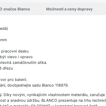
O značce Blanco
Možnosti a ceny dopravy
šedá)
0 mm
d pracovní desku
být vlevo i vpravo
 otevírá zamáčknutím sítka.
ě dřezu
vor pro baterii.
ání, doobjednejte sadu Blanco 118979.
ý. Díky novým, vynikajícím vlastnostem materiálu, zaruču
ost a snadnou údržbu. BLANCO prezentuje na trhu technick
uktů z materiálu SILGRANIT v kompletní barevné řadě.