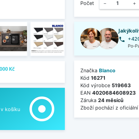
Počet
−
+
Jakýkol
+420
phone
Po-Pá
000 Kč
Značka
Blanco
Kód
16271
Kód výrobce
519663
EAN
4020684608923
adjust
Záruka
24 měsíců
Zboží pochází z oficiální
 v košíku