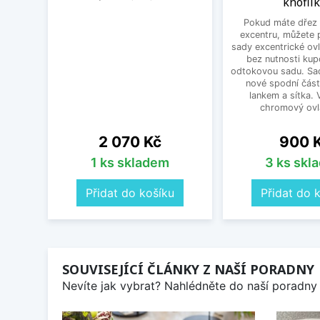
knoflí
Pokud máte dřez 
excentru, můžete 
sady excentrické ov
bez nutnosti kup
odtokovou sadu. Sad
nové spodní část
lankem a sítka. V
chromový ovlá
Cena
Cena
2 070 Kč
900 
1 ks skladem
3 ks skl
Přidat do košíku
Přidat do 
SOUVISEJÍCÍ ČLÁNKY Z NAŠÍ PORADNY
Nevíte jak vybrat? Nahlédněte do naší poradny 