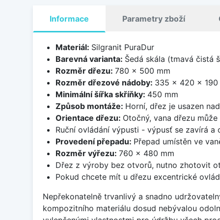
Informace
Parametry zboží
Materiál:
Silgranit PuraDur
Barevná varianta:
Šedá skála (tmavá čistá 
Rozměr dřezu:
780 x 500 mm
Rozměr dřezové nádoby:
335 x 420 x 19
Minimální šířka skříňky:
450 mm
Způsob montáže:
Horní, dřez je usazen na
Orientace dřezu:
Otočný, vana dřezu může 
Ruční ovládání výpusti - výpusť se zavírá a
Provedení přepadu:
Přepad umístěn ve van
Rozměr výřezu:
760 x 480 mm
Dřez z výroby bez otvorů, nutno zhotovit ot
Pokud chcete mít u dřezu excentrické ovlád
Nepřekonatelně trvanlivý a snadno udržovateln
kompozitního materiálu dosud nebývalou odoln
vylepšenými vlastnostmi pro údržbu všech prod