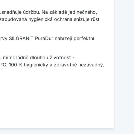
ý usnadňuje údržbu. Na základě jedinečného,
zabudovaná hygienická ochrana snižuje růst
arvy SILGRANIT PuraDur nabízejí perfektní
u mimořádně dlouhou životnost -
 °C, 100 % hygienicky a zdravotně nezávadný,