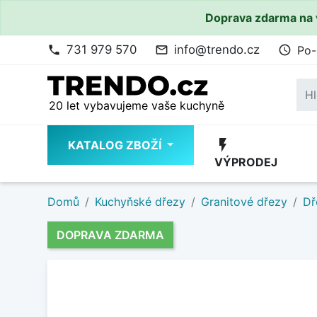
Doprava zdarma na 
731 979 570
info@trendo.cz
Po-
phone
mail_outline
access_time
20 let vybavujeme vaše kuchyně
flash_on
KATALOG ZBOŽÍ
VÝPRODEJ
Domů
Kuchyňské dřezy
Granitové dřezy
Dř
DOPRAVA ZDARMA