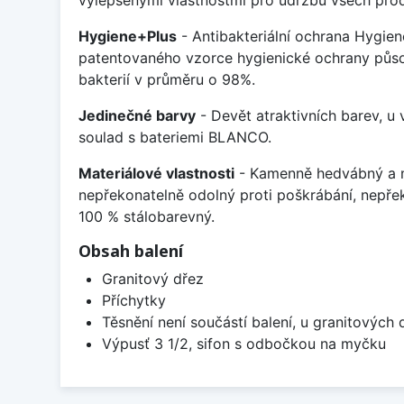
Hygiene+Plus
- Antibakteriální ochrana Hygien
patentovaného vzorce hygienické ochrany působ
bakterií v průměru o 98%.
Jedinečné barvy
- Devět atraktivních barev, u
soulad s bateriemi BLANCO.
Materiálové vlastnosti
- Kamenně hedvábný a m
nepřekonatelně odolný proti poškrábání, nepře
100 % stálobarevný.
Obsah balení
Granitový dřez
Příchytky
Těsnění není součástí balení, u granitových 
Výpusť 3 1/2, sifon s odbočkou na myčku