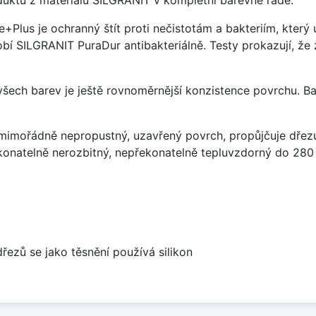
e+Plus je ochranný štít proti nečistotám a bakteriím, kter
í SILGRANIT PuraDur antibakteriálně. Testy prokazují, že 
 všech barev je ještě rovnoměrnější konzistence povrchu. B
imořádně nepropustný, uzavřený povrch, propůjčuje dřez
konatelně nerozbitný, nepřekonatelně tepluvzdorný do 280
dřezů se jako těsnění používá silikon