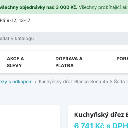
všechny objednávky nad 3 000 Kč.
Všechny probíhající a
Pá 9-12, 13-17
AKCE A
DOPRAVA A
POR
SLEVY
PLATBA
ezy s odkapem
Kuchyňský dřez Blanco Sona 45 S Šedá 
Kuchyňský dřez B
6 741 Kč
s DP