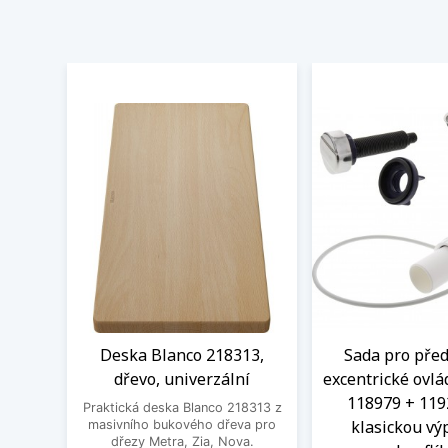
Deska Blanco 218313,
Sada pro před
dřevo, univerzální
excentrické ovlá
118979 + 119
Praktická deska Blanco 218313 z
klasickou výp
masivního bukového dřeva pro
dřezy Metra, Zia, Nova.