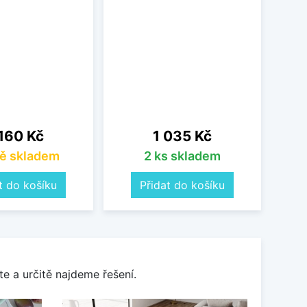
vodní 
a po
pos
o
na
Cena
160 Kč
1 035 Kč
ě skladem
2 ks skladem
t do košíku
Přidat do košíku
e a určitě najdeme řešení.