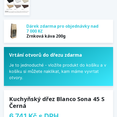
Dárek zdarma pro objednávky nad
7 000 Kč
Zrnková káva 200g
Vrtání otvorů do dřezu zdarma
Je to jednoduché - vložíte produkt do košíku a v
košíku si můžete naklikat, kam máme vyvrtat
otvory.
Kuchyňský dřez Blanco Sona 45 S
Černá
6 741 Kč
s DPH