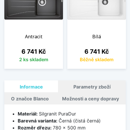
Antracit
Bílá
Cena
Cena
6 741 Kč
6 741 Kč
2 ks skladem
Běžně skladem
Informace
Parametry zboží
O značce Blanco
Možnosti a ceny dopravy
Materiál:
Silgranit PuraDur
Barevná varianta:
Černá (čistá černá)
Rozměr dřezu:
780 x 500 mm