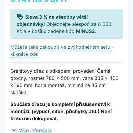
loyalty
Sleva 3 % na všechny větší
objednávky!
Objednejte alespoň za 8 000
Kč a v košíku zadejte kód
MINUS3
.
Můžete také zakoupit ve zvýhodněném setu -
klikněte zde
Granitový dřez s odkapem, provedení Černá,
otočný, rozměr 780 x 500 mm, vana 335 x 420
x 190 mm, horní montáž, minimálně 45 cm
skříňka.
Součástí dřezu je kompletní příslušenství k
montáži. (výpusť, sifon, příchytky atd.) Není
třeba nic dokupovat.
expand_more
Více informací