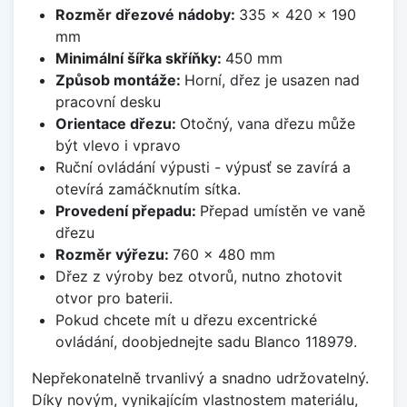
Rozměr dřezové nádoby:
335 x 420 x 190
mm
Minimální šířka skříňky:
450 mm
Způsob montáže:
Horní, dřez je usazen nad
pracovní desku
Orientace dřezu:
Otočný, vana dřezu může
být vlevo i vpravo
Ruční ovládání výpusti - výpusť se zavírá a
otevírá zamáčknutím sítka.
Provedení přepadu:
Přepad umístěn ve vaně
dřezu
Rozměr výřezu:
760 x 480 mm
Dřez z výroby bez otvorů, nutno zhotovit
otvor pro baterii.
Pokud chcete mít u dřezu excentrické
ovládání, doobjednejte sadu Blanco 118979.
Nepřekonatelně trvanlivý a snadno udržovatelný.
Díky novým, vynikajícím vlastnostem materiálu,