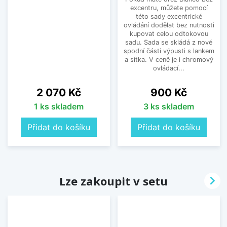
excentru, můžete pomocí
této sady excentrické
ovládání dodělat bez nutnosti
kupovat celou odtokovou
sadu. Sada se skládá z nové
spodní části výpusti s lankem
a sítka. V ceně je i chromový
ovládací...
Cena
Cena
2 070 Kč
900 Kč
1 ks skladem
3 ks skladem
Přidat do košíku
Přidat do košíku

Lze zakoupit v setu