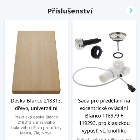

Příslušenství
Deska Blanco 218313,
Sada pro předělání na
dřevo, univerzální
excentrické ovládání
Blanco 118979 +
Praktická deska Blanco
119293, pro klasickou
218313 z masivního
bukového dřeva pro dřezy
výpusť, vč. knoflíku
Metra, Zia, Nova.
Pokud máte dřez Blanco bez