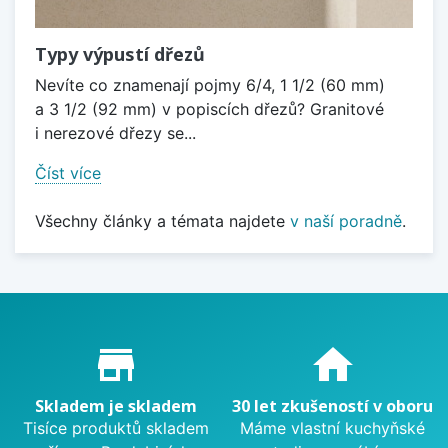
Typy výpustí dřezů
Nevíte co znamenají pojmy 6/4, 1 1/2 (60 mm)
a 3 1/2 (92 mm) v popiscích dřezů? Granitové
i nerezové dřezy se...
Číst více
Všechny články a témata najdete
v naší poradně
.
Proč nakupovat u nás?
store_mall_directory
home
Skladem je skladem
30 let zkušeností v oboru
Tisíce produktů skladem
Máme vlastní kuchyňské