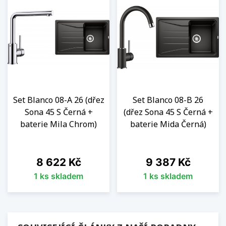
Set Blanco 08-A 26 (dřez
Set Blanco 08-B 26
Sona 45 S Černá +
(dřez Sona 45 S Černá +
baterie Mila Chrom)
baterie Mida Černá)
Cena
Cena
8 622 Kč
9 387 Kč
1 ks skladem
1 ks skladem