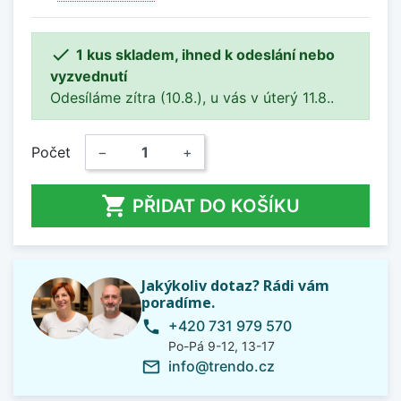

1 kus skladem, ihned k odeslání nebo
vyzvednutí
Odesíláme zítra (10.8.), u vás v úterý 11.8..
Počet
−
+

PŘIDAT DO KOŠÍKU
Jakýkoliv dotaz? Rádi vám
poradíme.
+420 731 979 570
phone
Po-Pá 9-12, 13-17
info@trendo.cz
mail_outline