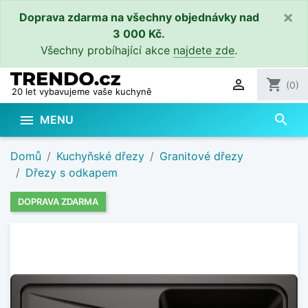
×
Doprava zdarma na všechny objednávky nad
3 000 Kč.
Všechny probíhající akce
najdete zde
.

shopping_cart
(0)
20 let vybavujeme vaše kuchyně
search

MENU
Domů
Kuchyňské dřezy
Granitové dřezy
Dřezy s odkapem
DOPRAVA ZDARMA