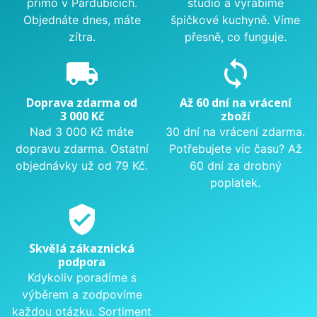
přímo v Pardubicích.
studio a vyrábíme
Objednáte dnes, máte
špičkové kuchyně. Víme
zítra.
přesně, co funguje.
local_shipping
sync
Doprava zdarma od
Až 60 dní na vrácení
3 000 Kč
zboží
Nad 3 000 Kč máte
30 dní na vrácení zdarma.
dopravu zdarma. Ostatní
Potřebujete víc času? Až
objednávky už od 79 Kč.
60 dní za drobný
poplatek.
verified_user
Skvělá zákaznická
podpora
Kdykoliv poradíme s
výběrem a zodpovíme
každou otázku. Sortiment