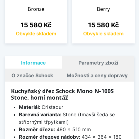
Bronze
Berry
Cena
Cena
15 580 Kč
15 580 Kč
Obvykle skladem
Obvykle skladem
Informace
Parametry zboží
O značce Schock
Možnosti a ceny dopravy
Kuchyňský dřez Schock Mono N-100S
Stone, horní montáž
Materiál:
Cristadur
Barevná varianta:
Stone (tmavší šedá se
stříbrnými třpytkami)
Rozměr dřezu:
490 x 510 mm
Rozměr dřezové nádoby:
434 x 364 x 180