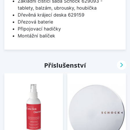
Základní čistící sada Schock 629093 -
tablety, balzám, ubrousky, houbička
Dřevěná krájecí deska 629159
Dřezová baterie
Připojovací hadičky
Montážní balíček

Příslušenství