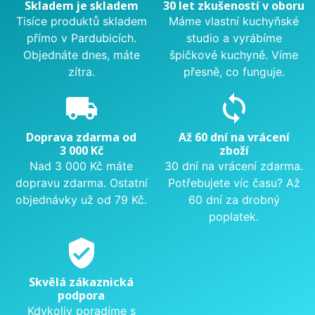
Skladem je skladem
30 let zkušeností v oboru
Tisíce produktů skladem
Máme vlastní kuchyňské
přímo v Pardubicích.
studio a vyrábíme
Objednáte dnes, máte
špičkové kuchyně. Víme
zítra.
přesně, co funguje.
local_shipping
sync
Doprava zdarma od
Až 60 dní na vrácení
3 000 Kč
zboží
Nad 3 000 Kč máte
30 dní na vrácení zdarma.
dopravu zdarma. Ostatní
Potřebujete víc času? Až
objednávky už od 79 Kč.
60 dní za drobný
poplatek.
verified_user
Skvělá zákaznická
podpora
Kdykoliv poradíme s