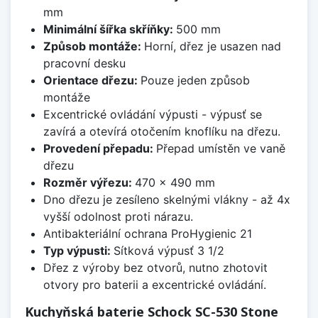
mm
Minimální šířka skříňky:
500 mm
Způsob montáže:
Horní, dřez je usazen nad
pracovní desku
Orientace dřezu:
Pouze jeden způsob
montáže
Excentrické ovládání výpusti - výpusť se
zavírá a otevírá otočením knoflíku na dřezu.
Provedení přepadu:
Přepad umístěn ve vaně
dřezu
Rozměr výřezu:
470 x 490 mm
Dno dřezu je zesíleno skelnými vlákny - až 4x
vyšší odolnost proti nárazu.
Antibakteriální ochrana ProHygienic 21
Typ výpusti:
Sítková výpusť 3 1/2
Dřez z výroby bez otvorů, nutno zhotovit
otvory pro baterii a excentrické ovládání.
Kuchyňská baterie Schock SC-530 Stone