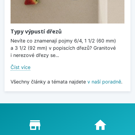
Typy výpustí dřezů
Nevíte co znamenají pojmy 6/4, 1 1/2 (60 mm)
a 3 1/2 (92 mm) v popiscích dřezů? Granitové
i nerezové dřezy se...
Číst více
Všechny články a témata najdete
v naší poradně
.
Proč nakupovat u nás?
store_mall_directory
home