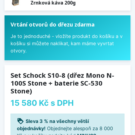
Zrnková káva 200g
Vrtání otvorů do dřezu zdarma
Je to jednoduché - vložíte produkt do košíku a v
košíku si můžete naklikat, kam máme vyvrtat
otvory.
Set Schock S10-8 (dřez Mono N-
100S Stone + baterie SC-530
Stone)
15 580 Kč
s DPH
loyalty
Sleva 3 % na všechny větší
objednávky!
Objednejte alespoň za 8 000