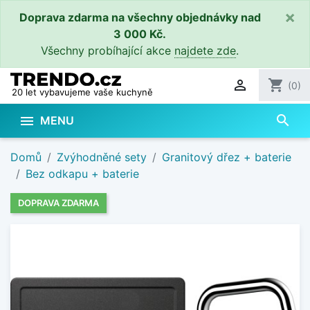
×
Doprava zdarma na všechny objednávky nad
3 000 Kč.
Všechny probíhající akce
najdete zde
.

shopping_cart
(0)
20 let vybavujeme vaše kuchyně
search

MENU
Domů
Zvýhodněné sety
Granitový dřez + baterie
Bez odkapu + baterie
DOPRAVA ZDARMA