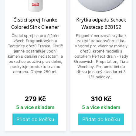
Čisticí sprej Franke
Krytka odpadu Schock
Colored Sink Cleaner
Wastecap 628152
Čisticí sprej na pro čištění
Elegantní nerezová krytka k
všech Fragranitových a
zakrytí odpadového sítka.
Tectonite dřezů Franke. Čistič
Vhodné pro všechny modely
jemně odstraňuje vodní
dřezů, kromě modelů s
kámen s dalšími nečistotami a
odtokem Perfect drain - řady
pokud se používá pravidelně,
Greenwich, Prepstation, Tia a
poskytuje produktu trvalou
Wembley. Pro umístění do
ochranu. Objem 250 ml.
dřezu je nutný standartní 3
1/2 palcový...
Cena
Cena
279 Kč
310 Kč
5 a více skladem
5 a více skladem
Přidat do košíku
Přidat do košíku