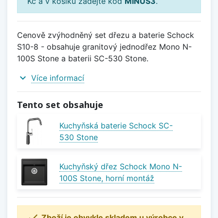
Kč a v košíku zadejte kód
MINUS3
.
Cenově zvýhodněný set dřezu a baterie Schock
S10-8 - obsahuje granitový jednodřez Mono N-
100S Stone a baterii SC-530 Stone.
expand_more
Více informací
Tento set obsahuje
Kuchyňská baterie Schock SC-
530 Stone
Kuchyňský dřez Schock Mono N-
100S Stone, horní montáž

Zboží je obvykle skladem u výrobce v