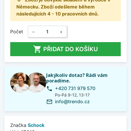
Německu. Zboží odešleme během
následujících 4 - 10 pracovních dnů.
Počet
−
+

PŘIDAT DO KOŠÍKU
Jakýkoliv dotaz? Rádi vám
poradíme.
+420 731 979 570
phone
Po-Pá 9-12, 13-17
info@trendo.cz
mail_outline
Značka
Schock