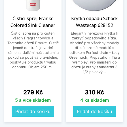
Čisticí sprej Franke
Krytka odpadu Schock
Colored Sink Cleaner
Wastecap 628152
Čisticí sprej na pro čištění
Elegantní nerezová krytka k
všech Fragranitových a
zakrytí odpadového sítka.
Tectonite dřezů Franke. Čistič
Vhodné pro všechny modely
jemně odstraňuje vodní
dřezů, kromě modelů s
kámen s dalšími nečistotami a
odtokem Perfect drain - řady
pokud se používá pravidelně,
Greenwich, Prepstation, Tia a
poskytuje produktu trvalou
Wembley. Pro umístění do
ochranu. Objem 250 ml.
dřezu je nutný standartní 3
1/2 palcový...
Cena
Cena
279 Kč
310 Kč
5 a více skladem
4 ks skladem
Přidat do košíku
Přidat do košíku