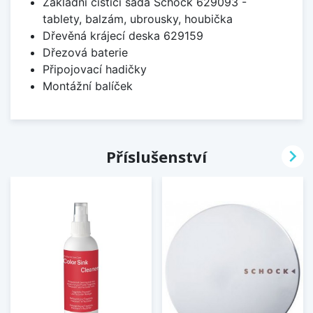
Základní čistící sada Schock 629093 -
tablety, balzám, ubrousky, houbička
Dřevěná krájecí deska 629159
Dřezová baterie
Připojovací hadičky
Montážní balíček

Příslušenství