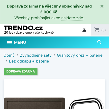
×
Doprava zdarma na všechny objednávky nad
3 000 Kč.
Všechny probíhající akce
najdete zde
.

shopping_cart
(0)
20 let vybavujeme vaše kuchyně
search

MENU
Domů
Zvýhodněné sety
Granitový dřez + baterie
Bez odkapu + baterie
DOPRAVA ZDARMA