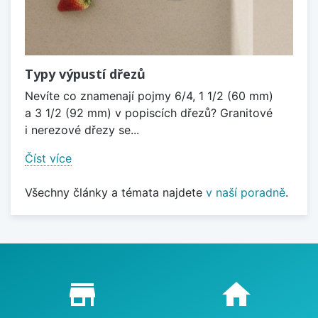
Typy výpustí dřezů
Nevíte co znamenají pojmy 6/4, 1 1/2 (60 mm)
a 3 1/2 (92 mm) v popiscích dřezů? Granitové
i nerezové dřezy se...
Číst více
Všechny články a témata najdete
v naší poradně
.
Proč nakupovat u nás?
store_mall_directory
home