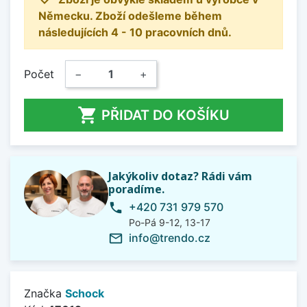
Německu. Zboží odešleme během
následujících 4 - 10 pracovních dnů.
Počet
−
+

PŘIDAT DO KOŠÍKU
Jakýkoliv dotaz? Rádi vám
poradíme.
+420 731 979 570
phone
Po-Pá 9-12, 13-17
info@trendo.cz
mail_outline
Značka
Schock