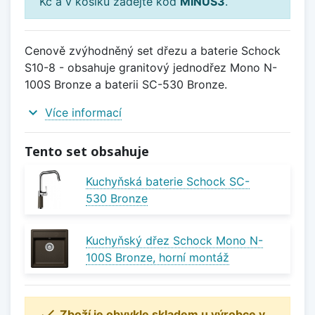
Kč a v košíku zadejte kód
MINUS3
.
Cenově zvýhodněný set dřezu a baterie Schock
S10-8 - obsahuje granitový jednodřez Mono N-
100S Bronze a baterii SC-530 Bronze.
expand_more
Více informací
Tento set obsahuje
Kuchyňská baterie Schock SC-
530 Bronze
Kuchyňský dřez Schock Mono N-
100S Bronze, horní montáž

Zboží je obvykle skladem u výrobce v