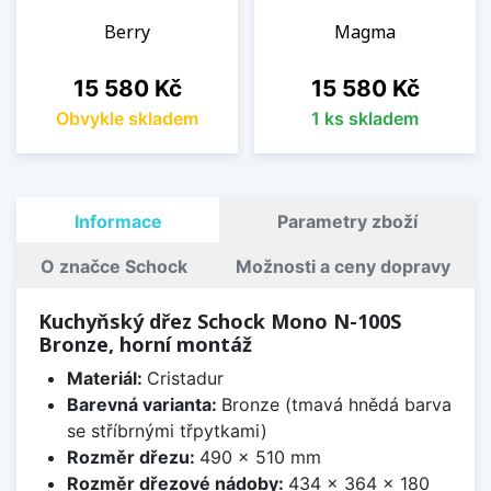
Berry
Magma
Cena
Cena
15 580 Kč
15 580 Kč
Obvykle skladem
1 ks skladem
Informace
Parametry zboží
O značce Schock
Možnosti a ceny dopravy
Kuchyňský dřez Schock Mono N-100S
Bronze, horní montáž
Materiál:
Cristadur
Barevná varianta:
Bronze (tmavá hnědá barva
se stříbrnými třpytkami)
Rozměr dřezu:
490 x 510 mm
Rozměr dřezové nádoby:
434 x 364 x 180