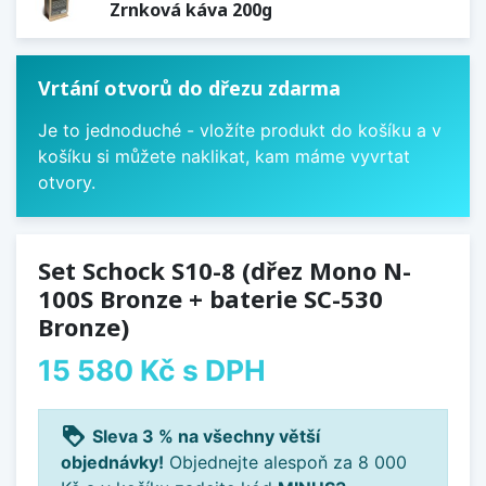
Zrnková káva 200g
Vrtání otvorů do dřezu zdarma
Je to jednoduché - vložíte produkt do košíku a v
košíku si můžete naklikat, kam máme vyvrtat
otvory.
Set Schock S10-8 (dřez Mono N-
100S Bronze + baterie SC-530
Bronze)
15 580 Kč
s DPH
loyalty
Sleva 3 % na všechny větší
objednávky!
Objednejte alespoň za 8 000