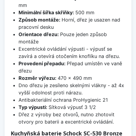
mm
Minimální šířka skříňky:
500 mm
Způsob montáže:
Horní, dřez je usazen nad
pracovní desku
Orientace dřezu:
Pouze jeden způsob
montáže
Excentrické ovládání výpusti - výpusť se
zavírá a otevírá otočením knoflíku na dřezu.
Provedení přepadu:
Přepad umístěn ve vaně
dřezu
Rozměr výřezu:
470 x 490 mm
Dno dřezu je zesíleno skelnými vlákny - až 4x
vyšší odolnost proti nárazu.
Antibakteriální ochrana ProHygienic 21
Typ výpusti:
Sítková výpusť 3 1/2
Dřez z výroby bez otvorů, nutno zhotovit
otvory pro baterii a excentrické ovládání.
Kuchyňská baterie Schock SC-530 Bronze