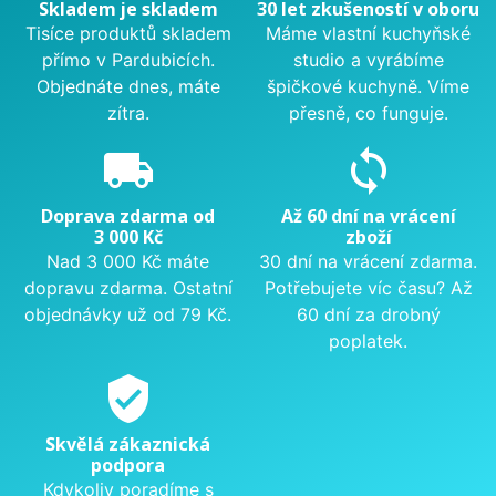
Skladem je skladem
30 let zkušeností v oboru
Tisíce produktů skladem
Máme vlastní kuchyňské
přímo v Pardubicích.
studio a vyrábíme
Objednáte dnes, máte
špičkové kuchyně. Víme
zítra.
přesně, co funguje.
local_shipping
sync
Doprava zdarma od
Až 60 dní na vrácení
3 000 Kč
zboží
Nad 3 000 Kč máte
30 dní na vrácení zdarma.
dopravu zdarma. Ostatní
Potřebujete víc času? Až
objednávky už od 79 Kč.
60 dní za drobný
poplatek.
verified_user
Skvělá zákaznická
podpora
Kdykoliv poradíme s