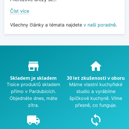
Číst více
Všechny články a témata najdete
v naší poradně
.
Proč nakupovat u nás?
store_mall_directory
home
Skladem je skladem
30 let zkušeností v oboru
Tisíce produktů skladem
Máme vlastní kuchyňské
přímo v Pardubicích.
studio a vyrábíme
Objednáte dnes, máte
špičkové kuchyně. Víme
zítra.
přesně, co funguje.
local_shipping
sync