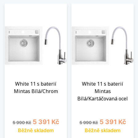
White 11 s baterií
White 11 s baterií
Mintas Bílá/Chrom
Mintas
Bílá/Kartáčovaná ocel
Běžná cena
Cena
Běžná cena
Cena
5 391 Kč
5 391 Kč
5 990 Kč
5 990 Kč
Běžně skladem
Běžně skladem