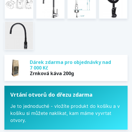
Dárek zdarma pro objednávky nad
7 000 Kč
Zrnková káva 200g
Vrtání otvorů do dřezu zdarma
Je to jednoduché - vložíte produkt do košíku a v
košíku si můžete naklikat, kam máme vyvrtat
otvory.