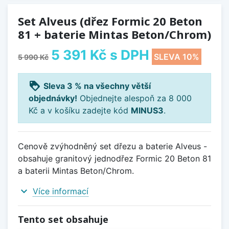
Set Alveus (dřez Formic 20 Beton
81 + baterie Mintas Beton/Chrom)
5 391 Kč
s DPH
SLEVA 10%
5 990 Kč
loyalty
Sleva 3 % na všechny větší
objednávky!
Objednejte alespoň za 8 000
Kč a v košíku zadejte kód
MINUS3
.
Cenově zvýhodněný set dřezu a baterie Alveus -
obsahuje granitový jednodřez Formic 20 Beton 81
a baterii Mintas Beton/Chrom.
expand_more
Více informací
Tento set obsahuje