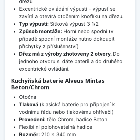
dřezu
Excentrické ovládání výpusti - výpusť se
zavírá a otevírá otočením knoflíku na dřezu.
Typ výpusti:
Sítková výpusť 3 1/2
Způsob montáže:
Horní nebo spodní (v
případě spodní montáže nutno dokoupit
příchytky z příslušenství)
Dřez má z výroby zhotoveny 2 otvory.
Do
jednoho otvoru si dáte baterii a do druhého
excentrické ovládání.
Kuchyňská baterie Alveus Mintas
Beton/Chrom
Otočná
Tlaková
(klasická baterie pro připojení k
vodnímu řádu nebo tlakovému ohřívači)
Provedení:
tělo Chrom, hadice Beton
Flexibilní polohovatelná hadice
Rozměr:
210 x 340 mm