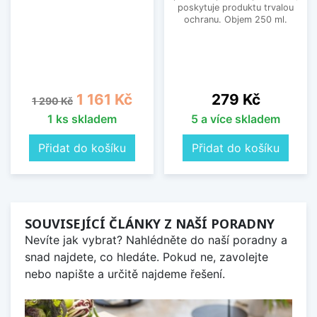
poskytuje produktu trvalou
ochranu. Objem 250 ml.
Běžná cena
Cena
Cena
1 161 Kč
279 Kč
1 290 Kč
1 ks skladem
5 a více skladem
Přidat do košíku
Přidat do košíku
SOUVISEJÍCÍ ČLÁNKY Z NAŠÍ PORADNY
Nevíte jak vybrat? Nahlédněte do naší poradny a
snad najdete, co hledáte. Pokud ne, zavolejte
nebo napište a určitě najdeme řešení.