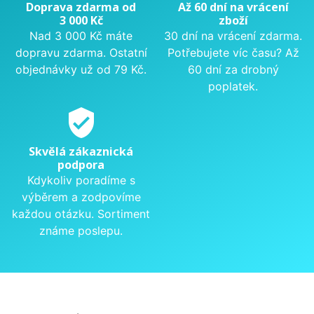
Doprava zdarma od
Až 60 dní na vrácení
3 000 Kč
zboží
Nad 3 000 Kč máte
30 dní na vrácení zdarma.
dopravu zdarma. Ostatní
Potřebujete víc času? Až
objednávky už od 79 Kč.
60 dní za drobný
poplatek.
verified_user
Skvělá zákaznická
podpora
Kdykoliv poradíme s
výběrem a zodpovíme
každou otázku. Sortiment
známe poslepu.