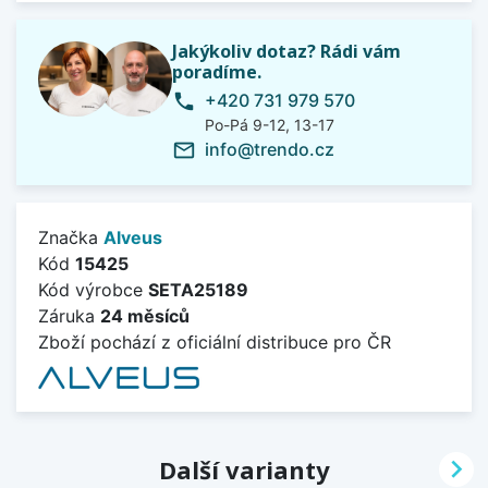
Jakýkoliv dotaz? Rádi vám
poradíme.
+420 731 979 570
phone
Po-Pá 9-12, 13-17
info@trendo.cz
mail_outline
Značka
Alveus
Kód
15425
Kód výrobce
SETA25189
Záruka
24 měsíců
Zboží pochází z oficiální distribuce pro ČR

Další varianty