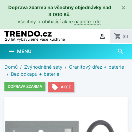
×
Doprava zdarma na všechny objednávky nad
3 000 Kč.
Všechny probíhající akce
najdete zde
.

shopping_cart
(0)
20 let vybavujeme vaše kuchyně
search

MENU
Domů
Zvýhodněné sety
Granitový dřez + baterie
Bez odkapu + baterie
local_offer
DOPRAVA ZDARMA
AKCE