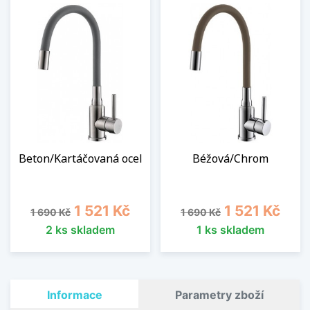
Beton/Kartáčovaná ocel
Béžová/Chrom
Běžná cena
Cena
Běžná cena
Cena
1 521 Kč
1 521 Kč
1 690 Kč
1 690 Kč
2 ks skladem
1 ks skladem
Informace
Parametry zboží