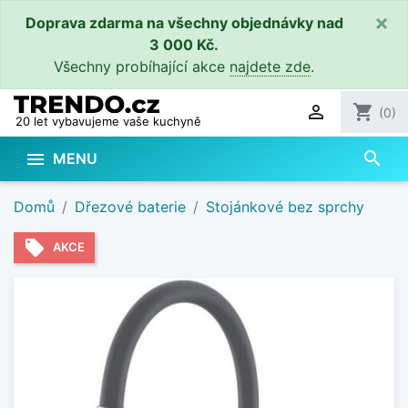
×
Doprava zdarma na všechny objednávky nad
3 000 Kč.
Všechny probíhající akce
najdete zde
.

shopping_cart
(0)
20 let vybavujeme vaše kuchyně
search

MENU
Domů
Dřezové baterie
Stojánkové bez sprchy
local_offer
AKCE