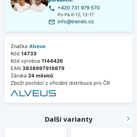
+420 731 979 570
phone
Po-Pá 9-12, 13-17
info@trendo.cz
mail_outline
Značka
Alveus
Kód
14733
Kód výrobce
1144426
EAN
3838997919879
Záruka
24 měsíců
Zboží pochází z oficiální distribuce pro ČR

Další varianty