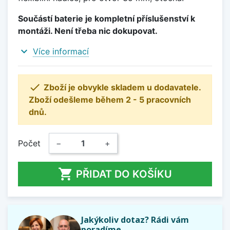
Součástí baterie je kompletní příslušenství k
montáži. Není třeba nic dokupovat.
expand_more
Více informací

Zboží je obvykle skladem u dodavatele.
Zboží odešleme během 2 - 5 pracovních
dnů.
Počet
−
+

PŘIDAT DO KOŠÍKU
Jakýkoliv dotaz? Rádi vám
poradíme.