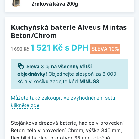
Zrnková káva 200g
Kuchyňská baterie Alveus Mintas
Beton/Chrom
1 521 Kč
s DPH
SLEVA 10%
1 690 Kč
loyalty
Sleva 3 % na všechny větší
objednávky!
Objednejte alespoň za 8 000
Kč a v košíku zadejte kód
MINUS3
.
Můžete také zakoupit ve zvýhodněném setu -
klikněte zde
Stojánková dřezová baterie, hadice v provedení
Beton, tělo v provedení Chrom, výška 340 mm,
flexibilní hadice, pro otvor 35 mm, otočná.