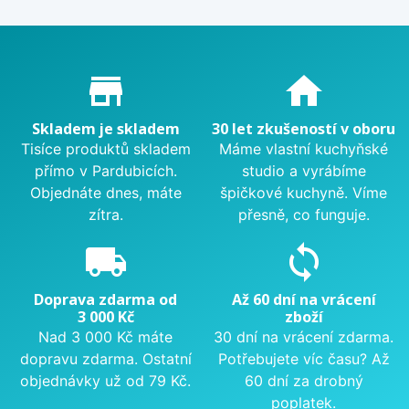
Proč nakupovat u nás?
store_mall_directory
home
Skladem je skladem
30 let zkušeností v oboru
Tisíce produktů skladem
Máme vlastní kuchyňské
přímo v Pardubicích.
studio a vyrábíme
Objednáte dnes, máte
špičkové kuchyně. Víme
zítra.
přesně, co funguje.
local_shipping
sync
Doprava zdarma od
Až 60 dní na vrácení
3 000 Kč
zboží
Nad 3 000 Kč máte
30 dní na vrácení zdarma.
dopravu zdarma. Ostatní
Potřebujete víc času? Až
objednávky už od 79 Kč.
60 dní za drobný
poplatek.