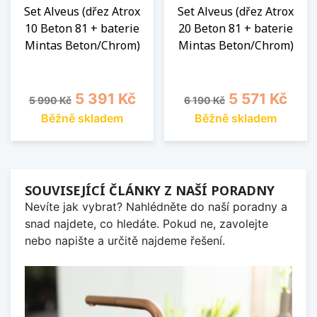
Set Alveus (dřez Atrox
Set Alveus (dřez Atrox
10 Beton 81 + baterie
20 Beton 81 + baterie
Mintas Beton/Chrom)
Mintas Beton/Chrom)
Běžná cena
Cena
Běžná cena
Cena
5 391 Kč
5 571 Kč
5 990 Kč
6 190 Kč
Běžně skladem
Běžně skladem
SOUVISEJÍCÍ ČLÁNKY Z NAŠÍ PORADNY
Nevíte jak vybrat? Nahlédněte do naší poradny a
snad najdete, co hledáte. Pokud ne, zavolejte
nebo napište a určitě najdeme řešení.