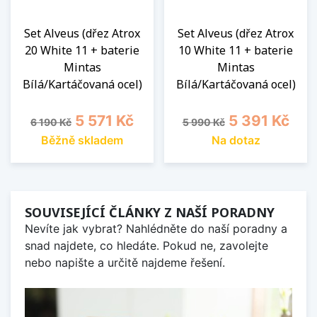
Set Alveus (dřez Atrox
Set Alveus (dřez Atrox
20 White 11 + baterie
10 White 11 + baterie
Mintas
Mintas
Bílá/Kartáčovaná ocel)
Bílá/Kartáčovaná ocel)
Běžná cena
Cena
Běžná cena
Cena
5 571 Kč
5 391 Kč
6 190 Kč
5 990 Kč
Běžně skladem
Na dotaz
SOUVISEJÍCÍ ČLÁNKY Z NAŠÍ PORADNY
Nevíte jak vybrat? Nahlédněte do naší poradny a
snad najdete, co hledáte. Pokud ne, zavolejte
nebo napište a určitě najdeme řešení.