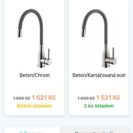
Beton/Chrom
Beton/Kartáčovaná ocel
Běžná cena
Cena
Běžná cena
Cena
1 521 Kč
1 521 Kč
1 690 Kč
1 690 Kč
Běžně skladem
2 ks skladem