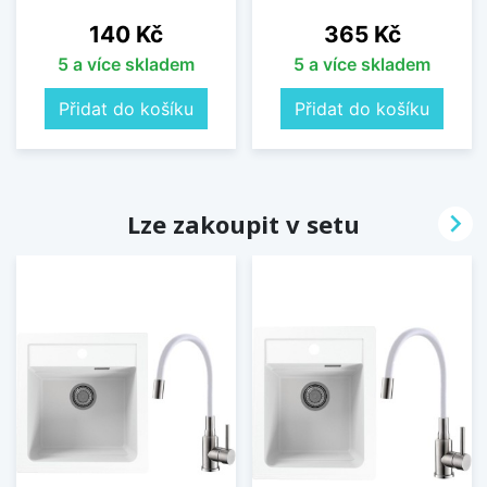
Cena
Cena
140 Kč
365 Kč
5 a více skladem
5 a více skladem
Přidat do košíku
Přidat do košíku

Lze zakoupit v setu