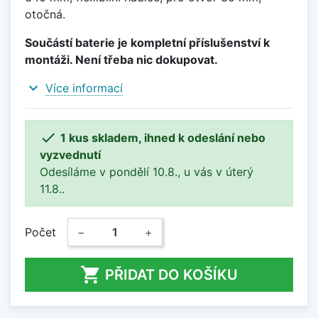
otočná.
Součástí baterie je kompletní příslušenství k
montáži. Není třeba nic dokupovat.
expand_more
Více informací

1 kus skladem, ihned k odeslání nebo
vyzvednutí
Odesíláme v pondělí 10.8., u vás v úterý
11.8..
Počet
−
+

PŘIDAT DO KOŠÍKU