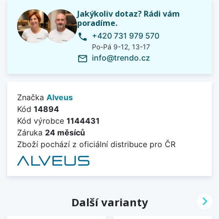
Jakýkoliv dotaz? Rádi vám
poradíme.
+420 731 979 570
phone
Po-Pá 9-12, 13-17
info@trendo.cz
mail_outline
Značka
Alveus
Kód
14894
Kód výrobce
1144431
Záruka
24 měsíců
Zboží pochází z oficiální distribuce pro ČR

Další varianty