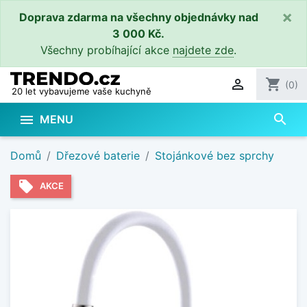
×
Doprava zdarma na všechny objednávky nad
3 000 Kč.
Všechny probíhající akce
najdete zde
.

shopping_cart
(0)
20 let vybavujeme vaše kuchyně
search

MENU
Domů
Dřezové baterie
Stojánkové bez sprchy
local_offer
AKCE