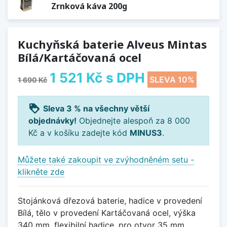
Zrnková káva 200g
Kuchyňská baterie Alveus Mintas
Bílá/Kartáčovaná ocel
1 521 Kč
s DPH
SLEVA 10%
1 690 Kč
loyalty
Sleva 3 % na všechny větší
objednávky!
Objednejte alespoň za 8 000
Kč a v košíku zadejte kód
MINUS3
.
Můžete také zakoupit ve zvýhodněném setu -
klikněte zde
Stojánková dřezová baterie, hadice v provedení
Bílá, tělo v provedení Kartáčovaná ocel, výška
340 mm, flexibilní hadice, pro otvor 35 mm,