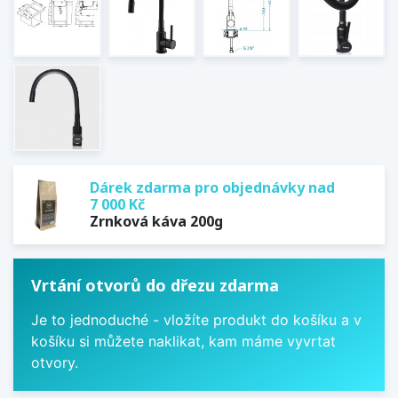
Dárek zdarma pro objednávky nad
7 000 Kč
Zrnková káva 200g
Vrtání otvorů do dřezu zdarma
Je to jednoduché - vložíte produkt do košíku a v
košíku si můžete naklikat, kam máme vyvrtat
otvory.