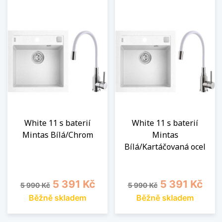
White 11 s baterií
White 11 s baterií
Mintas Bílá/Chrom
Mintas
Bílá/Kartáčovaná ocel
Běžná cena
Cena
Běžná cena
Cena
5 391 Kč
5 391 Kč
5 990 Kč
5 990 Kč
Běžně skladem
Běžně skladem