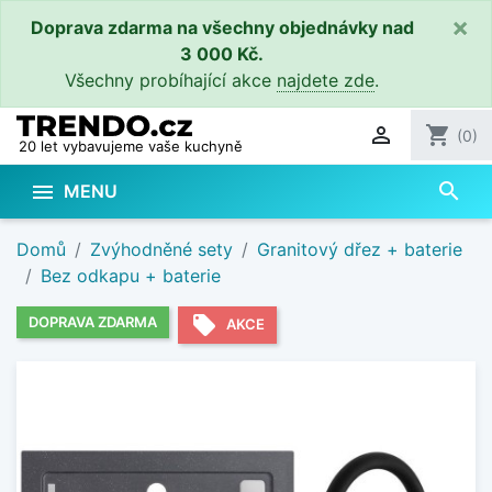
×
Doprava zdarma na všechny objednávky nad
3 000 Kč.
Všechny probíhající akce
najdete zde
.

shopping_cart
(0)
20 let vybavujeme vaše kuchyně
search

MENU
Domů
Zvýhodněné sety
Granitový dřez + baterie
Bez odkapu + baterie
local_offer
DOPRAVA ZDARMA
AKCE