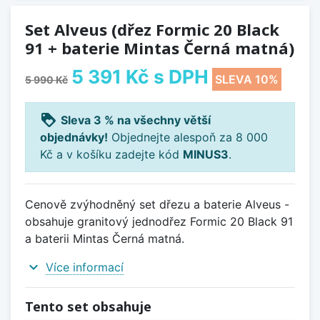
Set Alveus (dřez Formic 20 Black
91 + baterie Mintas Černá matná)
5 391 Kč
s DPH
SLEVA 10%
5 990 Kč
loyalty
Sleva 3 % na všechny větší
objednávky!
Objednejte alespoň za 8 000
Kč a v košíku zadejte kód
MINUS3
.
Cenově zvýhodněný set dřezu a baterie Alveus -
obsahuje granitový jednodřez Formic 20 Black 91
a baterii Mintas Černá matná.
expand_more
Více informací
Tento set obsahuje