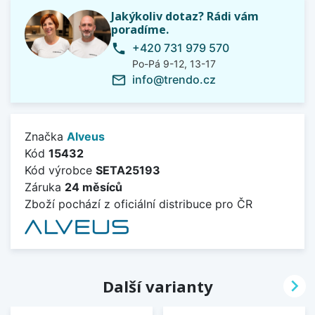
Jakýkoliv dotaz? Rádi vám
poradíme.
+420 731 979 570
phone
Po-Pá 9-12, 13-17
info@trendo.cz
mail_outline
Značka
Alveus
Kód
15432
Kód výrobce
SETA25193
Záruka
24 měsíců
Zboží pochází z oficiální distribuce pro ČR

Další varianty