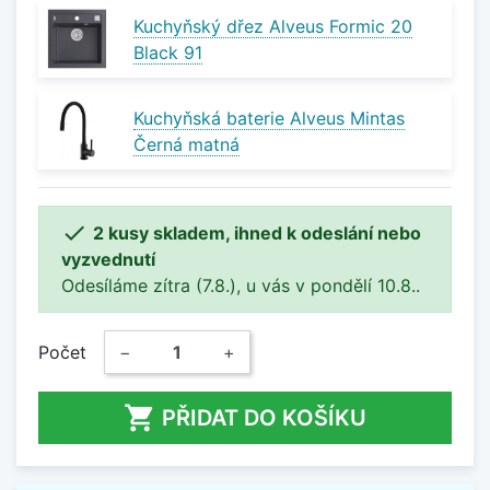
Kuchyňský dřez Alveus Formic 20
Black 91
Kuchyňská baterie Alveus Mintas
Černá matná

2 kusy skladem, ihned k odeslání nebo
vyzvednutí
Odesíláme zítra (7.8.), u vás v pondělí 10.8..
Počet
−
+

PŘIDAT DO KOŠÍKU