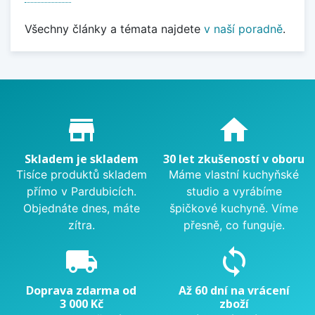
Všechny články a témata najdete
v naší poradně
.
Proč nakupovat u nás?
store_mall_directory
home
Skladem je skladem
30 let zkušeností v oboru
Tisíce produktů skladem
Máme vlastní kuchyňské
přímo v Pardubicích.
studio a vyrábíme
Objednáte dnes, máte
špičkové kuchyně. Víme
zítra.
přesně, co funguje.
local_shipping
sync
Doprava zdarma od
Až 60 dní na vrácení
3 000 Kč
zboží