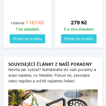
Běžná cena
Cena
Cena
1 161 Kč
279 Kč
1 290 Kč
1 ks skladem
5 a více skladem
Přidat do košíku
Přidat do košíku
SOUVISEJÍCÍ ČLÁNKY Z NAŠÍ PORADNY
Nevíte jak vybrat? Nahlédněte do naší poradny a
snad najdete, co hledáte. Pokud ne, zavolejte
nebo napište a určitě najdeme řešení.