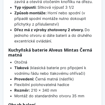
zavírá a otevírá otočením knoflíku na dřezu.
Typ výpusti:
Sítková výpusť 3 1/2
Způsob montáže:
Horní nebo spodní (v
případě spodní montáže nutno dokoupit
příchytky z příslušenství)
Dřez má z výroby zhotoveny 2 otvory.
Do
jednoho otvoru si dáte baterii a do druhého
excentrické ovládání.
Kuchyňská baterie Alveus Mintas Černá
matná
Otočná
Tlaková
(klasická baterie pro připojení k
vodnímu řádu nebo tlakovému ohřívači)
Provedení:
Černá matná (nástřik)
Flexibilní polohovatelná hadice
Rozměr:
210 x 340 mm
Montáž do standardního otvoru 35 mm
Obsah balení